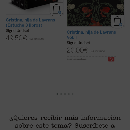
Cristina, hija de Lavrans
(Estuche 3 libros)
Sigrid Undset
Cristina, hija de Lavrans
C
49,50
€
Vol. I
V
IVA incluido
Sigrid Undset
S
20,00
€
IVA incluido
disponible en ebook:
di
¿Quieres recibir más información
sobre este tema? Suscríbete a