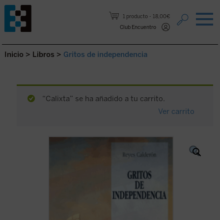
Saltar al contenido.
1 producto
18,00€
Club Encuentro
Inicio
>
Libros
>
Gritos de independencia
“Calixta” se ha añadido a tu carrito.
Ver carrito