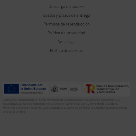
Descarga de ebooks
Gastos y plazos de entrega
Permisos de reproducción
Política de privacidad
Aviso legal
Política de cookies
El proyecto “Implementación de herramientas de Gestión Editorial en Ediciones Encuentro, S.A.
anualidad 2022” ha sido financiado por la Dirección General del Libro y Fomento de la Lectura,
Ministerio de Cultura y Deporte. La finalidad de este apoyo es contribuir a la modernización de pymes
del sector del libro.