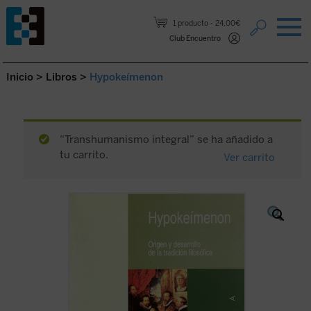
Saltar al contenido.
1 producto
24,00€
Club Encuentro
Inicio
>
Libros
>
Hypokeímenon
“Transhumanismo integral” se ha añadido a
tu carrito.
Ver carrito