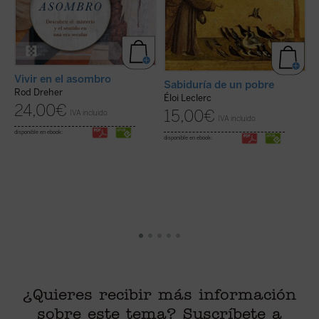
Vivir en el asombro
Sabiduría de un pobre
A
Rod Dreher
Éloi Leclerc
24,00
€
15,00
€
IVA incluido
IVA incluido
di
disponible en ebook:
disponible en ebook:
¿Quieres recibir más información
sobre este tema? Suscríbete a