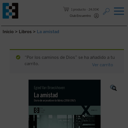
Saltar al contenido.
1 producto
24,00€
Club Encuentro
Inicio
>
Libros
>
La amistad
“Por los caminos de Dios” se ha añadido a tu
carrito.
Ver carrito