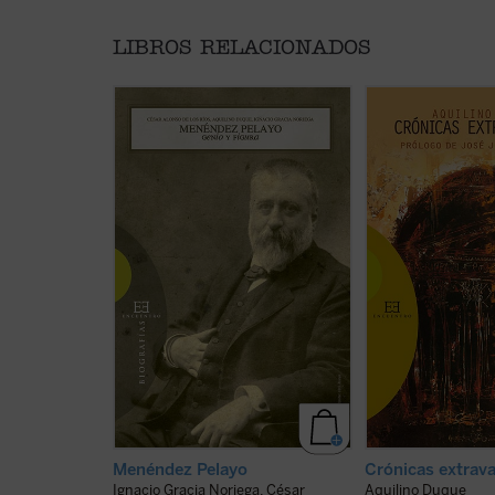
LIBROS RELACIONADOS
Hay hombres que con su obra y su
«Este es un libro d
ejemplo redimen a su pueblo y lo
viajes, y pertenece,
dignifican. Entre los pueblos que
un género literario
se enorgullecen de haber tenido
pero quizás el más
compatriotas de semejante
quedar personaliza
envergadura, no está el español
escritor, porque é
ciertamente solo ni es de esperar
inevitablemente su
que se quede atrás a la hora de
encuentro con ca
reconocerlo. Al hombre hay que
visita y cuando cue
juzgarlo por sus obras, y las ...
(ver
oyó, y también la ...
ficha)
Menéndez Pelayo
Crónicas extrav
Ignacio Gracia Noriega, César
Aquilino Duque