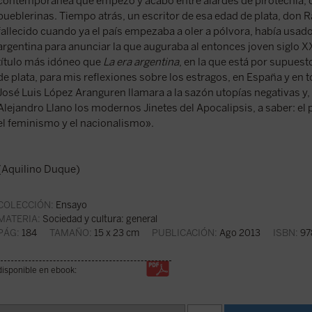
contemporánea que empezó y acabó entre alardes de pirotecnia, c
pueblerinas. Tiempo atrás, un escritor de esa edad de plata, don 
fallecido cuando ya el país empezaba a oler a pólvora, había usado 
argentina para anunciar la que auguraba al entonces joven siglo 
título más idóneo que
La era argentina
, en la que está por supues
de plata, para mis reflexiones sobre los estragos, en España y en 
José Luis López Aranguren llamara a la sazón utopías negativas 
Alejandro Llano los modernos Jinetes del Apocalipsis, a saber: el
el feminismo y el nacionalismo».
(Aquilino Duque)
COLECCIÓN:
Ensayo
MATERIA:
Sociedad y cultura: general
PÁG:
184
TAMAÑO:
15 x 23 cm
PUBLICACIÓN:
Ago 2013
ISBN:
97
disponible en ebook: