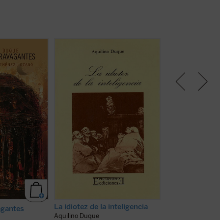
e crónicas de
Este libro reúne varios escritos del
Esta publicación 
 por lo tanto, a
conocido poeta, ensayista y
artículos dedica
 antiquísimo
columnista sevillano Aquilino
habituales como la
 susceptible de
Duque, cuyo argumento común
educación, pero 
do por el
es, como él mismo dice en el
destacan los asunt
ste ahí expone
prólogo, «la traición de la clerecía
implicación en ca
 yo en el
cultural».
corrupción del go
da mundo que
marcó una diferen
nta lo que vio y
No es casual, pues, que el libro se
así como la amena
(ver ficha)
cierre con una reflexión sobre
guerra y la posibl
Ortega, quien en 1938, como ...
(ver ficha)
(ver ficha)
La idiotez de la inteligencia
agantes
Opiniones que 
Aquilino Duque
G.K. Chesterton