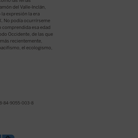
omo las ferias
Ramón del Valle-Inclán,
la expresión la era
XX. No podía ocurrírseme
to comprendida esa edad
todo Occidente, de las que
y, más recientemente,
 pacifismo, el ecologismo,
8-84-9055-003-8