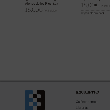
Alonso de los Ríos, (...)
18,00
€
IVA inclu
16,00
€
IVA incluido
disponible en ebook:
ENCUENTRO
Quiénes somos
Librerías