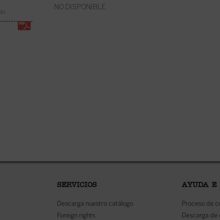
NO DISPONIBLE
22,00
€
ido
IVA inc
disponible en ebook:
SERVICIOS
AYUDA E
Descarga nuestro catálogo
Proceso de 
Foreign rights
Descarga de