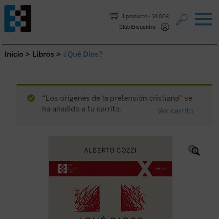
Saltar al contenido.
1 producto
18,00€
Club Encuentro
Inicio
>
Libros
>
¿Qué Dios?
“Los orígenes de la pretensión cristiana” se
ha añadido a tu carrito.
Ver carrito