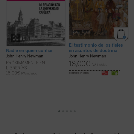
El testimonio de los fieles
Nadie en quien confiar
en asuntos de doctrina
L
John Henry Newman
John Henry Newman
d
18,00
€
PRÓXIMAMENTE EN
E
IVA incluido
LIBRERÍAS
16,00
€
IVA incluido
disponible en ebook:
di