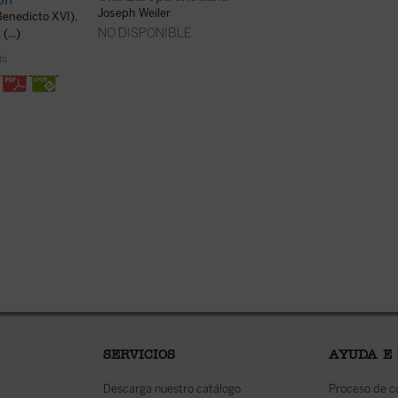
Joseph Weiler
DISPONIBLE EN
Benedicto XVI),
NO DISPONIBLE
...)
16,50
€
IVA inc
do
SERVICIOS
AYUDA E
Descarga nuestro catálogo
Proceso de 