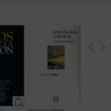
a razón es
«Una Europa cristiana es una
En el surco traza
raleza de Dios»
Europa que respeta por igual de
Giussani en el v
go)
forma plena y completa a todos
lecturas
, este lib
sus ciudadanos: creyentes y
sintetiza las intr
ales de primera
laicos, cristianos y no cristianos.
lectura con las q
 de diferentes
Una Europa que, incluso
encendía en los c
religiosas y
celebrando la herencia noble de la
pasión literaria 
es, se dan cita
Ilustración humanista, abandona
comunicaba un m
recoger el
su cristofobia, y no le causa miedo
conocimiento....
(v
por Benedicto
ni embarazo reconocer el ...
(ver
ha)
ficha)
A los tibios los
Una Europa cristiana
Fabio Baroncini, P
zón