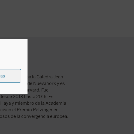
ias
acticante, ocupa la Cátedra Jean
 Universidad de Nueva York y es
uropeos de Harvard. Fue
 desde 2013 hasta 2016. Es
a Haya y miembro de la Academia
ncisco el Premio Ratzinger en
osos de la convergencia europea.