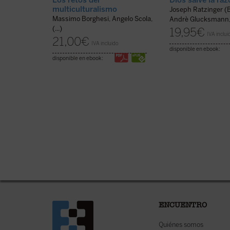
multiculturalismo
Joseph Ratzinger (
Massimo Borghesi, Angelo Scola,
Andrè Glucksmann, (
(...)
19,95
€
IVA inclui
21,00
€
IVA incluido
disponible en ebook:
disponible en ebook:
ENCUENTRO
Quiénes somos