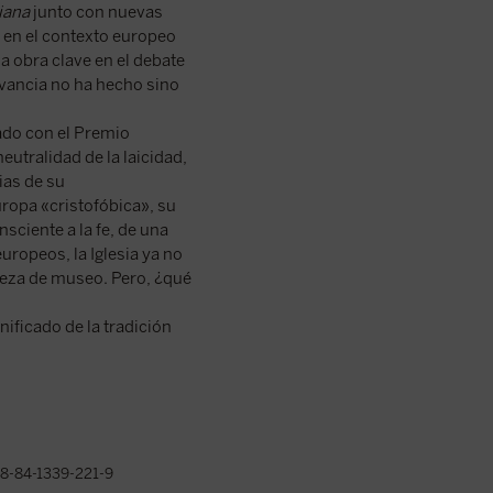
iana
junto con nuevas
do en el contexto europeo
a obra clave en el debate
evancia no ha hecho sino
ado con el Premio
utralidad de la laicidad,
ias de su
uropa «cristofóbica», su
nsciente a la fe, de una
uropeos, la Iglesia ya no
pieza de museo. Pero, ¿qué
gnificado de la tradición
8-84-1339-221-9