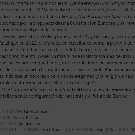
todavía cristiana?
reunimos el influyente ensayo
Una Europa crist
reflexiones de J.H.H. Weiler sobre la relación entre Iglesia y Esta
actual. Traducido a múltiples idiomas,
Una Europa cristiana
fue un
suscitado por la propuesta de una Constitución Europea, y su rel
aumentar con el paso del tiempo.
En este nuevo libro, Weiler, profesor en NYU y Harvard y galardon
Ratzinger en 2022, profundiza en cuestiones como la pretendida ne
el papel del cristianismo en la identidad europea y las consecuenc
desconocimiento. Weiler va más allá de la simplista idea de una E
análisis es fino e inquietante: ya no se trata tanto de un rechazo co
indiferencia nacida de la ignorancia, sino de olvido. Para muchos e
es más que un decorado para bodas elegantes, y la religión, una 
implica esta amnesia para el futuro de Europa?
¿Una Europa todavía cristiana?
invita al lector a replantearse el si
cristiana en la configuración del presente y el futuro de Europa.
COLECCIÓN:
Nuevo Ensayo
SERIE:
Pensar Europa
MATERIA:
Cristianismo
PÁG:
310
TAMAÑO:
15 x 23 cm
PUBLICACIÓN:
Mar 2025
ISBN:
97