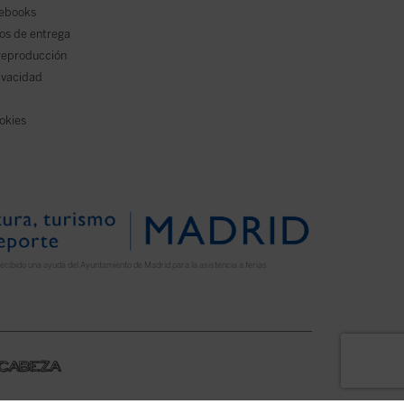
 ebooks
os de entrega
reproducción
rivacidad
ookies
ecibido una ayuda del Ayuntamiento de Madrid para la asistencia a ferias