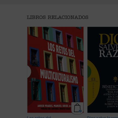
LIBROS RELACIONADOS
«La presencia masiva de
«No actuar según l
inmigrantes en Europa, su
contrario a la natu
diversidad étnica, cultural y
(Manuel II Paleólo
religiosa, su inserción en la vida
cotidiana de nuestras sociedades,
Diversos intelectu
su al menos incipiente
línea, provenientes
participación en la vida
países, tradiciones 
democrática de nuestras
posiciones cultural
naciones... Antes de cualquier
en este libro para 
consideración es necesario
desafío planteado 
reconocer que nos encontramos
XVI en su ...
(ver fic
ante ...
(ver ficha)
Los retos del
Dios salve la ra