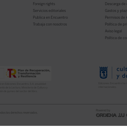
Foreign rights
Descarga de
Servicios editoriales
Gastos y plaz
Publica en Encuentro
Permisos de 
Trabaja con nosotros
Política de p
Aviso legal
Política de c
Ediciones Encuentro ha r
l en Ediciones Encuentro, S.A. anualidad
internacionales.
nto de la Lectura, Ministerio de Cultura y
ón de pymes del sector del libro.
Powered by
odos los derechos reservados.