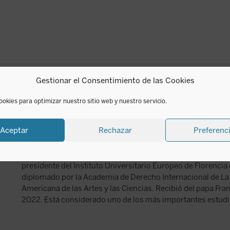
Gestionar el Consentimiento de las Cookies
Joseph Weiler
ookies para optimizar nuestro sitio web y nuestro servicio.
Aceptar
Rechazar
Preferenc
J.H.H. Weiler (Sudáfrica, 1951), constitucionalista, judío pr
Monnet de la Unión Europea en la Facultad de Derecho de la
Senior Fellow del Centro Minda de Gunzburg de Estudios E
presidente del Instituto Universitario Europeo de Florencia
diplomado por la Academia de Derecho Internacional de L
Americana de las Artes y las Ciencias. Recibió del papa Fra
2022. Está considerado uno de los más importantes estudi