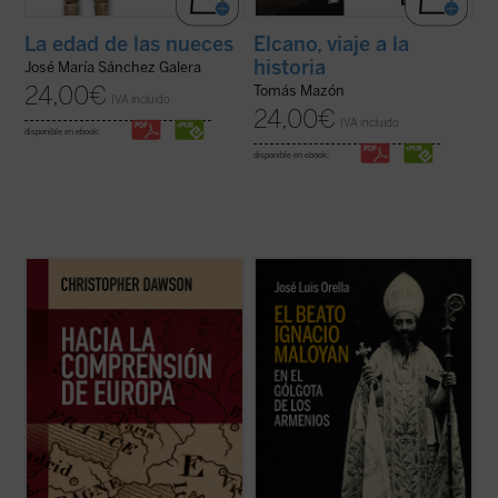
La edad de las nueces
Elcano, viaje a la
historia
José María Sánchez Galera
24,00
€
Tomás Mazón
IVA incluido
24,00
€
IVA incluido
disponible en ebook:
disponible en ebook:
En tiempos de fuertes rechazos y dudas
El beato Ignacio Maloyan, arzobispo de
sobre la validez del proyecto europeo y,
Mardin (Turquía), martirizado en 1915, es
más aún, de afirmación generalizada de la
uno de los seis obispos armenios católicos
decadencia de Occidente,
Hacia la
que fueron víctimas del genocidio armenio
comprensión de Europa
resulta un texto
en las primeras décadas del siglo XX. Este
tan iluminador como cuando se publicó por
libro descubre aquella hermosa y ...
(ver
...
(ver ficha)
ficha)