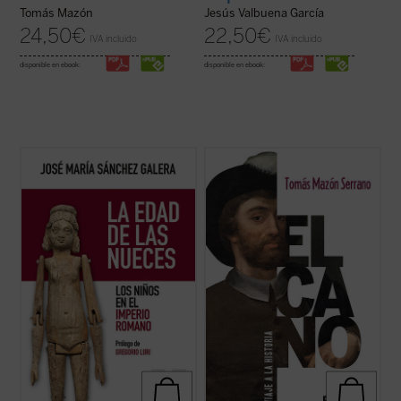
Tomás Mazón
Jesús Valbuena García
24,50
€
22,50
€
IVA incluido
IVA incluido
disponible en ebook:
disponible en ebook:
El autor nos da a conocer, a través de la
En
Elcano, viaje a la historia
, Tomás Mazón
literatura, el arte y la arqueología, lo
acerca al lector, profano o experto, las
diferentes o parecidos que eran los niños
voces de Elcano y los suyos, que nos llegan
de la Antigüedad clásica y los de nuestro
a través de crónicas, relaciones y otros
tiempo. Describe cómo eran sus juguetes,
legajos escritos hace quinientos años, para
qué significaba su nacimiento, a ...
(ver
contar una travesía ...
(ver ficha)
ficha)