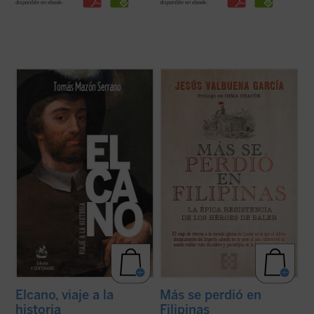
disponible en ebook:
disponible en ebook:
En esta nueva edición ampliada de
Elcano,
Un viaje en el tiempo a la remota iglesia en
viaje a la historia
, el lector encontrará
la isla de Luzón en la que el último
mucha más información y documentación
destacamento del Imperio español
sobre Elcano y los suyos, a través de
sobrevivió al asedio militar más duradero y
crónicas, relaciones y otros legajos
paradójico de la Historia moderna. El libro
escritos hace quinientos años, ...
(ver ficha)
recoge documentos inéditos y ...
(ver ficha)
Elcano, viaje a la
Más se perdió en
historia
Filipinas