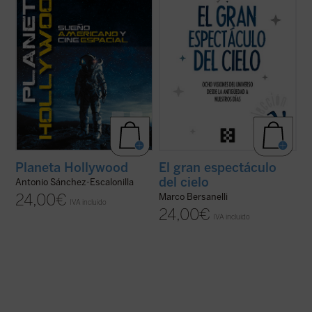
...
(ver ficha)
Planeta Hollywood
El gran espectáculo
del cielo
Antonio Sánchez-Escalonilla
24,00
€
Marco Bersanelli
IVA incluido
24,00
€
IVA incluido