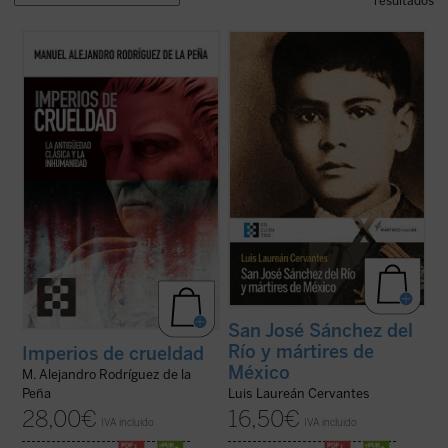
resultados
Este ensayo constituye un recorrido
¿Qué pasó para que muchos católicos se
exhaustivo, apasionante y desgarrador por
alzaran contra el gobierno? ¿Fue legítima la
la literatura y la historia de la Antigüedad
guerra de los cristeros? El autor de este
clásica para exponer la crueldad
libro, natural del pueblo del joven mártir, no
estructural de esa época, y así establecer
sólo responde a estas preguntas con
vínculos entre esta y las políticas de ...
(ver
documentos, sino que logra ...
(ver ficha)
ficha)
San José Sánchez del
Río y mártires de
Imperios de crueldad
México
M. Alejandro Rodríguez de la
Luis Laureán Cervantes
Peña
16,50
€
28,00
€
IVA incluido
IVA incluido