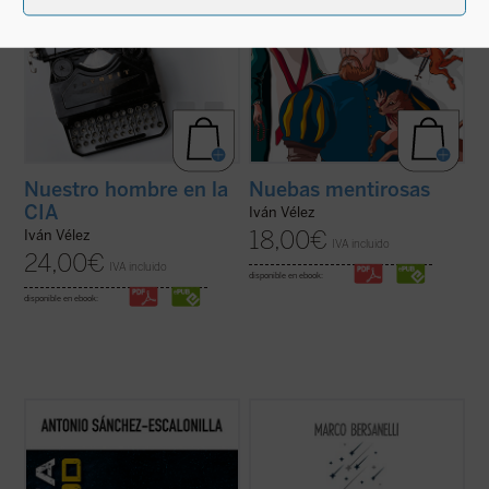
Nuestro hombre en la
Nuebas mentirosas
CIA
Iván Vélez
18,00
€
Iván Vélez
IVA incluido
24,00
€
IVA incluido
disponible en ebook:
disponible en ebook:
Cuando se cumple medio siglo desde que
La experiencia de mirar a la bóveda
Neil Armstrong pisara la Luna, se asiste a
estrellada provoca en el observador una
un renacimiento del cine de exploración
impresión profunda en la que se aúna
espacial reflejado en recientes
fascinación y vértigo, curiosidad científica
producciones de éxito que han avivado el
e inspiración artística, intuición geométrica
entusiasmo por la «conquista» del cosmos
y sentido religioso. ¿De qué ...
(ver ficha)