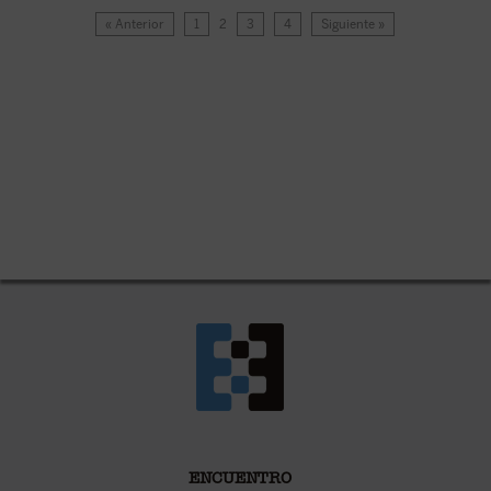
« Anterior
1
2
3
4
Siguiente »
ENCUENTRO