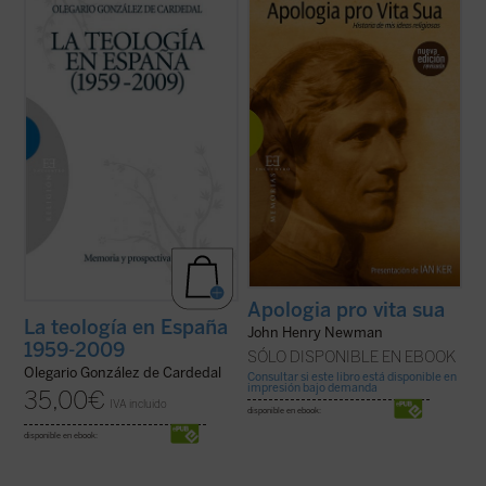
los tres casos incluye la inteligencia que
Apologia pro vita sua
supuso para su autor,
reclama sentido, la voluntad que demanda
J.H. Newman, la anhelada oportunidad de
motivos y el corazón que necesita
defenderse frente a la incomprensión y el
potencias sustentadoras para vivir.
rechazo que había causado en ...
(ver ficha)
(ver ficha)
Apologia pro vita sua
La teología en España
John Henry Newman
1959-2009
SÓLO DISPONIBLE EN EBOOK
Olegario González de Cardedal
Consultar si este libro está disponible en
impresión bajo demanda
35,00
€
IVA incluido
disponible en ebook:
disponible en ebook: