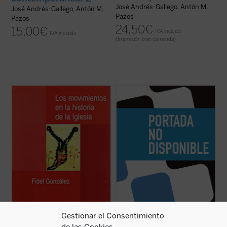
José Andrés-Gallego, Antón M.
José Andrés-Gallego, Antón M.
Pazos
Pazos
24,50
€
15,00
€
IVA incluido
IVA incluido
(Impresión bajo demanda)
En la historia de la Iglesia, sobre todo en los
...
(ver ficha)
momentos de crisis cultural y eclesial o en
los grandes momentos de cambios de
época, nos encontramos con lo que Hans
Urs von Balthasar llamaba los grandes
dones de santidad que Cristo regala a la ...
(ver ficha)
Gestionar el Consentimiento
de las Cookies