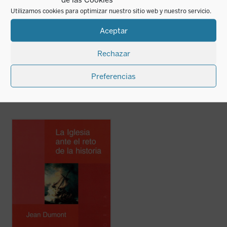
Utilizamos cookies para optimizar nuestro sitio web y nuestro servicio.
Los movimientos en la
LA IGLESIA Y SU
historia de la Iglesia
HISTORIA -
Aceptar
COLECCION COM
Fidel González
24,50
€
Rechazar
NO DISPONIBLE
IVA incluido
TEMPORALMENTE
(Impresión bajo demanda)
Consultar si este libro está disponible en
Preferencias
impresión bajo demanda
A lo largo de los siglos, cada escuela de
pensamiento ha intentado hacer coincidir la
historia con sus propias tesis,
desfigurando los hechos e incluso
inventándolos cuando parecía necesario.
Desde hace más de veinte años, Jean
Dumont ...
(ver ficha)