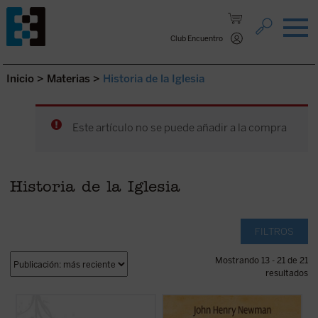
Saltar al contenido.
Club Encuentro
Inicio
>
Materias
>
Historia de la Iglesia
Este artículo no se puede añadir a la compra
Historia de la Iglesia
FILTROS
Mostrando 13 - 21 de 21
resultados
El cristianismo histórico es decisión de
Considerada una obra cumbre de la
razón, confesión de fe y praxis de vida. En
literatura autobiográfica universal, la