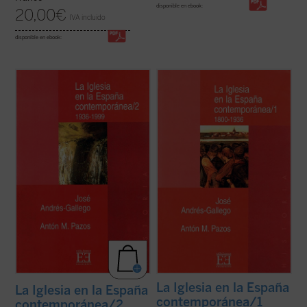
disponible en ebook:
20,00
€
IVA incluido
disponible en ebook:
El período que abarca los años 1936 a
Muchos son los tópicos que se han vertido
1999 ha visto a la Iglesia española en muy
sobre la historia de la Iglesia católica en
cambiantes situaciones. Desde la
España en los dos últimos siglos. Desde la
persecución religiosa durante la guerra
visión de una España universalmente
civil a las relaciones con la nueva
católica hasta la concepción de los siglos
democracia, pasando por el
XIX y XX ---con el lapso de las ...
(ver ficha)
nacionalcatolicismo, las ...
(ver ficha)
La Iglesia en la España
La Iglesia en la España
contemporánea/1
contemporánea/2