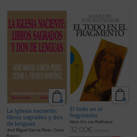
El proceso de formación y las fechas de
Primera traducción al español de uno de
escritura de los evangelios siguen siendo
los textos fundamentales del pensador que,
cuestiones abiertas entre los estudiosos.
más que ningún otro en nuestro tiempo, ha
En manuales y artículos suele proponerse
captado la importancia crucial de la belleza
como fechas de composición los treinta
como vía de recuperación de la verdad y el
últimos años del primer siglo de nuestra ...
bien, y fue referente ...
(ver ficha)
(ver ficha)
El todo en el
La Iglesia naciente:
fragmento
libros sagrados y don
Hans Urs von Balthasar
de lenguas
32,00
€
José Miguel García Pérez, César
IVA incluido
Franco