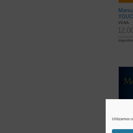
Manua
YOUC
VV.AA.
12,0
disponible
¿Por 
cristi
consig
al cri
derech
Somos 
podemo
Utilizamos c