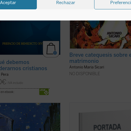
Aceptar
Rechazar
Preferenc
Breve catequesis sobre e
matrimonio
qué debemos
Antonio Maria Sicari
derarnos cristianos
NO DISPONIBLE
 Pera
0
€
IVA incluido
 en ebook:
segunda mitad de los años
Preguntarse por Dios
es, efectiva
nta, un joven profesor italiano de
razonable
. Ateos, agnósticos y, por
ía, que abandonó la enseñanza en
supuesto, creyentes de distintas
inario para dedicarse a trabajar
religiones, incluyen en sus pensam