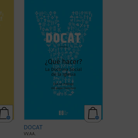
i zuen
de la Iglesia, es un instrumento
n
excepcional para ayudar a los jóvenes de
k,
hoy a conocer y vivir las enseñanzas de
carácter social de la Iglesia Católica.
en
Constituye, además, una interesante
continuación ...
(ver ficha)
DOCAT
VV.AA.