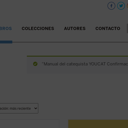
IBROS
COLECCIONES
AUTORES
CONTACTO
“Manual del catequista YOUCAT Confirmació
sente volumen recoge las lecciones
Ikasi kristau-ikasbidea karrez eta