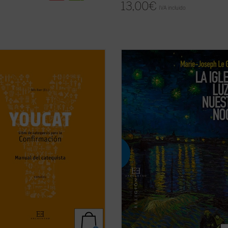
13,00
€
IVA incluido
ual del curso de catequesis para la
La Iglesia, luz en nuestra noche
es 
mación del YOUCAT es un texto
de meditaciones que invita a intro
ado a catequistas, monitores,
progresivamente en el misterio de 
ores y padres para acompañar el
y de su Iglesia, mediante la oración 
o de los catecúmenos con el libro
inteligencia afectiva del corazón. S
firmación de YOUCAT. El texto
trata, en gran medida, de una ...
(ve
e ...
(ver ficha)
ficha)