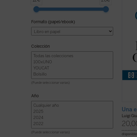
12€
26€
pronun
los di
mismas
Formato (papel/ebook)
Ejerci
de Com
recono
Colección
(Puede seleccionar varias)
Año
Una e
Luigi Gi
20,0
(Puede seleccionar varias)
disponible