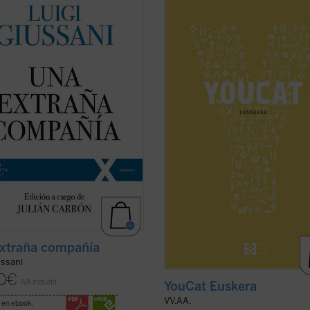
ciadas por don Luigi Giussani --y
konstantziaz! Eskaini denbora! Ikas
álogos a que dieron lugar las
logelako isiltasunean, irakurri lagu
-- durante los tres primeros
batekin, osatu lantaldeak eta sarea
cios espirituales de la Fraternidad
trukatu iritziak Interneten. Bai,
unión y Liberación tras su
ezinbestekoa da zuek zuen guraso
cimiento ...
(ver ficha)
belaunaldia baino ...
(ver ficha)
xtraña compañía
ussani
0
€
IVA incluido
YouCat Euskera
VV.AA.
 en ebook: