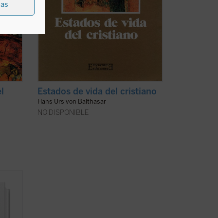
ias
l
Estados de vida del cristiano
Hans Urs von Balthasar
NO DISPONIBLE
mente,
ientos