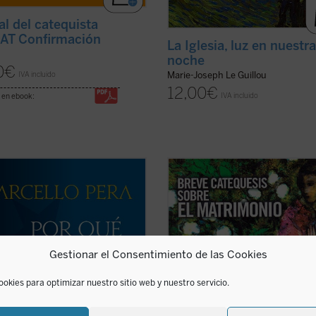
l del catequista
AT Confirmación
La Iglesia, luz en nuestr
noche
0
€
Marie-Joseph Le Guillou
IVA incluido
12,00
€
IVA incluido
 en ebook:
qué deberíamos considerarnos
«¿Qué implica existencialmente el
anos? Hoy somos liberales y, por
de que una mujer y un hombre qui
uiente, no necesitamos dirigirnos
que su matrimonio sea bendecido 
stianismo para justificar nuestros
Cristo y se convierta por tanto en 
os y libertades fundamentales.
sacramento? Implica que la unidad
laicos y, en consecuencia,
sus personas se entienda y viva en
Gestionar el Consentimiento de las Cookies
s considerar las ...
(ver ficha)
función del Reino de ...
(ver ficha)
ookies para optimizar nuestro sitio web y nuestro servicio.