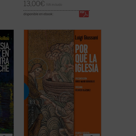
13,00
€
IVA incluido
disponible en ebook:
libro
«Viviendo la experiencia de la comunidad
ducirse
cristiana el hombre de hoy puede
Cristo
verificar que esta realidad no es
y la
solamente humana, sino que esta vida
e
corresponde a las exigencias más
r
radicales del corazón, que permite
encarar las circunstancias y los ...
(ver
ficha)