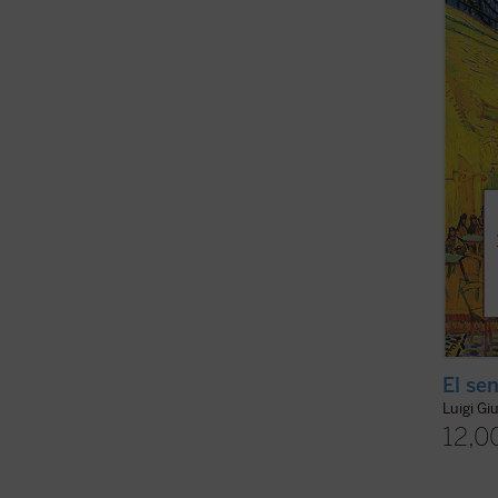
con lo
milane
recogid
El sen
Luigi Gi
12,0