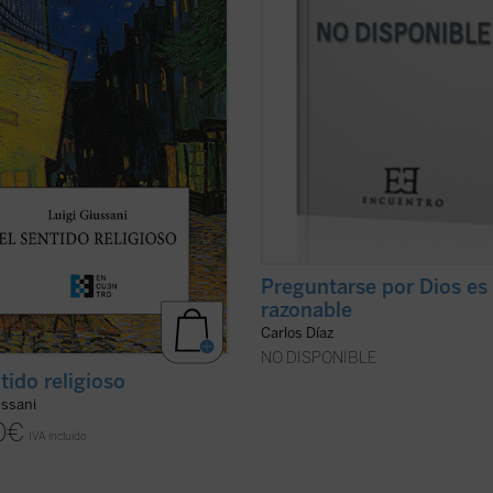
s jóvenes, impartía en los liceos
del día a día dudas y cuestiones rel
ses clases de religión que fueron
al título de este interesante ensayo.
as y ...
(ver ficha)
(ver ficha)
Preguntarse por Dios es
razonable
Carlos Díaz
NO DISPONIBLE
tido religioso
ussani
0
€
IVA incluido