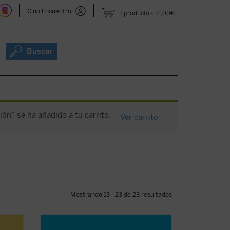
Club Encuentro
1 producto
12,00€
Buscar
n” se ha añadido a tu carrito.
Ver carrito
Mostrando 13 - 23 de 23 resultados
DOCAT, guía joven de la Doctrina Social