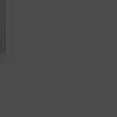
ativas
...