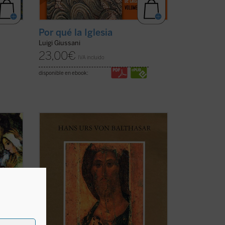
a
Por qué la Iglesia
Luigi Giussani
23,00
€
IVA incluido
disponible en ebook:
 hecho
Lo que este libro quiere ser
: «nada más
eran
que una meditación detallada sobre los
por
fundamentos y trasfondos de la
un
contemplación de los Ejercicios sobre "El
 de
llamamiento del Rey temporal" (
Ejer
. n.
91), sobre la respuesta que deberán ...
(ver ficha)