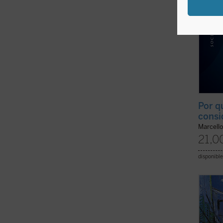
Por 
consi
Marcello
21,0
disponible
En la 
cincue
Teolog
el Sem