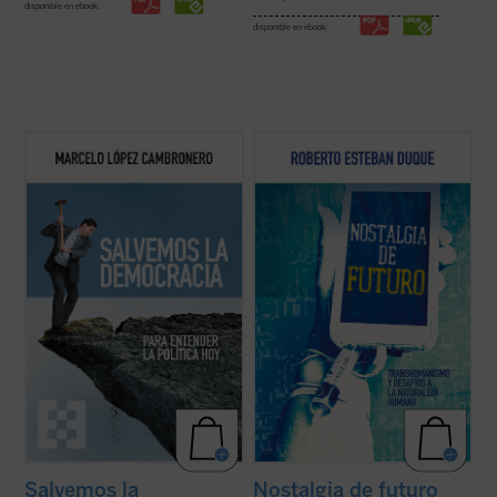
disponible en ebook:
disponible en ebook:
Un breve y muy efectivo texto filosófico-
Roberto Esteban Duque aporta un
político, donde reflexiones ordenadas
recorrido exhaustivo y escalofriante de
eficaz e ingeniosamente sobre el poder, el
todas las «mejoras» realizadas en los
tiempo, la revolución, la transformación de
últimos años, dejando claras las peligrosas
las sociedades, el papel de las ideologías y
intenciones de los transhumanistas: «crear
la nueva forma de hacer la ...
(ver ficha)
en el sentido que se quiera la propia ...
(ver
ficha)
Salvemos la
Nostalgia de futuro