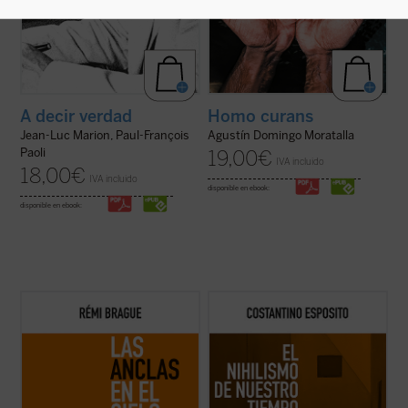
A decir verdad
Homo curans
Jean-Luc Marion, Paul-François
Agustín Domingo Moratalla
Paoli
19,00
€
IVA incluido
18,00
€
IVA incluido
disponible en ebook:
disponible en ebook:
Lo que el autor nos ofrece aquí, con su
El nihilismo se ha convertido en nuestro
combinación característica de erudición e
tiempo en una cuestión abierta. ¿De qué
ingenio, no es la narración de una
modo una forma de pensamiento que, en el
decadencia ni el lamento nostálgico
pasado, con sus críticas y propuestas,
respecto del mundo del pensamiento de
abocaba a una pérdida de valores e ideales,
una época ya pasada, sino un resumen
plantea en estos momentos cuestiones ...
comprensivo ...
(ver ficha)
(ver ficha)