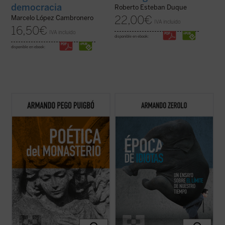
democracia
Roberto Esteban Duque
22,00
€
Marcelo López Cambronero
IVA incluido
16,50
€
IVA incluido
disponible en ebook:
disponible en ebook:
Poética del monasterio
reflexiona
«Hablar bien de nuestra época resulta
alrededor de los espacios fundamentales
contracultural», escribe el autor al inicio de
que constituyen el horizonte social y
este ensayo. Estamos ante un libro que
antropológico de las tres figuras: el hogar,
procura señalar precisamente los
la escuela y la celda, reivindicando una
aspectos positivos de una sociedad que,
pedagogía humanista fundada en la ...
(ver
sin duda, está empeñada en no verlos. ...
ficha)
(ver ficha)