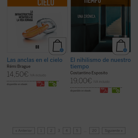
Las anclas en el cielo
El nihilismo de nuestro
tiempo
Rémi Brague
14,50
€
Costantino Esposito
IVA incluido
19,00
€
IVA incluido
disponible en ebook:
disponible en ebook:
« Anterior
1
2
3
4
5
…
20
Siguiente »