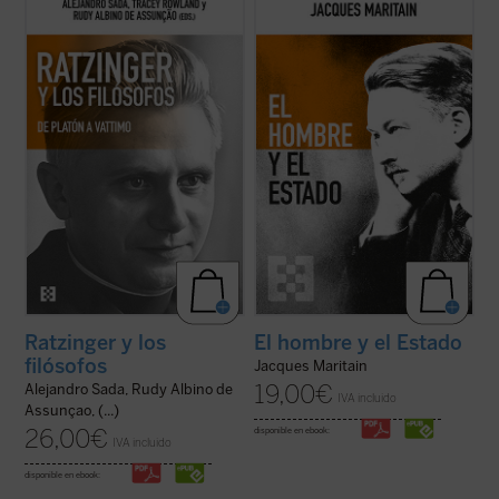
La conversación y el diálogo con filósofos
Esta nueva edición es uno de los ensayos
clásicos y contemporáneos es una de las
más eruditos y pertinentes de Maritain,
características más sobresalientes en el
conocido y consultado por los lectores de
pensamiento del papa teólogo. Una
su obra, los estudiosos de la filosofía
compilación de los interlocutores más
política y el público general, que coincide
relevantes y una visión de conjunto de ...
con la ocasión del 50 aniversario ...
(ver
(ver ficha)
ficha)
Ratzinger y los
El hombre y el Estado
filósofos
Jacques Maritain
19,00
€
Alejandro Sada, Rudy Albino de
IVA incluido
Assunçao, (...)
26,00
€
disponible en ebook:
IVA incluido
disponible en ebook: