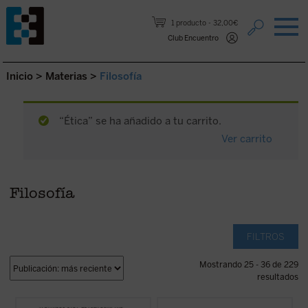
Saltar al contenido.
1 producto
32,00€
Club Encuentro
Inicio
>
Materias
>
Filosofía
“Ética” se ha añadido a tu carrito.
Ver carrito
Filosofía
FILTROS
Mostrando 25 - 36 de 229
resultados