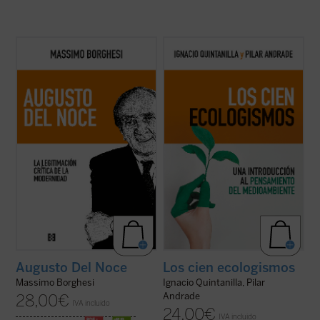
Este libro pretende recorrer la evolución
Tras un esbozo de la historia del
del pensamiento filosófico y político de
ecologismo, los autores revisan el impacto
Augusto Del Noce (1910-1989), pensador
de la crisis medioambiental en la filosofía
italiano destacado de la posguerra. Un
política, la ética y la filosofía crítica,
camino ideal dominado, en los años 1940-
explorando aspectos clave como la
1950, por una intención fundamental: la ...
posibilidad de una filosofía de la ...
(ver
(ver ficha)
ficha)
Augusto Del Noce
Los cien ecologismos
Massimo Borghesi
Ignacio Quintanilla, Pilar
Andrade
28,00
€
IVA incluido
24,00
€
IVA incluido