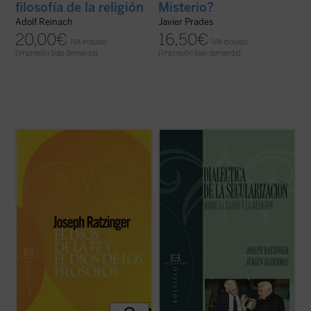
filosofía de la religión
Misterio?
Adolf Reinach
Javier Prades
20,00
€
16,50
€
IVA incluido
IVA incluido
(Impresión bajo demanda)
(Impresión bajo demanda)
«El conocimiento de que Dios es un Dios
El 19 de enero de 2004, en la Academia
referido al mundo y al hombre, que opera
Católica de Baviera en Múnich, tuvo lugar
dentro de la historia, o, dicho más
un hecho insólito en el mundo actual: uno de
hondamente, el conocimiento de que Dios
los más importantes filósofos vivos,
es persona, y que sale al encuentro del tú,
Jürgen Habermas, debatía en público con
este conocimiento exige sin duda un nuevo
uno de los principales representantes ...
...
(ver ficha)
(ver ficha)