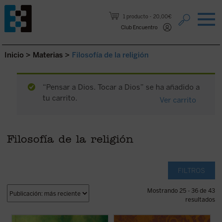
Saltar al contenido.
1 producto
20,00€
Club Encuentro
Inicio
>
Materias
>
Filosofía de la religión
“Pensar a Dios. Tocar a Dios” se ha añadido a
tu carrito.
Ver carrito
Filosofía de la religión
FILTROS
Mostrando 25 - 36 de 43
resultados