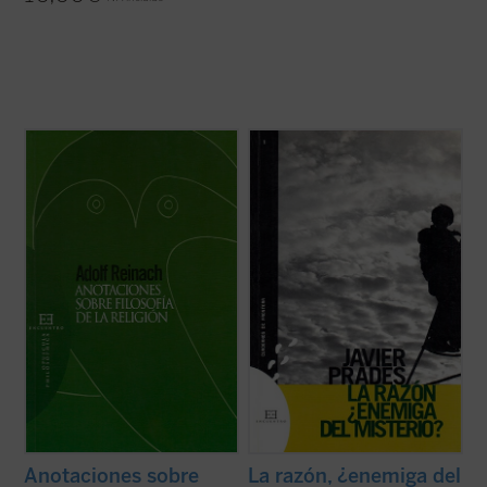
Escritas durante su servicio en el cuerpo
«Se puede suponer que en la historia de la
de artillería del ejército alemán durante la
cultura y el pensamiento occidentales han
Primera Guerra Mundial, las presentes
existido motivos por los que la razón ha
Anotaciones
, que ejercieron una influencia
llegado a ser enemiga del Misterio, pero
decisiva en el itinerario de filósofos como
esta hipótesis no se quiere tomar como
Edith Stein, constituyen ...
(ver ficha)
definitiva; lo que se quiere es ponerla ...
(ver
ficha)
Anotaciones sobre
La razón, ¿enemiga del