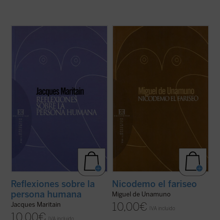
«... cada ser humano es, como el bruto, la
«En esos momentos de obstinada lucha
planta o el átomo, un individuo, es decir, un
interior, cuando bajo las pavesas de lo
fragmento de una especie, una parte de
racional me levantaba el corazón la
este universo, un punto singular de la
sustancia de las cosas que se esperan en
inmensa red de fuerzas e influencias
esos momentos de solemne crisis, para
cósmicas, étnicas, históricas, a cuyas ...
afirmar mi personalidad sobre la
(ver ficha)
personalidad de la ...
(ver ficha)
Reflexiones sobre la
Nicodemo el fariseo
persona humana
Miguel de Unamuno
10,00
€
Jacques Maritain
IVA incluido
10,00
€
IVA incluido