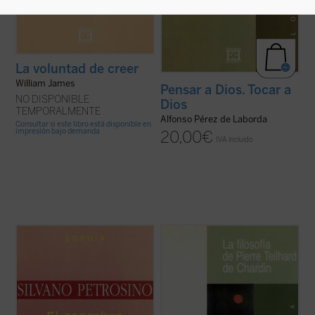
La voluntad de creer
William James
Pensar a Dios. Tocar a
NO DISPONIBLE
Dios
TEMPORALMENTE
Alfonso Pérez de Laborda
Consultar si este libro está disponible en
impresión bajo demanda
20,00
€
IVA incluido
En estas páginas se propone una
"Por el simple hecho de su presencia en la
interpretación del asombro entendido
naturaleza, el hombre impone al cosmos,
como un momento de la experiencia de ver,
primero una cierta urdimbre, y después
como «lo que nos impresiona en el
una cierta estructura; el resultado de esta
esplendor de su aparición», como una
doble condición es la de constituir él, el
forma de respuesta al avance de lo que se
hombre, en el campo de nuestra ...
(ver
manifiesta....
(ver ficha)
ficha)