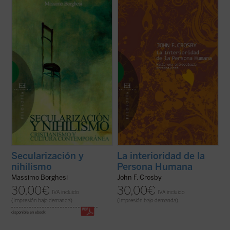
Que «lo religioso» ha vuelto a recuperar
Este libro es probablemente la contribución
una importancia cultural y social
original más significativa a la antropología
impensable hace sólo unas décadas es sin
filosófica, desde la filosofía del
duda uno de los fenómenos que
personalismo cristiano, de los últimos
caracterizan el actual momento histórico.
años. ¿Qué significan exactamente
Este hecho es lo que ha llevado a Massimo
afirmaciones tan familiares como que
Borghesi a ...
(ver ficha)
"cada ...
(ver ficha)
Secularización y
La interioridad de la
nihilismo
Persona Humana
Massimo Borghesi
John F. Crosby
30,00
€
30,00
€
IVA incluido
IVA incluido
(Impresión bajo demanda)
(Impresión bajo demanda)
disponible en ebook: