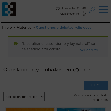
Saltar al contenido.
1 producto
21,00€
Club Encuentro
Inicio
>
Materias
>
Cuestiones y debates religiosos
“Liberalismo, catolicismo y ley natural” se
ha añadido a tu carrito.
Ver carrito
Cuestiones y debates religiosos
FILTROS
Mostrando 25 - 36 de 44
resultados