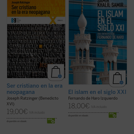
Este libro reúne diversas conferencias y
El periodista Fernando de Haro se adentra
entrevistas llevadas a cabo por Joseph
en el mundo del islam tratando cuestiones
Ratzinger ---hoy el papa emérito Benedicto
de enorme actualidad a través de intensos
XVI--- durante su periodo como Prefecto
díalogos en los que se parte de hechos,
de la Congregación para la Doctrina de la
personas y circunstancias concretos --no
Fe, cargo que ocupó desde el año 1981 ...
de principios abstractos--, a partir ...
(ver
(ver ficha)
ficha)
Ser cristiano en la era
neopagana
El islam en el siglo XXI
Joseph Ratzinger (Benedicto
Fernando de Haro Izquierdo
XVI)
18,00
€
IVA incluido
19,00
€
IVA incluido
disponible en ebook:
disponible en ebook: