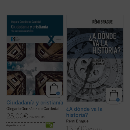
Olegario González de Cardedal, premio
En este libro-entrevista Rémi Brague
Joseph Ratzinger 2011, reflexiona aquí
realiza una aguda reflexión sobre cuál
sobre las actuales relaciones entre
sería el sentido de la historia para el
Humanidad, ciudadanía y cristianía,
hombre "posmoderno", quien considera
entendiendo esta última como la
ingenuo todo intento de buscar en ella el
configuración personal de un hombre por
reflejo de un significado o los motivos para
las realidades ...
(ver ficha)
...
(ver ficha)
Ciudadanía y cristianía
¿A dónde va la
Olegario González de Cardedal
historia?
25,00
€
IVA incluido
Rémi Brague
disponible en ebook:
13,50
€
IVA incluido