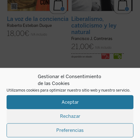
La voz de la conciencia
Liberalismo,
catolicismo y ley
Roberto Esteban Duque
natural
18,00
€
IVA incluido
Francisco J. Contreras
21,00
€
IVA incluido
disponible en ebook:
Gestionar el Consentimiento
de las Cookies
Por naturaleza, el hombre es relación con
El EncuentroMadrid se ha convertido a lo
el infinito. Javier Prades, en este breve e
largo de los años, desde la singularidad de
Utilizamos cookies para optimizar nuestro sitio web y nuestro servicio.
intenso libro, describe esa relación con el
la experiencia cristiana, en ámbito de
infinito tal y como aparece en la cultura de
encuentro entre hombres y mujeres
nuestros días. ¿Cómo vive esa relación con
apasionados por la realidad.
Aceptar
el infinito el hombre que ...
(ver ficha)
Con la elección del lema «Inteligencia de la
fe, ...
(ver ficha)
Rechazar
Preferencias