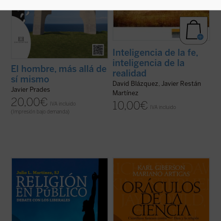
Inteligencia de la fe,
inteligencia de la
El hombre, más allá de
realidad
sí mismo
David Blázquez, Javier Restán
Javier Prades
Martínez
20,00
€
10,00
€
IVA incluido
IVA incluido
(Impresión bajo demanda)
Este libro entra de lleno en la cuestión de la
La ciencia forma parte de nuestra
presencia pública de la religión estudiando
compresión contemporánea del mundo y
una tradición ---la liberal---, que ha sido
de nuestra esperanza en el futuro. Para
determinante en los últimos siglos del
algunos ha desplazado a la religión, y los
pensamiento occidental. Es una corriente
creyentes deben afrontar los desafíos
que, si entre los siglos XVII ...
(ver ficha)
planteados por la ciencia. Sin embargo,
pocos tienen ...
(ver ficha)