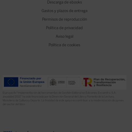
Descarga de ebooks
Gastos y plazos de entrega
Permisos de reproducción
Política de privacidad
Aviso legal
Política de cookies
El proyecto “Implementación de herramientas de Gestión Editorial en Ediciones Encuentro, S.A.
anualidad 2022” ha sido financiado por la Dirección General del Libro y Fomento de la Lectura,
Ministerio de Cultura y Deporte. La finalidad de este apoyo es contribuir a la modernización de pymes
del sector del libro.