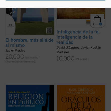
Inteligencia de la fe,
inteligencia de la
El hombre, más allá de
realidad
sí mismo
David Blázquez, Javier Restán
Javier Prades
Martínez
20,00
€
10,00
€
IVA incluido
IVA incluido
(Impresión bajo demanda)
Este libro entra de lleno en la cuestión de la
La ciencia forma parte de nuestra
presencia pública de la religión estudiando
compresión contemporánea del mundo y
una tradición ---la liberal---, que ha sido
de nuestra esperanza en el futuro. Para
determinante en los últimos siglos del
algunos ha desplazado a la religión, y los
pensamiento occidental. Es una corriente
creyentes deben afrontar los desafíos
que, si entre los siglos XVII ...
(ver ficha)
planteados por la ciencia. Sin embargo,
pocos tienen ...
(ver ficha)