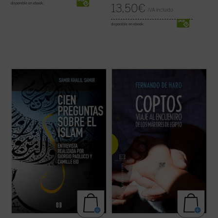
disponible en ebook:
13,50
€
IVA incluido
disponible en ebook:
En estos últimos años han tenido lugar
A través de diversas entrevistas y
significativos acontecimientos --conflictos
encuentros sobre el terreno, el periodista
armados, inmigración masiva, atentados
Fernando de Haro nos acerca a la
terroristas, revueltas ciudadanas--
actualidad y la historia de estos cristianos
relacionados con la religión islámica que
de Oriente Próximo que, a pesar de la
han afectado de lleno a nuestras vidas.
persecución, persisten en su rechazo de la
Esto ...
(ver ficha)
...
(ver ficha)