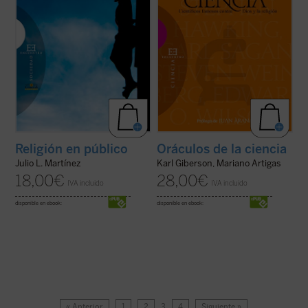
Religión en público
Oráculos de la ciencia
Julio L. Martínez
Karl Giberson, Mariano Artigas
18,00
€
28,00
€
IVA incluido
IVA incluido
disponible en ebook:
disponible en ebook:
« Anterior
1
2
3
4
Siguiente »