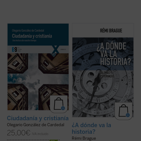
Olegario González de Cardedal, premio
En este libro-entrevista Rémi Brague
Joseph Ratzinger 2011, reflexiona aquí
realiza una aguda reflexión sobre cuál
sobre las actuales relaciones entre
sería el sentido de la historia para el
Humanidad, ciudadanía y cristianía,
hombre "posmoderno", quien considera
entendiendo esta última como la
ingenuo todo intento de buscar en ella el
configuración personal de un hombre por
reflejo de un significado o los motivos para
las realidades ...
(ver ficha)
...
(ver ficha)
Ciudadanía y cristianía
¿A dónde va la
Olegario González de Cardedal
historia?
25,00
€
IVA incluido
Rémi Brague