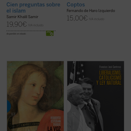
Cien preguntas sobre
Coptos
el islam
Fernando de Haro Izquierdo
15,00
€
Samir Khalil Samir
IVA incluido
19,90
€
IVA incluido
disponible en ebook:
Asistimos actualmente, dentro del ámbito
El modelo político liberal ---caracterizado
de la teología moral católica, a una
por el gobierno limitado, los derechos
contraposición frecuente entre una moral
humanos y el libre mercado--- permitió a
de la conciencia, la libertad, la
Occidente construir a partir de 1800 las
responsabilidad y la creatividad, y una
sociedades más habitables de la historia. El
moral «pasiva», en la que priman la
cristianismo jugó un papel ...
(ver ficha)
autoridad, la ...
(ver ficha)