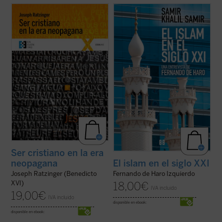
Este libro reúne diversas conferencias y
El periodista Fernando de Haro se adentra
entrevistas llevadas a cabo por Joseph
en el mundo del islam tratando cuestiones
Ratzinger ---hoy el papa emérito Benedicto
de enorme actualidad a través de intensos
XVI--- durante su periodo como Prefecto
díalogos en los que se parte de hechos,
de la Congregación para la Doctrina de la
personas y circunstancias concretos --no
Fe, cargo que ocupó desde el año 1981 ...
de principios abstractos--, a partir ...
(ver
(ver ficha)
ficha)
Ser cristiano en la era
neopagana
El islam en el siglo XXI
Joseph Ratzinger (Benedicto
Fernando de Haro Izquierdo
XVI)
18,00
€
IVA incluido
19,00
€
IVA incluido
disponible en ebook:
disponible en ebook: