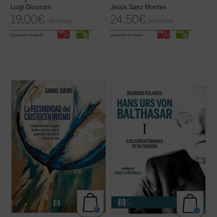
Luigi Giussani
Jesús Sanz Montes
19,00
€
24,50
€
IVA incluido
IVA incluido
disponible en ebook:
disponible en ebook:
Antes que una cuestión relativa a la
Este libro quiere introducir al lector en el
teología de la historia o a la eclesiología, el
pensamiento teológico de von Balthasar a
problema dogmático detectado por Henri
partir de su
Trilogía (Gloria, Teodramática
de Lubac en
La posteridad espiritual de
y
Teológica),
considerada su obra cumbre
Joaquín de Fiore
es de orden cristológico y
y que recoge en buena medida su
trinitario, o mejor, de ...
(ver ficha)
producción anterior. Se ...
(ver ficha)