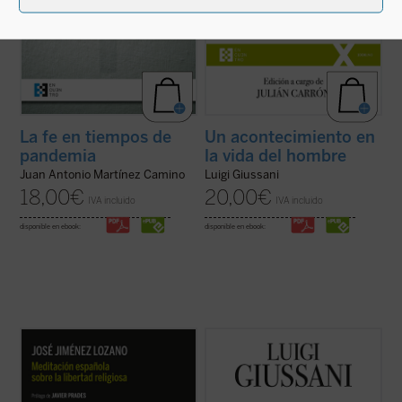
La fe en tiempos de
Un acontecimiento en
pandemia
la vida del hombre
Juan Antonio Martínez Camino
Luigi Giussani
18,00
€
20,00
€
IVA incluido
IVA incluido
disponible en ebook:
disponible en ebook:
Sirva la reedición de esta primera obra de
Este libro recoge las lecciones
Jiménez Lozano como pequeño homenaje
pronunciadas por Giussani en los
a su figura. Tal y como señala D. Javier
Ejercicios Espirituales de la Fraternidad de
Prades, prologuista de esta nueva edición,
Comunión y Liberación celebrados entre
en la parte final de su texto este «muta en
1988 y 1990. ¿Qué es el cristianismo sino
una especie de pequeña ...
(ver ficha)
el acontecimiento de un hombre nuevo que,