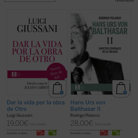
resultados
Dar la vida por la obra de Otro
(1997-
Este segundo volumen está dedicado a las
2004) es el sexto y último volumen
líneas centrales de la
Trilogía teológica
, su
dedicado a las intervenciones de don Luigi
obra central, escrita entre 1961 y 1987.
Giussani en los Ejercicios espirituales de la
Señalada por el propio von Balthasar como
Fraternidad de Comunión y Liberación. En
«el plan fundamental, la preocupación de
sus páginas Giussani pone de ...
(ver ficha)
una vida», este ...
(ver ficha)
Dar la vida por la obra
Hans Urs von
de Otro
Balthasar II
Luigi Giussani
Rodrigo Polanco
19,00
€
28,00
€
IVA incluido
IVA incluido
disponible en ebook:
disponible en ebook: