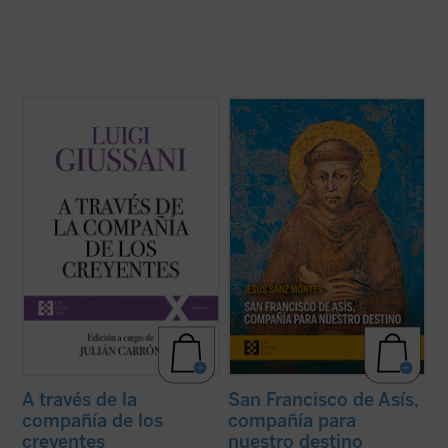
A través de la compañía de los creyentes
La de san Francisco de Asís es una de las
es el quinto volumen de la serie dedicada a
historias de santidad más enraizadas en el
las intervenciones realizadas por don Luigi
Evangelio, generando en su familia
Giussani durante los Ejercicios espirituales
espiritual todos los registros de una
de la Fraternidad de Comunión y Liberación
santidad encarnada en el tiempo de cada
(1994-1996). ...
(ver ficha)
época. «El autor hace un regalo de lúcida ...
(ver ficha)
A través de la
San Francisco de Asís,
compañía de los
compañía para
creyentes
nuestro destino