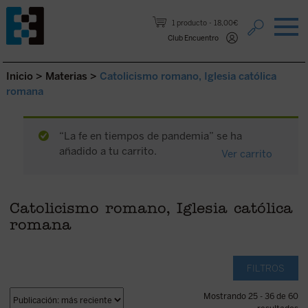
Saltar al contenido.
1 producto
18,00€
Club Encuentro
Inicio
>
Materias
>
Catolicismo romano, Iglesia católica
romana
“La fe en tiempos de pandemia” se ha
añadido a tu carrito.
Ver carrito
Catolicismo romano, Iglesia católica
romana
FILTROS
Mostrando 25 - 36 de 60