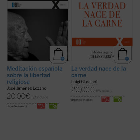
por su ...
(ver ficha)
Meditación española
La verdad nace de la
sobre la libertad
carne
religiosa
Luigi Giussani
20,00
€
José Jiménez Lozano
IVA incluido
20,00
€
IVA incluido
disponible en ebook:
disponible en ebook: