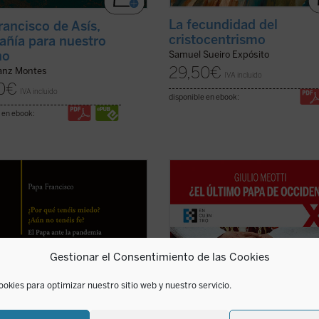
La fecundidad del
rancisco de Asís,
cristocentrismo
ñía para nuestro
no
Samuel Sueiro Expósito
29,50
€
anz Montes
IVA incluido
0
€
IVA incluido
disponible en ebook:
 en ebook:
de del 27 de marzo de 2020, en
«Joseph Ratzinger ha sido, como M
 de una pandemia impredecible
lo describe, un coloso, finalmente
lpeaba a casi toda la humanidad,
'derrotado' en sus esfuerzos por sa
a Francisco convocó a la Iglesia, y
la civilización occidental, pero que 
rto modo al mundo entero, a
dejado detrás de sí los códigos que
ar los ojos al Señor e implorar su
pueden permitir a la humanidad ar
Gestionar el Consentimiento de las Cookies
 ...
(ver ficha)
las ...
(ver ficha)
ookies para optimizar nuestro sitio web y nuestro servicio.