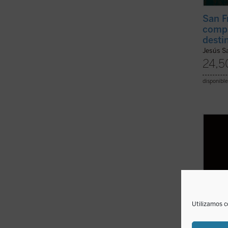
San F
compa
desti
Jesús S
24,5
disponible
La tar
medio
que go
el pap
en cie
levant
ayuda y
Utilizamos c