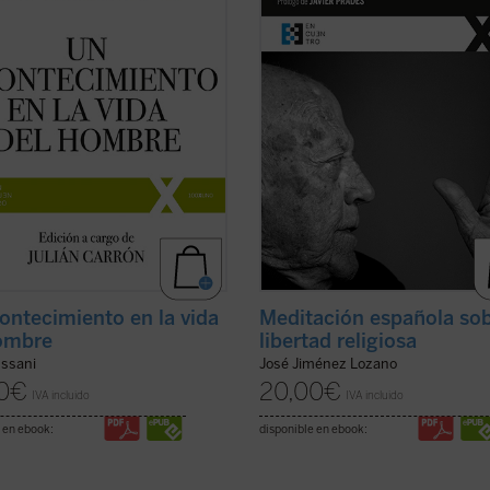
tuales de la Fraternidad de
nueva edición, en la parte final de 
ón y Liberación (1991-1993). «Las
texto este «muta en una especie d
 ...
(ver ficha)
pequeña ...
(ver ficha)
ontecimiento en la vida
Meditación española sob
ombre
libertad religiosa
ussani
José Jiménez Lozano
0
€
20,00
€
IVA incluido
IVA incluido
 en ebook:
disponible en ebook: