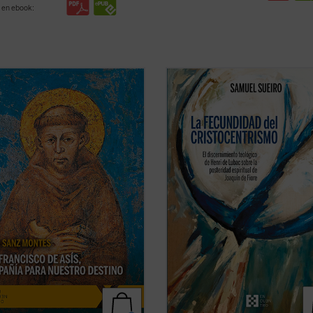
 en ebook:
san Francisco de Asís es una de las
Antes que una cuestión relativa a l
ias de santidad más enraizadas en
teología de la historia o a la eclesio
ngelio, generando en su familia
el problema dogmático detectado 
tual todos los registros de una
Henri de Lubac en
La posteridad
ad encarnada en el tiempo de cada
espiritual de Joaquín de Fiore
es d
 «El autor hace un regalo de lúcida
orden cristológico y trinitario, o me
ficha)
...
(ver ficha)