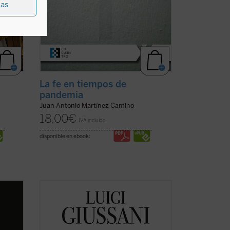
ias
La fe en tiempos de
pandemia
Juan Antonio Martínez Camino
18,00
€
IVA incluido
disponible en ebook:
obra
Este libro recoge las lecciones
pronunciadas por Giussani en los
eñala
Ejercicios Espirituales de la Fraternidad
ta
de Comunión y Liberación celebrados