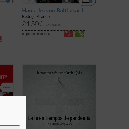
Hans Urs von Balthasar I
Rodrigo Polanco
24,50
€
IVA incluido
disponible en ebook:
eotti
El fenómeno que padecemos plantea
preguntas nada fáciles de resolver:
lvar a
¿estaremos ante un cambio de época?
ha
¿Saldrá fortalecida la esperanza
 aún
verdadera y se abandonará la utopía del
reglar
progreso, en lo que tiene de falsa e
inhumana? ¿Se dará, ...
(ver ficha)