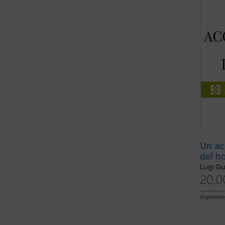
espiri
Comuni
páginas
Un ac
del h
Luigi Gi
20,0
disponible