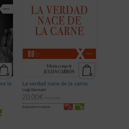
su
entre 1988 y 1990. ¿Qué es el
e
cristianismo sino el acontecimiento de
un hombre nuevo que, por su ...
(ver
ficha)
re la
La verdad nace de la carne
Luigi Giussani
20,00
€
IVA incluido
disponible en ebook: