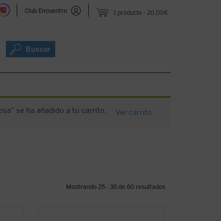
Club Encuentro
1 producto
20,00€
Buscar
osa” se ha añadido a tu carrito.
Ver carrito
Mostrando 25 - 36 de 60 resultados
do a
A través de la compañía de los creyentes