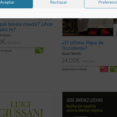
Aceptar
Rechazar
Preferenc
qué tenéis miedo? ¿Aún
néis fe?
ancisco
0
€
¿El último Papa de
IVA incluido
Occidente?
 en ebook:
Giulio Meotti
14,00
€
IVA incluido
disponible en ebook:
ntecimiento en la vida del hombre
Sirva la reedición de esta primera 
cuarto volumen de la serie dedicada
de Jiménez Lozano como pequeño
lecciones y diálogos de don Luigi
homenaje a su figura. Tal y como s
ni durante los Ejercicios
D. Javier Prades, prologuista de es