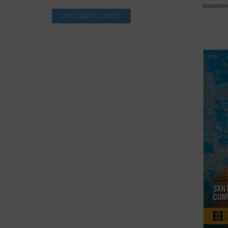
disponible
La de 
histor
el Eva
espiri
santid
época.
...
(ver 