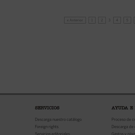
« Anterior
1
2
3
4
5
SERVICIOS
AYUDA E
Descarga nuestro catálogo
Proceso de 
Foreign rights
Descarga de
Servicios editoriales
Gastos y plaz