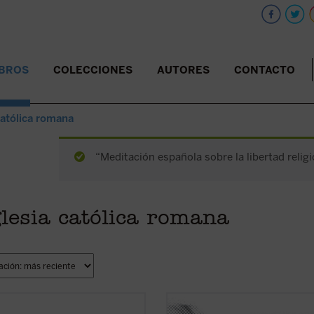
IBROS
COLECCIONES
AUTORES
CONTACTO
católica romana
“Meditación española sobre la libertad religi
lesia católica romana
 vida por la obra de Otro
(1997-
Este segundo volumen está dedica