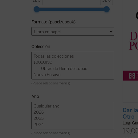
12€
32€
2004) 
dedica
Luigi 
Formato (papel/ebook)
espiri
Comuni
Giussa
Colección
(Puede seleccionar varias)
Año
Dar la
Otro
Luigi Gi
19,0
(Puede seleccionar varias)