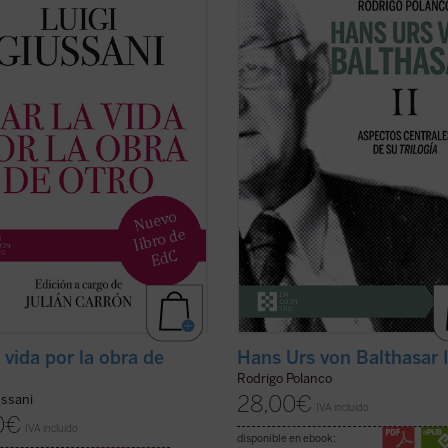
es el sexto y último volumen
las líneas centrales de la
Trilogía
do a las intervenciones de don
teológica
, su obra central, escrita 
Giussani en los Ejercicios
1961 y 1987. Señalada por el propio
tuales de la Fraternidad de
Balthasar como «el plan fundament
ón y Liberación. En sus páginas
preocupación de una vida», este ...
ni pone de ...
(ver ficha)
ficha)
 vida por la obra de
Hans Urs von Balthasar I
Rodrigo Polanco
28,00
€
ussani
IVA incluido
0
€
IVA incluido
disponible en ebook: