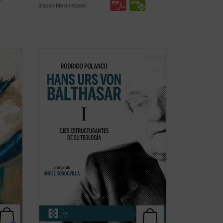
disponible en ebook:
a
Este libro quiere introducir al lector en el
logía,
pensamiento teológico de von Balthasar
por
a partir de su
Trilogía (Gloria,
Teodramática
y
Teológica),
considerada
e
su obra cumbre y que recoge en buena
jor, de
medida su producción anterior. Se ...
(ver
ficha)