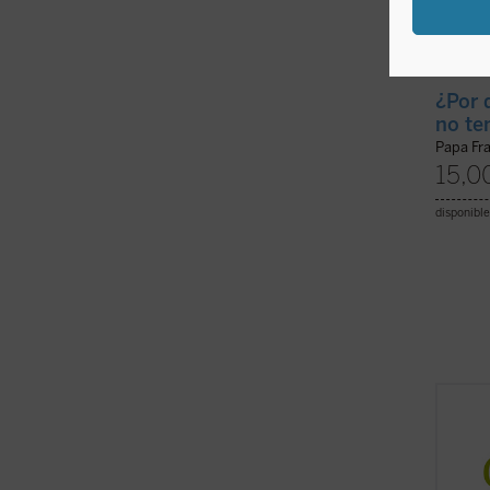
¿Por 
no te
Papa Fr
15,0
disponible
Un aco
es el 
a las 
Giussa