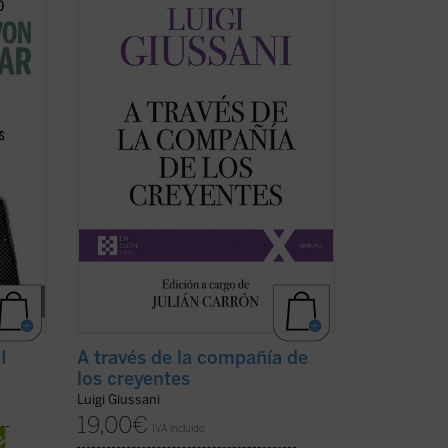
es el quinto volumen de la serie dedicada
entre
a las intervenciones realizadas por don
 von
Luigi Giussani durante los Ejercicios
al, la
espirituales de la Fraternidad de
(ver
Comunión y Liberación (1994-1996). ...
(ver ficha)
I
A través de la compañía de
los creyentes
Luigi Giussani
19,00
€
IVA incluido