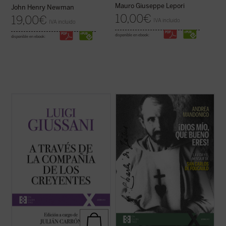
Mauro Giuseppe Lepori
John Henry Newman
10,00
€
19,00
€
IVA incluido
IVA incluido
disponible en ebook:
disponible en ebook:
A través de la compañía de los creyentes
Esta biografía del recién proclamado santo
es el quinto volumen de la serie dedicada a
Carlos de Foucauld, escrita por quien ha
las intervenciones realizadas por don Luigi
sido vicepostulador de su causa de
Giussani durante los Ejercicios espirituales
canonización, se centra en los aspectos
de la Fraternidad de Comunión y Liberación
más sobresalientes de su espiritualidad y
(1994-1996). ...
(ver ficha)
de su actividad pastoral. El libro arranca ...
(ver ficha)