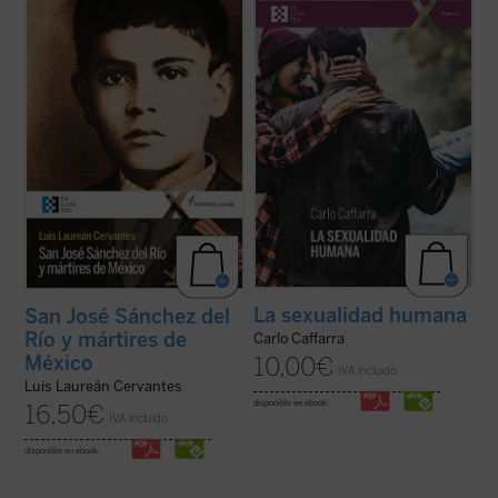
¿Qué pasó para que muchos católicos se
«Cada persona humana es creada
alzaran contra el gobierno? ¿Fue legítima la
directamente por Dios. Ninguna persona
guerra de los cristeros? El autor de este
viene a la existencia por azar o por
libro, natural del pueblo del joven mártir, no
necesidad: en su origen hay un acto
sólo responde a estas preguntas con
creador ---es decir, un acto de inteligencia y
documentos, sino que logra ...
(ver ficha)
de voluntad--- de Dios. Antes de haber sido
concebido en ...
(ver ficha)
La sexualidad humana
San José Sánchez del
Río y mártires de
Carlo Caffarra
México
10,00
€
IVA incluido
Luis Laureán Cervantes
disponible en ebook:
16,50
€
IVA incluido
disponible en ebook: