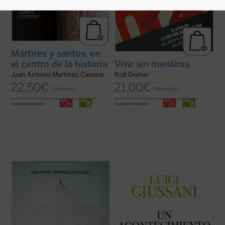
Mártires y santos, en
el centro de la historia
Vivir sin mentiras
Juan Antonio Martínez Camino
Rod Dreher
22,50
€
21,00
€
IVA incluido
IVA incluido
disponible en ebook:
disponible en ebook:
El fenómeno que padecemos plantea
Un acontecimiento en la vida del hombre
es
preguntas nada fáciles de resolver:
el cuarto volumen de la serie dedicada a las
¿estaremos ante un cambio de época?
lecciones y diálogos de don Luigi Giussani
¿Saldrá fortalecida la esperanza
durante los Ejercicios espirituales de la
verdadera y se abandonará la utopía del
Fraternidad de Comunión y Liberación
progreso, en lo que tiene de falsa e
(1991-1993). «Las páginas ...
(ver ficha)
inhumana? ¿Se dará, ...
(ver ficha)