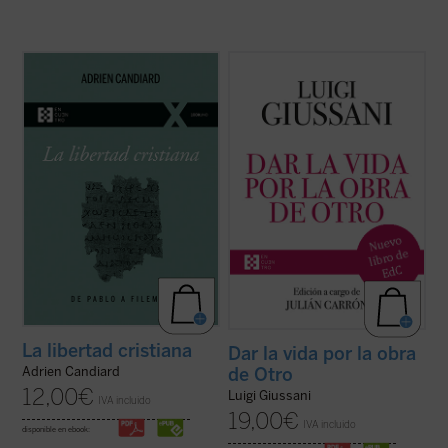
En este pequeño ensayo, Adrien Candiard,
Dar la vida por la obra de Otro
(1997-
joven dominico francés residente en Egipto,
2004) es el sexto y último volumen
conduce al lector al encuentro y al
dedicado a las intervenciones de don Luigi
conocimiento de la libertad cristiana, un
Giussani en los Ejercicios espirituales de la
camino de alianza y amistad con Cristo, y
Fraternidad de Comunión y Liberación. En
no una ruta de cumplimiento de ...
(ver
sus páginas Giussani pone de ...
(ver ficha)
ficha)
La libertad cristiana
Dar la vida por la obra
de Otro
Adrien Candiard
12,00
€
Luigi Giussani
IVA incluido
19,00
€
IVA incluido
disponible en ebook: