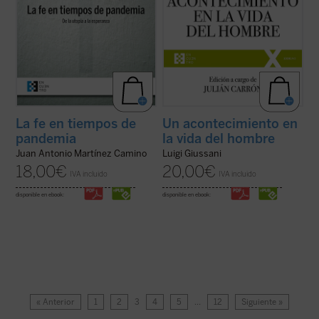
La fe en tiempos de
Un acontecimiento en
pandemia
la vida del hombre
Juan Antonio Martínez Camino
Luigi Giussani
18,00
€
20,00
€
IVA incluido
IVA incluido
disponible en ebook:
disponible en ebook:
« Anterior
1
2
3
4
5
…
12
Siguiente »