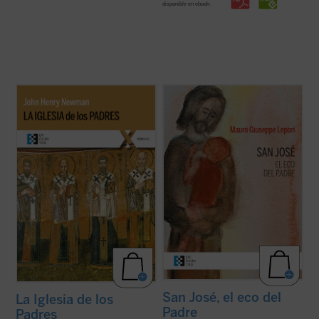
disponible en ebook:
La Iglesia de los Padres
contiene algunos
San José fue llamado a materializar la
escritos de san John Henry Newman
paternidad de Dios hacia el Hijo encarnado.
(1801-1890) sobre el cristianismo de los
Una vocación, un camino, vividos en el
primeros siglos, luego recogidos en sus
silencio, porque tendía a la escucha de una
Historical Sketches
. Además de retornar al
Palabra que se hizo Presencia en su casa.
cristianismo primitivo para ...
(ver ficha)
Con él, Dios Padre no ha querido ...
(ver
ficha)
San José, el eco del
La Iglesia de los
Padre
Padres