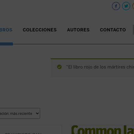
IBROS
COLECCIONES
AUTORES
CONTACTO
“El libro rojo de los mártires ch
el lector entre sus manos la
El
common law
es orden jurídico, p