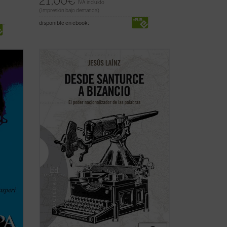
21,00
€
IVA incluido
(Impresión bajo demanda)
disponible en ebook:
Un siglo después de que Sabino Arana
nos
inventase los términos Bizkaia, Gipuzkoa
ia
y Araba, ya han alcanzado la oficialidad.
da. Él
Pero la ingeniería palabrera sólo es una
parte de la más amplia utilización de las
cia la
lenguas como instrumentos de la ...
(ver
ficha)