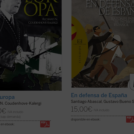
hove-Kalergi propuso en 1923 el
más abierto pero también más
r proyecto moderno de una Europa
exhaustivo posible, todo el bagaje
 expuesto en su libro
Pan-Europa
.
argumental e ideológico que da ...
(
ra ...
(ver ficha)
ficha)
En defensa de España
uropa
Santiago Abascal, Gustavo Bueno 
 N. Coudenhove-Kalergi
15,00
€
0
€
IVA incluido
IVA incluido
 bajo demanda)
disponible en ebook:
 en ebook: