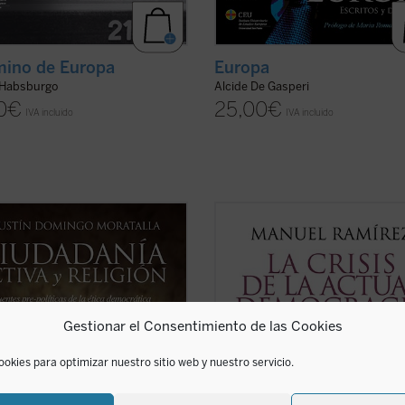
mino de Europa
Europa
 Habsburgo
Alcide De Gasperi
0
€
25,00
€
IVA incluido
IVA incluido
e los problemas más importantes
«¿Qué va a pasar? ¿Puede una
ética democrática es la clarificación
democracia como la nuestra vivir c
pel que desempeñan las religiones
cierta fortaleza durante mucho ti
esfera pública. Con la pretensión de
Vistas las cosas desde hoy, ¿de ve
r posiciones confesionalistas o
seremos tan fuertes y sagaces co
as, la filosofía moral y ...
(ver ficha)
para recuperar el inicial entusiasm
Gestionar el Consentimiento de las Cookies
paulatinamente perdido? ...
(ver fic
ookies para optimizar nuestro sitio web y nuestro servicio.