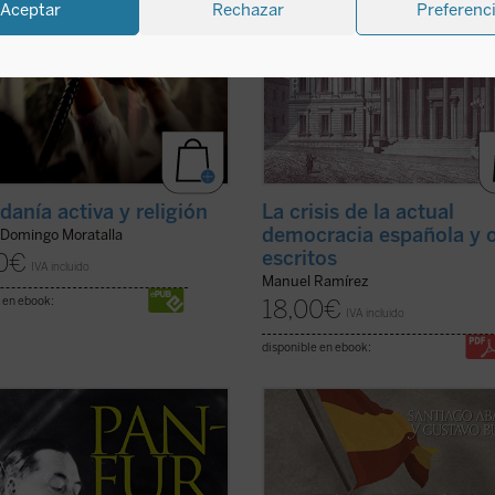
Aceptar
Rechazar
Preferenc
danía activa y religión
La crisis de la actual
democracia española y 
 Domingo Moratalla
escritos
0
€
IVA incluido
Manuel Ramírez
 en ebook:
18,00
€
IVA incluido
disponible en ebook:
go de Otto de Habsburgo
La Fundación DENAES, para la Def
de la Nación española, ha elaborad
n primer llamamiento a la unidad
texto institucional en el que
opa en Octubre de 1922,
cumplidamente ofrecemos, del mo