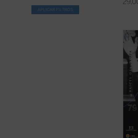
29,0
El Cam
selecc
Otto d
de sus
idea d
los gr
Unión 