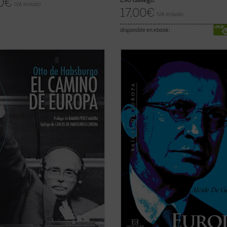
0
€
IVA incluido
17,00
€
IVA incluido
disponible en ebook:
ino de Europa
recoge una
«Esta edición de los discursos
ión de artículos publicados por
europeístas de Alcide De Gasperi 
e Habsburgo (1912-2011). A través
invita a reflexionar sobre su herenc
 textos el autor nos presenta su
política, en tantas ocasiones olvida
e Europa, planteando muchos de
inició y recorrió en parte, junto con
andes temas que afectan a la
Schuman y Adenauer, un camino ha
Europea hoy. ...
(ver ficha)
unidad que aún ...
(ver ficha)