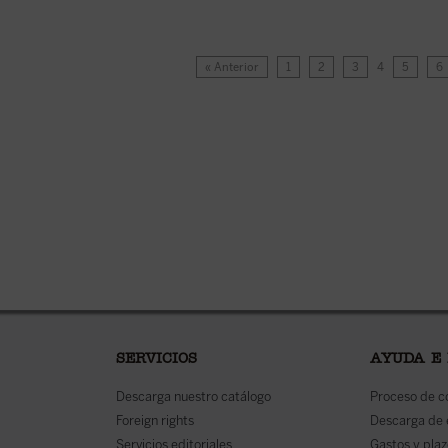
« Anterior
1
2
3
4
5
6
SERVICIOS
AYUDA E
Descarga nuestro catálogo
Proceso de 
Foreign rights
Descarga de
Servicios editoriales
Gastos y plaz