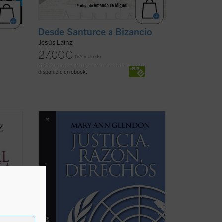
Desde Santurce a Bizancio
Jesús Laínz
27,00
€
IVA incluido
disponible en ebook:
Este libro reúne dos conferencias
on
inéditas pronunciadas por la prestigiosa
empo?
jurista norteamericana Mary Ann
rdad
Glendon. Dos inteligentes perspectivas
mo
sobre asuntos de plena actualidad en
o
nuestro tiempo, a la vez que de
ha)
permanente vigencia, como son la ...
(ver
ficha)