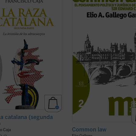
a y última entrega de un libro que
también y, al mismo tiempo, orden
de indagar el verdadero núcleo de
político. La Monarquía o el Parlam
trina política del catalanismo a
son tan pertenecientes al
common 
 de sus propios textos. El
como el derecho de propiedad o la
nismo desde un punto de vista
posibilidad de interponer una dem
al debe ser ...
(ver ficha)
Y en el ...
(ver ficha)
za catalana (segunda
)
Common law
o Caja
Elio Gallego