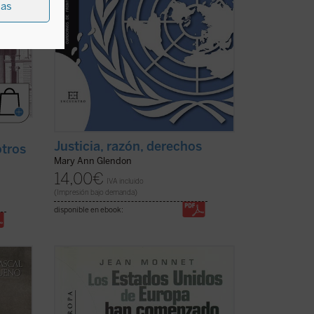
ias
Justicia, razón, derechos
otros
Mary Ann Glendon
14,00
€
IVA incluido
(Impresión bajo demanda)
disponible en ebook:
ensa
Prólogo de Jaime Mayor Oreja.
o este
A 50 años de la entrada en vigor del
Tratado de Roma y a 25 del Tratado de
do
Maastricht, se publica por primera vez