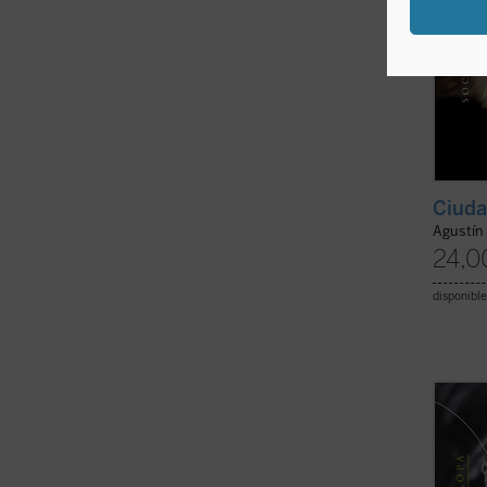
Ciuda
Agustín
24,0
disponible
Prólo
Tras u
de Eur