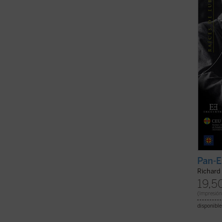
Couden
prime
unida,
Esta ob
Pan-E
Richard
19,5
(Impresión
disponible