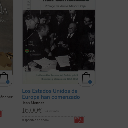
en español esta obra de uno de los
fundadores de la Unión Europea, Jean
ver
Monet.
Los europeos ...
(ver ficha)
Los Estados Unidos de
Europa han comenzado
Sánchez
Jean Monnet
16,00
€
IVA incluido
disponible en ebook: