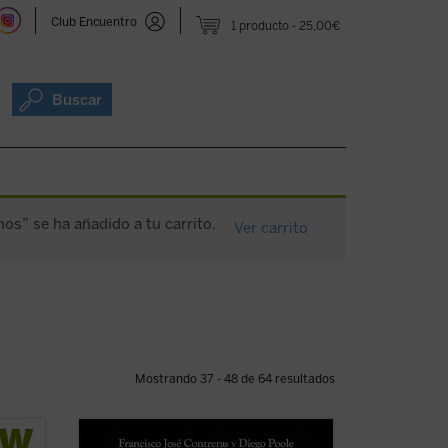
Club Encuentro
1 producto
25,00€
Buscar
inos” se ha añadido a tu carrito.
Ver carrito
Mostrando 37 - 48 de 64 resultados
ero
La tesis central de este libro es que la