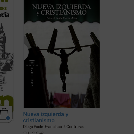
izquierda, habiendo fracasado durante el
ento
siglo XX en su programa clásico (el
law
socialismo), ha sustituido en el XXI la
revolución socio-económica por la moral-
anda.
cultural. Ideas y políticas como la ...
(ver
ficha)
Nueva izquierda y
cristianismo
Diego Poole, Francisco J. Contreras