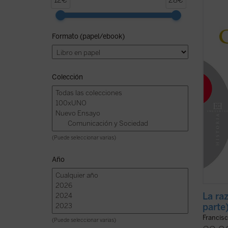
12€
28€
segund
trata 
la doc
Formato (papel/ebook)
partir
catala
doctrin
Colección
(Puede seleccionar varias)
Año
La ra
parte
Francisc
(Puede seleccionar varias)