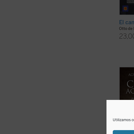
El ca
Otto de
23,0
Uno d
de la 
del pa
en la 
supera
laicist
Utilizamos c