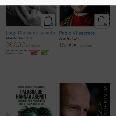
Luigi Giussani: su vida
Pablo VI secreto
Alberto Savorana
Jean Guitton
28,00
€
16,00
€
IVA incluido
IVA incluido
disponible en ebook:
Ilustración de portada: Hervé Alústiza.
Una verdadera "autobiografía" del papa
Wojtyla elaborada a partir de las
Sofía es una universitaria en crisis que se
confidencias personales que él mismo fue
está planteando dejar la carrera de
revelando en los cerca de quince mil textos
Económicas y Derecho a pesar de sus
y discursos que llevo a cabo durante sus
brillantes calificaciones. Tras ver una
27 años de pontificado....
(ver ficha)
película sobre la filósofa y ...
(ver ficha)