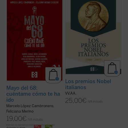
Este libro aborda, a partir de
Desde su creación en 1901, los Premios
conversaciones con relevantes
Nobel, considerados los más prestigiosos
personalidades españolas y europeas
a nivel internacional en el campo del
(protagonistas todas ellas de aquellos
conocimiento, tuvieron un fuerte vínculo
acontecimientos), diferentes aspectos
con Italia, pues fue en San Remo donde
fundamentales de aquel frenético mes de
Alfred Nobel pasó sus últimos años de vida
mayo, tales como la experiencia ...
(ver
y ...
(ver ficha)
ficha)
Los premios Nobel
italianos
Mayo del 68:
cuéntame cómo te ha
VV.AA.
25,00
€
ido
IVA incluido
Marcelo López Cambronero,
Feliciana Merino
19,00
€
IVA incluido
disponible en ebook: