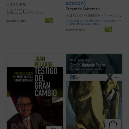
edición)
Lush Gjergji
Fernando Sebastián
18,00
€
IVA incluido
SÓLO DISPONIBLE EN EBOOK
Consultar si este libro está disponible en
disponible en ebook:
impresión bajo demanda
disponible en ebook:
Este libro recoge los recuerdos y
Simón, llamado Pedro
es una recreación
memorias del profesor Juan Velarde a
sencilla, profunda y apasionada de la vida
través de una serie de conversaciones con
de san Pedro desde que conoció a Jesús y,
los profesores Mikel Buesa y Thomas
dejándolo todo, lo siguió, hasta su último
Baumert, en las que, de forma rigurosa
encuentro con él en la orilla del lago. El P.
pero distendida, se repasan los principales
Lepori nos ...
(ver ficha)
episodios de ...
(ver ficha)