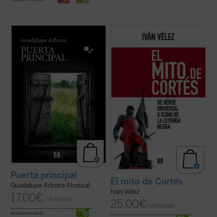
Este cuaderno de notas recoge todo lo que
En
El mito de Cortés
se aborda la figura del
su autora observa, siente y piensa a lo
conquistador español desde las visiones
largo de unos intensos meses que,
que de él se han tenido a lo largo de los
marcados por la enfermedad, le permiten
siglos, empezando por las de sus
tener una mirada transparente sobre sus
contemporáneos y llegando hasta las de
cosas y personas. Es el retrato de una
nuestro presente, al tiempo que se ...
(ver
conciencia ...
(ver ficha)
ficha)
Puerta principal
El mito de Cortés
Guadalupe Arbona Abascal
Iván Vélez
17,00
€
IVA incluido
25,00
€
IVA incluido
disponible en ebook: