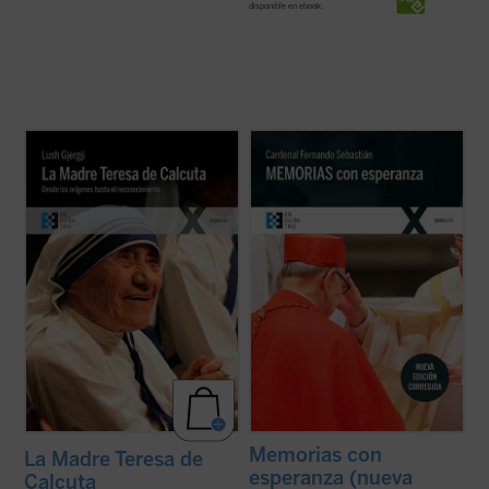
disponible en ebook:
Este libro, escrito por el sacerdote kosovar
«Los que hemos vivido a lo largo de estos
Lush Gjergji cuando la santa todavía estaba
años pasados tenemos la obligación de
en vida, es una de las biografías de
ayudar a los más jóvenes a conocer la
referencia sobre la Madre Teresa de
compleja realidad de nuestra historia en
Calcuta. Partiendo de múltiples testimonios
toda su verdad. En nuestra sociedad hay
directos y de varias conversaciones ...
(ver
demasiadas tensiones, demasiados
ficha)
rechazos, ...
(ver ficha)
Memorias con
La Madre Teresa de
esperanza (nueva
Calcuta