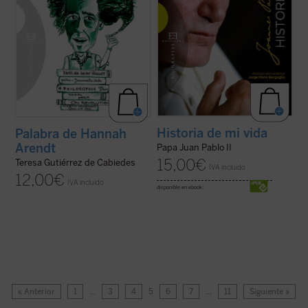
Historia de mi vida
Palabra de Hannah
Arendt
Papa Juan Pablo II
15,00
€
Teresa Gutiérrez de Cabiedes
IVA incluido
12,00
€
IVA incluido
disponible en ebook:
« Anterior
1
…
3
4
5
6
7
…
11
Siguiente »