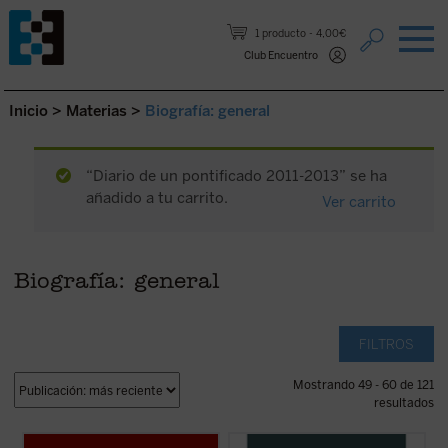
Saltar al contenido.
1 producto
4,00€
Club Encuentro
Inicio
>
Materias
>
Biografía: general
“Diario de un pontificado 2011-2013” se ha
añadido a tu carrito.
Ver carrito
Biografía: general
FILTROS
Mostrando 49 - 60 de 121
resultados