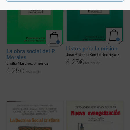
Listos para la misión
La obra social del P.
José Antonio Benito Rodríguez
Morales
4,25
€
IVA incluido
Emilio Martínez Jiménez
4,25
€
IVA incluido
«La Iglesia conoce, gracias al Evangelio, la
Este libro es fruto de la conjunción entre
verdad sobre el hombre. Esta consiste en
experiencia pastoral intensa y reflexión
una antropología que la Iglesia no cesa de
teológica de primera mano en una misma
profundizar y de comunicar. La afirmación
persona.
primordial de esta antropología es que el
En el marco de una visión eclesial de
hombre es imagen de Dios, que es ...
(ver
conjunto, el autor reflexiona sobre la
ficha)
situación espiritual de la ...
(ver ficha)