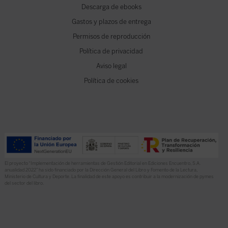
Descarga de ebooks
Gastos y plazos de entrega
Permisos de reproducción
Política de privacidad
Aviso legal
Política de cookies
El proyecto “Implementación de herramientas de Gestión Editorial en Ediciones Encuentro, S.A.
anualidad 2022” ha sido financiado por la Dirección General del Libro y Fomento de la Lectura,
Ministerio de Cultura y Deporte. La finalidad de este apoyo es contribuir a la modernización de pymes
del sector del libro.