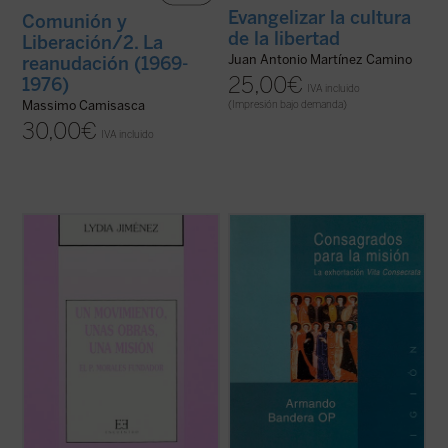
Evangelizar la cultura
Comunión y
de la libertad
Liberación/2. La
Juan Antonio Martínez Camino
reanudación (1969-
25,00
€
1976)
IVA incluido
Massimo Camisasca
(Impresión bajo demanda)
30,00
€
IVA incluido
A finales del 1946 comenzó a gestarse en
Fruto de los trabajos del Sínodo de 1994
Madrid, un Movimiento de almas
dedicado a la vida consagrada, la
abrasadas en el amor de Dios, que ni el
Exhortación Apostólica
Vita consecrata
entendimiento humano había pensado
completa un ciclo, junto a
Chistifideles laici
jamás, ni la voluntad de los hombres se
y
Pastores dabo vobis
, que abarca la
había afanado en crearlo. En efecto, un
totalidad de las vocaciones ...
(ver ficha)
grupo de jóvenes ...
(ver ficha)