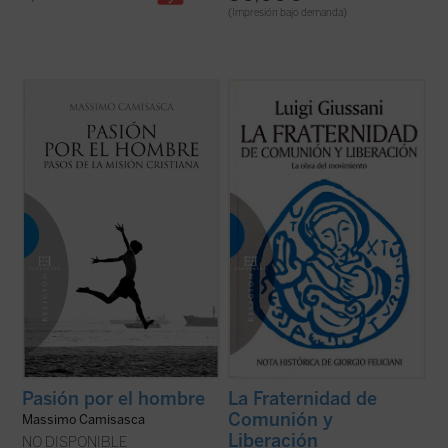
(Impresión bajo demanda)
Los apóstoles tuvieron el valor de ir a la
25 años después de su reconocimiento
India, a África y a otros lugares lejanos
pontificio, la Fraternidad de Comunión y
afrontando infinidad de peligros y
Liberación es una realidad eclesial viva y
dificultades. Pudieron alcanzar realmente
numerosa, presente en todo el mundo. Este
los «extremos confines del mundo» según
libro recoge textos, conversaciones,
la expresión bíblica (cf. Sal 19,5), ...
(ver
cartas y documentos acerca de la imagen,
ficha)
el ...
(ver ficha)
Pasión por el hombre
La Fraternidad de
Comunión y
Massimo Camisasca
Liberación
NO DISPONIBLE