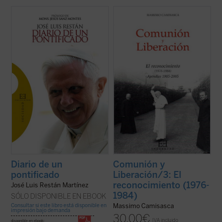
Prólogo de Mons. Jesús Sanz Montes
El tercer volumen de la historia de
Comunión y Liberación narra el itinerario
Leyendo el discurso de Benedicto XVI
del movimiento desde
el giro decisivo
de
dirigido a La Sapienza resulta fácil evocar
mediados de los años 70 hasta el pleno
la figura de Pablo en el Areópago de
reconocimiento por parte de la autoridad
Atenas. Como el apóstol de las gentes, el
de la Iglesia. Son años de grandes ...
(ver
Papa ha aceptado exponerse ante un ...
(ver
ficha)
ficha)
Diario de un
Comunión y
pontificado
Liberación/3: El
reconocimiento (1976-
José Luis Restán Martínez
1984)
SÓLO DISPONIBLE EN EBOOK
Consultar si este libro está disponible en
Massimo Camisasca
impresión bajo demanda
30,00
€
IVA incluido
disponible en ebook: