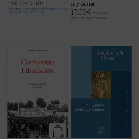
TEMPORALMENTE
Luigi Giussani
Consultar si este libro está disponible en
17,00
€
impresión bajo demanda
IVA incluido
(Impresión bajo demanda)
El presente volumen es el segundo de una
En nuestros días, llamados modernos o
trilogía dedicada a la historia de Comunión
postmodernos, la libertad se ha convertido
y Liberación. Tras la crisis de 1968, el
en el quicio de la cultura. En esta obra
autor pasa revista a los acontecimientos
ofrecemos algunas reflexiones sobre dicha
del renacimiento y de la difusión. En 1969 el
cultura de la libertad y su relación con el
movimiento tomó el nombre de ...
(ver
Evangelio cristiano. Primero, un ...
(ver
ficha)
ficha)