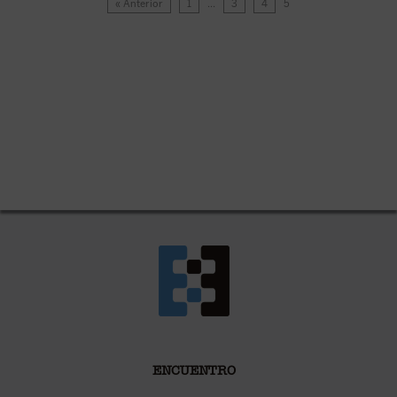
« Anterior
1
…
3
4
5
ENCUENTRO