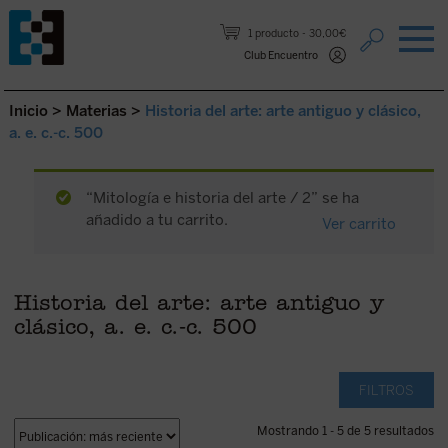
Saltar al contenido.
1 producto
30,00€
Club Encuentro
Inicio
>
Materias
>
Historia del arte: arte antiguo y clásico,
a. e. c.-c. 500
“Mitología e historia del arte / 2” se ha
añadido a tu carrito.
Ver carrito
Historia del arte: arte antiguo y
clásico, a. e. c.-c. 500
FILTROS
Mostrando 1 - 5 de 5 resultados