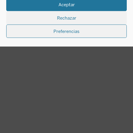
Aceptar
Alejandro Magno y el
Arte
Rechazar
Fernando de Olaguer-Feliú
13,00
€
Preferencias
IVA incluido