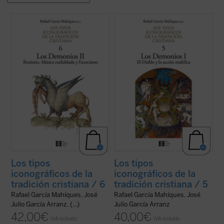
Este volumen se centra específicamente
Este volumen introduce al lector en la
en tres aspectos particulares de la
demonología cristiana y en las
iconografía diabólica: la representación de
características de la representación de lo
los demonios con aspecto animal (el
demoníaco en la visualidad de Occidente,
bestiario del Diablo), en cuanto artífices de
en el análisis de la visualidad de la caída de
la música endiablada (opuesta a la ...
(ver
los ángeles rebeldes, de sus ...
(ver ficha)
ficha)
Los tipos
Los tipos
iconográficos de la
iconográficos de la
tradición cristiana / 6
tradición cristiana / 5
Rafael García Mahíques, José
Rafael García Mahíques, José
Julio García Arranz, (...)
Julio García Arranz
42,00
€
40,00
€
IVA incluido
IVA incluido