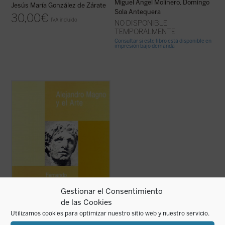
Miguel Ángel Molinero, Domingo
Jesús María González de Zárate
Sola Antequera
30,00
€
IVA incluido
NO DISPONIBLE
TEMPORALMENTE
Consultar si este libro está disponible en
impresión bajo demanda
La figura de Alejandro Magno no sólo
cautivó en la Antigüedad. A lo largo de los
siglos y hasta nuestros días ha sido y es un
personaje fuente de admiración y
controversia a partes iguales.
Pese a lo mucho publicado sobre él, hay ...
(ver ficha)
Gestionar el Consentimiento
de las Cookies
Utilizamos cookies para optimizar nuestro sitio web y nuestro servicio.