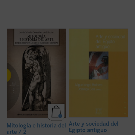
Segundo volumen, dedicado por completo a
El arte egipcio no buscaba sólo la belleza,
los dioses Olímpicos, de esta obra de gran
aunque ésta estuviera presente y sus
importancia para el estudio de las fuentes
creadores fueran, indudablemente,
clásicas de nuestra cultura, escrita por uno
sensibles a su realización. La elección de
de nuestros mayores expertos en
unos materiales, unas formas o unos
mitología y emblemática.
temas determinados, se realizaba en
La obra, ...
(ver ficha)
función de una ...
(ver ficha)
Arte y sociedad del
Mitología e historia del
Egipto antiguo
arte / 2