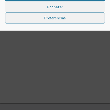
Rosario Anguita Herrador
Rechazar
26,00
€
IVA incluido
(Impresión bajo demanda)
Preferencias
disponible en ebook: