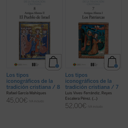
cristiana» es el segundo de los seis de la
cristiana» es el primero de los seis de la
mencionada colección que estará dedicado
mencionada colección que estará dedicado
al Antiguo Testamento en el arte cristiano.
al Antiguo Testamento en el arte cristiano.
Conforma el conjunto de tipos ...
(ver ficha)
Este primer volumen, dedicado ...
(ver
ficha)
Los tipos
Los tipos
iconográficos de la
iconográficos de la
tradición cristiana / 8
tradición cristiana / 7
Rafael García Mahíques
Luis Vives-Ferrándiz, Reyes
Escalera Pérez, (...)
45,00
€
IVA incluido
52,00
€
IVA incluido