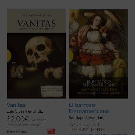
Este libro aborda el estudio de las
«Libro fascinante que nos lleva a un mundo
imágenes de
vanitas
en el barroco hispano
desconocido: el mundo del pensamiento y
desde una perspectiva culturalista. La
los sentimientos, explicados plásticamente
vanitas
es como un puzzle cuyas piezas
mediante signos que se organizan a través
provienen de otros ámbitos temáticos
de la emblemática, el jeroglífico y la
próximos: la idea de la brevedad de la ...
alegoría. [...] Nadie que quiera ...
(ver ficha)
(ver ficha)
Vanitas
El barroco
iberoamericano
Luis Vives-Ferrándiz
32,00
€
Santiago Sebastián
IVA incluido
NO DISPONIBLE
(Impresión bajo demanda)
TEMPORALMENTE
disponible en ebook: