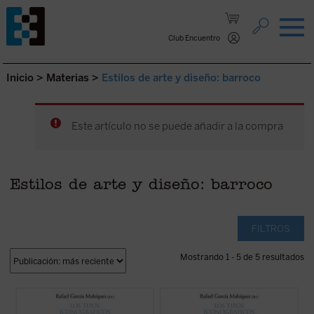
Saltar al contenido.
Club Encuentro
Inicio
>
Materias
>
Estilos de arte y diseño: barroco
Este artículo no se puede añadir a la compra
Estilos de arte y diseño: barroco
FILTROS
Mostrando 1 - 5 de 5 resultados
Este octavo volumen de la colección «Los
Este séptimo volumen de la colección «Los
tipos iconográficos de la tradición
tipos iconográficos de la tradición