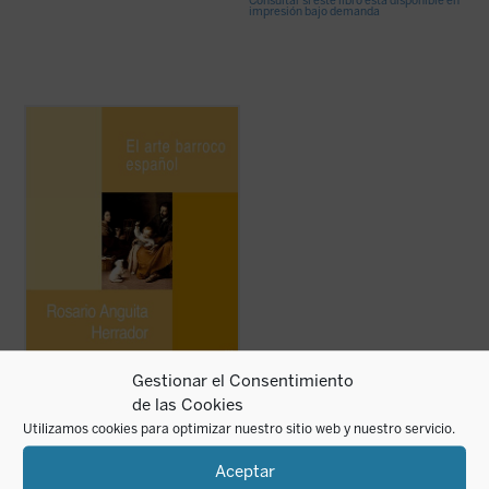
Consultar si este libro está disponible en
impresión bajo demanda
El término
barroco
alude tradicionalmente
a un arte asimétrico, atectónico, irregular, a
veces desorbitado y, por lo tanto, no muy
estético, idea surgida en el momento en
que la mentalidad ilustrada del llamado
Siglo de las Luces
...
(ver ficha)
Gestionar el Consentimiento
de las Cookies
Utilizamos cookies para optimizar nuestro sitio web y nuestro servicio.
El arte barroco
Aceptar
español