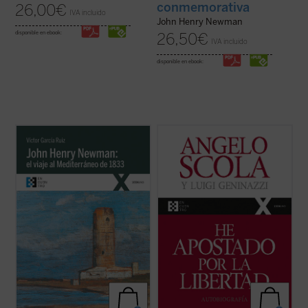
conmemorativa
26,00
€
IVA incluido
John Henry Newman
disponible en ebook:
26,50
€
IVA incluido
disponible en ebook:
Partiendo de las cartas que John Henry
En esta amplia conversación con el
Newman escribió a su familia y amigos
periodista Luigi Geninazzi el cardenal
previamente y durante su viaje por el
Angelo Scola aborda, junto con los
Mediterráneo de 1833, el autor del libro
aspectos centrales de su itinerario vital, la
traza los orígenes, el desarrollo y las
trayectoria y situación de la Iglesia y la
consecuencias de la verdadera odisea
sociedad europea en el último medio siglo.
interior ...
(ver ficha)
...
(ver ficha)