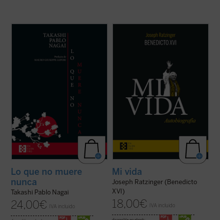
Lo que no muere nunca
es la autobiografía
Al hilo de su historia personal, Ratzinger
de Takashi Nagai, en la que el autor recorre
repasa los problemas de la Iglesia
su vida, desde la infancia hasta el día de la
contemporánea, dando una visión plena de
explosión de la bomba atómica, captando
lucidez y abriendo su corazón al lector. La
los numerosos acontecimientos que se
incorporación de un texto a cargo de
desarrollan como la ...
(ver ficha)
Giuliano Vigini que reconstruye los años ...
(ver ficha)
Lo que no muere
Mi vida
nunca
Joseph Ratzinger (Benedicto
XVI)
Takashi Pablo Nagai
18,00
€
24,00
€
IVA incluido
IVA incluido
disponible en ebook: