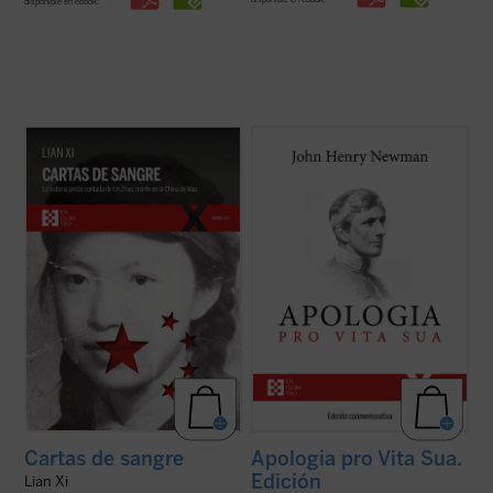
disponible en ebook:
Cartas de sangre
relata la historia de Lin
Considerada una obra cumbre de la
Zhao, una poeta y periodista china
literatura autobiográfica universal, supuso
arrestada por el régimen de Mao en 1960 y
para su autor la anhelada oportunidad de
ejecutada en la cúspide de la Revolución
defenderse frente a la incomprensión y el
Cultural. Sola entre las víctimas de la
rechazo que había causado en Inglaterra
dictadura maoísta, mantuvo una ...
(ver
su conversión al catolicismo. La presente ...
ficha)
(ver ficha)
Cartas de sangre
Apologia pro Vita Sua.
Edición
Lian Xi