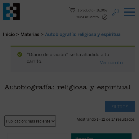
Saltar al contenido.
1 producto
16,00€
Club Encuentro
Inicio
>
Materias
>
Autobiografía: religiosa y espiritual
“Diario de oración” se ha añadido a tu
carrito.
Ver carrito
Autobiografía: religiosa y espiritual
FILTROS
Mostrando 1 - 12 de 17 resultados
Reflexiones desde Nyokodō
reúne una
«Es algo extraño hablar de 'mi historia'