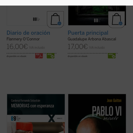
Puerta principal
Diario de oración
Guadalupe Arbona Abascal
Flannery O'Connor
17,00
€
16,00
€
IVA incluido
IVA incluido
disponible en ebook:
disponible en ebook:
«Los que hemos vivido a lo largo de estos
El presente libro, publicado originalmente
años pasados tenemos la obligación de
un año después de la muerte de Pablo VI,
ayudar a los más jóvenes a conocer la
recoge las notas tomadas por Jean Guitton
compleja realidad de nuestra historia en
a lo largo de veintisiete años (1950-1977)
toda su verdad. En nuestra sociedad hay
de encuentros con Montini, de quien fue
demasiadas tensiones, demasiados
amigo, y quien le confió sus ...
(ver ficha)
rechazos, ...
(ver ficha)