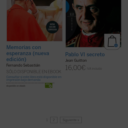
Memorias con
esperanza (nueva
Pablo VI secreto
edición)
Jean Guitton
Fernando Sebastián
16,00
€
IVA incluido
SÓLO DISPONIBLE EN EBOOK
Consultar si este libro está disponible en
impresión bajo demanda
disponible en ebook:
1
2
Siguiente »