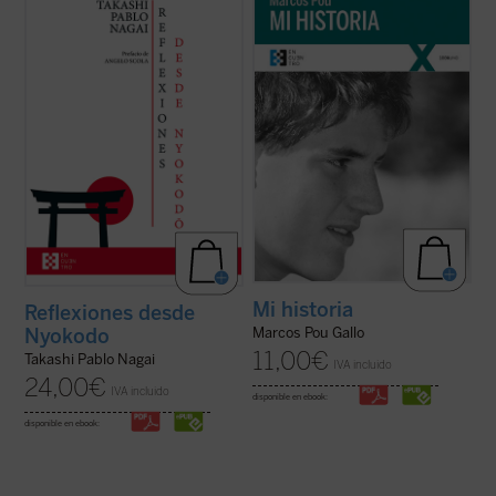
serie de escritos breves, meditaciones y
puesto que lo único interesante en ella, lo
cartas suyas que conforman una obra
único que la salva de ser una historia
valiosísima para seguir, a través de una
aburrida y plana es lo que Cristo ha hecho
intimidad familiar con él, los pasos de
en mi vida. Por lo tanto, es más bien la
Takashi hacia el encuentro final con ...
(ver
historia de lo que Cristo ha hecho ...
(ver
ficha)
ficha)
Mi historia
Reflexiones desde
Nyokodo
Marcos Pou Gallo
11,00
€
Takashi Pablo Nagai
IVA incluido
24,00
€
IVA incluido
disponible en ebook:
disponible en ebook: