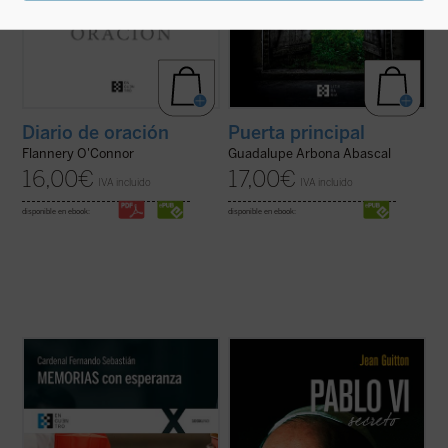
Puerta principal
Diario de oración
Guadalupe Arbona Abascal
Flannery O'Connor
17,00
€
16,00
€
IVA incluido
IVA incluido
disponible en ebook:
disponible en ebook:
«Los que hemos vivido a lo largo de estos
El presente libro, publicado originalmente
años pasados tenemos la obligación de
un año después de la muerte de Pablo VI,
ayudar a los más jóvenes a conocer la
recoge las notas tomadas por Jean Guitton
compleja realidad de nuestra historia en
a lo largo de veintisiete años (1950-1977)
toda su verdad. En nuestra sociedad hay
de encuentros con Montini, de quien fue
demasiadas tensiones, demasiados
amigo, y quien le confió sus ...
(ver ficha)
rechazos, ...
(ver ficha)