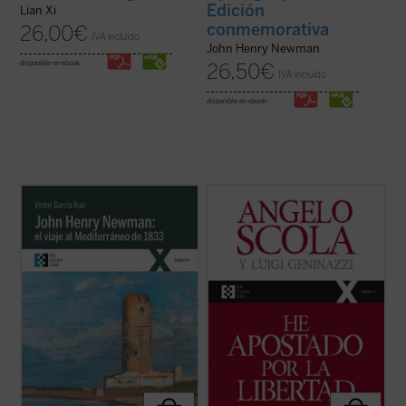
Edición
Lian Xi
conmemorativa
26,00
€
IVA incluido
John Henry Newman
disponible en ebook:
26,50
€
IVA incluido
disponible en ebook:
Partiendo de las cartas que John Henry
En esta amplia conversación con el
Newman escribió a su familia y amigos
periodista Luigi Geninazzi el cardenal
previamente y durante su viaje por el
Angelo Scola aborda, junto con los
Mediterráneo de 1833, el autor del libro
aspectos centrales de su itinerario vital, la
traza los orígenes, el desarrollo y las
trayectoria y situación de la Iglesia y la
consecuencias de la verdadera odisea
sociedad europea en el último medio siglo.
interior ...
(ver ficha)
...
(ver ficha)