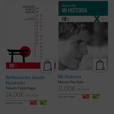
Reflexiones desde Nyokodō
reúne una
«Es algo extraño hablar de 'mi historia'
serie de escritos breves, meditaciones y
puesto que lo único interesante en ella, lo
cartas suyas que conforman una obra
único que la salva de ser una historia
valiosísima para seguir, a través de una
aburrida y plana es lo que Cristo ha hecho
intimidad familiar con él, los pasos de
en mi vida. Por lo tanto, es más bien la
Takashi hacia el encuentro final con ...
(ver
historia de lo que Cristo ha hecho ...
(ver
ficha)
ficha)
Mi historia
Reflexiones desde
Nyokodo
Marcos Pou Gallo
11,00
€
Takashi Pablo Nagai
IVA incluido
24,00
€
IVA incluido
disponible en ebook:
disponible en ebook: