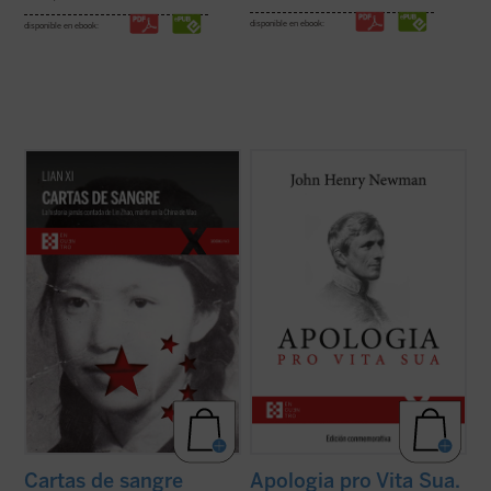
disponible en ebook:
disponible en ebook:
Cartas de sangre
relata la historia de Lin
Considerada una obra cumbre de la
Zhao, una poeta y periodista china
literatura autobiográfica universal, supuso
arrestada por el régimen de Mao en 1960 y
para su autor la anhelada oportunidad de
ejecutada en la cúspide de la Revolución
defenderse frente a la incomprensión y el
Cultural. Sola entre las víctimas de la
rechazo que había causado en Inglaterra
dictadura maoísta, mantuvo una ...
(ver
su conversión al catolicismo. La presente ...
ficha)
(ver ficha)
Cartas de sangre
Apologia pro Vita Sua.