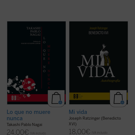
Lo que no muere nunca
es la autobiografía
Al hilo de su historia personal, Ratzinger
de Takashi Nagai, en la que el autor recorre
repasa los problemas de la Iglesia
su vida, desde la infancia hasta el día de la
contemporánea, dando una visión plena de
explosión de la bomba atómica, captando
lucidez y abriendo su corazón al lector. La
los numerosos acontecimientos que se
incorporación de un texto a cargo de
desarrollan como la ...
(ver ficha)
Giuliano Vigini que reconstruye los años ...
(ver ficha)
Lo que no muere
Mi vida
nunca
Joseph Ratzinger (Benedicto
XVI)
Takashi Pablo Nagai
18,00
€
24,00
€
IVA incluido
IVA incluido