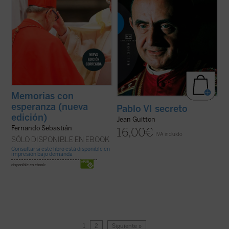
Memorias con
esperanza (nueva
Pablo VI secreto
edición)
Jean Guitton
Fernando Sebastián
16,00
€
IVA incluido
SÓLO DISPONIBLE EN EBOOK
Consultar si este libro está disponible en
impresión bajo demanda
disponible en ebook:
1
2
Siguiente »