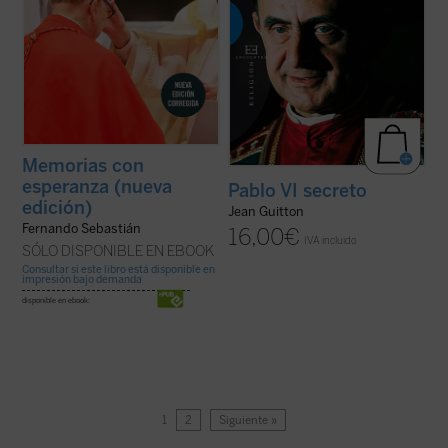
Memorias con
esperanza (nueva
Pablo VI secreto
edición)
Jean Guitton
Fernando Sebastián
16,00
€
IVA incluido
SÓLO DISPONIBLE EN EBOOK
Consultar si este libro está disponible en
impresión bajo demanda
disponible en ebook:
1
2
Siguiente »