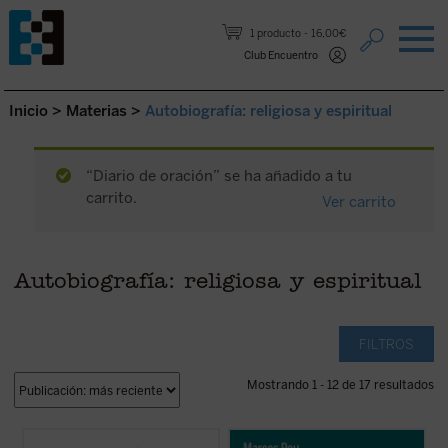
Saltar al contenido.
1 producto
16,00€
Club Encuentro
Inicio
>
Materias
>
Autobiografía: religiosa y espiritual
“Diario de oración” se ha añadido a tu
carrito.
Ver carrito
Autobiografía: religiosa y espiritual
FILTROS
Mostrando 1 - 12 de 17 resultados
Reflexiones desde Nyokodō
reúne una
«Es algo extraño hablar de 'mi historia'