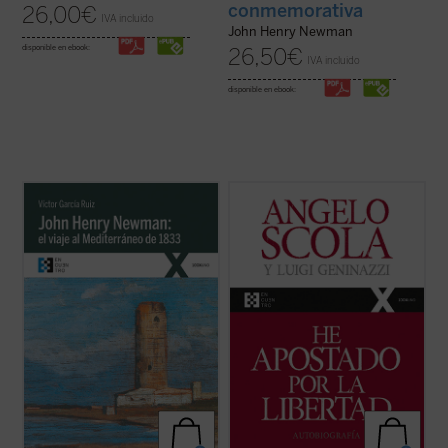
conmemorativa
26,00
€
IVA incluido
John Henry Newman
disponible en ebook:
26,50
€
IVA incluido
disponible en ebook:
Partiendo de las cartas que John Henry
En esta amplia conversación con el
Newman escribió a su familia y amigos
periodista Luigi Geninazzi el cardenal
previamente y durante su viaje por el
Angelo Scola aborda, junto con los
Mediterráneo de 1833, el autor del libro
aspectos centrales de su itinerario vital, la
traza los orígenes, el desarrollo y las
trayectoria y situación de la Iglesia y la
consecuencias de la verdadera odisea
sociedad europea en el último medio siglo.
interior ...
(ver ficha)
...
(ver ficha)