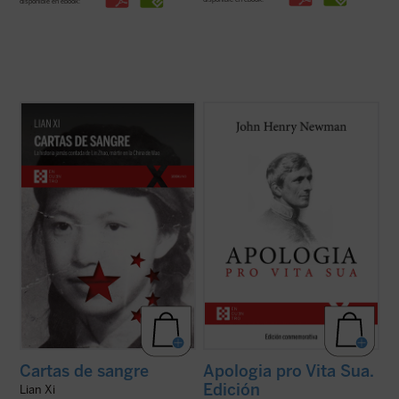
disponible en ebook:
Cartas de sangre
relata la historia de Lin
Considerada una obra cumbre de la
Zhao, una poeta y periodista china
literatura autobiográfica universal, supuso
arrestada por el régimen de Mao en 1960 y
para su autor la anhelada oportunidad de
ejecutada en la cúspide de la Revolución
defenderse frente a la incomprensión y el
Cultural. Sola entre las víctimas de la
rechazo que había causado en Inglaterra
dictadura maoísta, mantuvo una ...
(ver
su conversión al catolicismo. La presente ...
ficha)
(ver ficha)
Cartas de sangre
Apologia pro Vita Sua.
Edición
Lian Xi