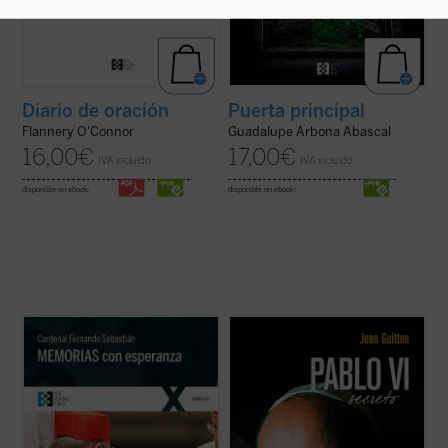
Puerta principal
Diario de oración
Guadalupe Arbona Abascal
Flannery O'Connor
17,00
€
16,00
€
IVA incluido
IVA incluido
disponible en ebook:
disponible en ebook:
«Los que hemos vivido a lo largo de estos
El presente libro, publicado originalmente
años pasados tenemos la obligación de
un año después de la muerte de Pablo VI,
ayudar a los más jóvenes a conocer la
recoge las notas tomadas por Jean Guitton
compleja realidad de nuestra historia en
a lo largo de veintisiete años (1950-1977)
toda su verdad. En nuestra sociedad hay
de encuentros con Montini, de quien fue
demasiadas tensiones, demasiados
amigo, y quien le confió sus ...
(ver ficha)
rechazos, ...
(ver ficha)