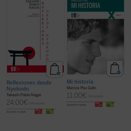
serie de escritos breves, meditaciones y
puesto que lo único interesante en ella, lo
cartas suyas que conforman una obra
único que la salva de ser una historia
valiosísima para seguir, a través de una
aburrida y plana es lo que Cristo ha hecho
intimidad familiar con él, los pasos de
en mi vida. Por lo tanto, es más bien la
Takashi hacia el encuentro final con ...
(ver
historia de lo que Cristo ha hecho ...
(ver
ficha)
ficha)
Mi historia
Reflexiones desde
Nyokodo
Marcos Pou Gallo
11,00
€
Takashi Pablo Nagai
IVA incluido
24,00
€
IVA incluido
disponible en ebook:
disponible en ebook: