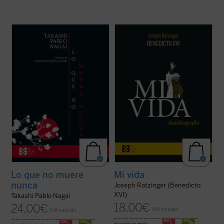
Lo que no muere nunca
es la autobiografía
Al hilo de su historia personal, Ratzinger
de Takashi Nagai, en la que el autor recorre
repasa los problemas de la Iglesia
su vida, desde la infancia hasta el día de la
contemporánea, dando una visión plena de
explosión de la bomba atómica, captando
lucidez y abriendo su corazón al lector. La
los numerosos acontecimientos que se
incorporación de un texto a cargo de
desarrollan como la ...
(ver ficha)
Giuliano Vigini que reconstruye los años ...
(ver ficha)
Lo que no muere
Mi vida
nunca
Joseph Ratzinger (Benedicto
XVI)
Takashi Pablo Nagai
18,00
€
24,00
€
IVA incluido
IVA incluido
disponible en ebook: