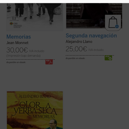
Segunda navegación
Memorias
Alejandro Llano
Jean Monnet
25,00
€
30,00
€
IVA incluido
IVA incluido
(Impresión bajo demanda)
disponible en ebook:
disponible en ebook:
«En un momento de estas páginas recojo
algunas de las últimas palabras que Ludwig
Wittgenstein dirigió a su discípula
predilecta: "Beth, he buscado la verdad".
Ojalá pudiera decir yo lo mismo, aunque
sea en un tono más bajo y con un alcance ...
(ver ficha)