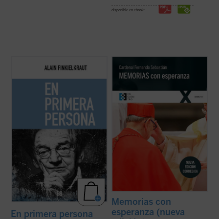
disponible en ebook:
«No he optado, en el momento de rendir
«Los que hemos vivido a lo largo de estos
cuentas, por atrincherarme en la fortaleza
años pasados tenemos la obligación de
inexpugnable de la autobiografía. Pongo las
ayudar a los más jóvenes a conocer la
cartas sobre la mesa, digo desde dónde
compleja realidad de nuestra historia en
hablo (...) Con todo, como escribió
toda su verdad. En nuestra sociedad hay
Kierkegaard, 'pensar es una cosa, existir ...
demasiadas tensiones, demasiados
(ver ficha)
rechazos, ...
(ver ficha)
Memorias con
esperanza (nueva
En primera persona