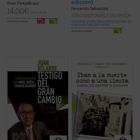
edición)
Alain Finkielkraut
Fernando Sebastián
14,00
€
IVA incluido
SÓLO DISPONIBLE EN EBOOK
Consultar si este libro está disponible en
disponible en ebook:
impresión bajo demanda
disponible en ebook:
Este libro recoge los recuerdos y
«En
Iban a la muerte como a una fiesta
, el
memorias del profesor Juan Velarde a
padre Plácido María Gil Imirizaldu nos
través de una serie de conversaciones con
narra ---como testigo privilegiado que fue---
los profesores Mikel Buesa y Thomas
uno de los episodios más sobrecogedores
Baumert, en las que, de forma rigurosa
de aquella Guerra Civil en la que se
pero distendida, se repasan los principales
desataron todos los demonios: el ...
(ver
episodios de ...
(ver ficha)
ficha)