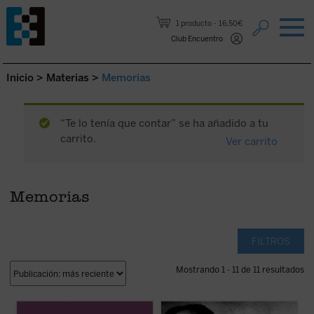
Saltar al contenido.
1 producto
16,50€
Club Encuentro
Inicio
>
Materias
>
Memorias
“Te lo tenía que contar” se ha añadido a tu
carrito.
Ver carrito
Memorias
FILTROS
Mostrando 1 - 11 de 11 resultados
Este volumen incluye
Memoria sobre mis
En esta elocuente y sugerente