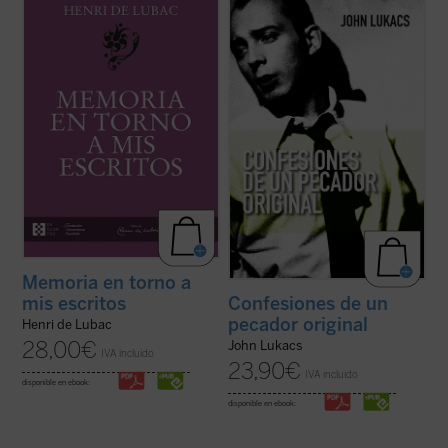
primeros veinte años
y
Memoria en torno a
«autohistoria», John Lukacs, distinguido
mis escritos
. Ambas Memorias nos
historiador y escritor, describe la historia
permiten conocer la vida y la obra de Henri
de sus propias convicciones y creencias.
de Lubac desde su nacimiento en 1896
Un viaje que nos lleva desde la Hungría de
hasta el final de su período militar ...
(ver
los años treinta y la asolada Budapest de ...
ficha)
(ver ficha)
Memoria en torno a
mis escritos
Confesiones de un
pecador original
Henri de Lubac
28,00
€
John Lukacs
IVA incluido
23,90
€
IVA incluido
disponible en ebook:
disponible en ebook: