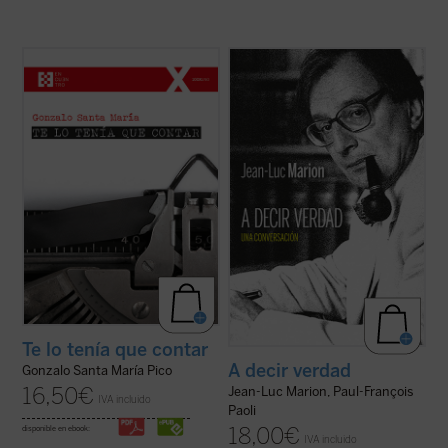
El autor cuenta, con buena pluma y de
¿Hacia dónde va el mundo? ¿Cuál es el
manera casi epistolar, la llegada a su vida
estado de la Iglesia? ¿Qué futuro tiene
de su esposa, sus hijos —entre ellos
Europa? Estas son algunas de las
Santiago, diagnosticado con autismo—, y
preguntas formuladas por el periodista
otros muchos acontecimientos
especializado en el mundo de la cultura
enmarcados en la historia reciente de
Paul-François Paoli a las que Jean-Luc
España ...
(ver ficha)
Marion ...
(ver ficha)
Te lo tenía que contar
A decir verdad
Gonzalo Santa María Pico
16,50
€
Jean-Luc Marion, Paul-François
IVA incluido
Paoli
18,00
€
disponible en ebook:
IVA incluido