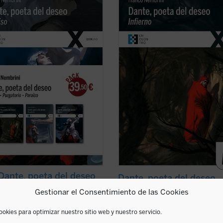
rno
,
Purgatorio
y
Paraíso
) de la
Franco Nembrini dobre la
Divina
ura que hace Franco Nembrini del
Comedia>/i>, centrada en los cant
emprendido por Dante en
La Divina
la parte del
Infierno
, permite descub
ia
, mostrando la relación viva
lector que Dante no es un autor
a experiencia ...
(ver ficha)
reservado a unos pocos elegidos, sin
(ver ficha)
Dante, poeta del deseo
Dante, poeta del deseo.
Nembrini
Infierno
Gestionar el Consentimiento de las Cookies
PONIBLE
Franco Nembrini
15,00
€
ookies para optimizar nuestro sitio web y nuestro servicio.
IVA incluido