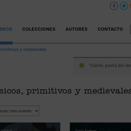
IBROS
COLECCIONES
AUTORES
CONTACTO
 primitivos y medievales
“Dante, poeta del de
ásicos, primitivos y medievale
ack recoge los tres volumenes
Esta primera entrega de la trilogía