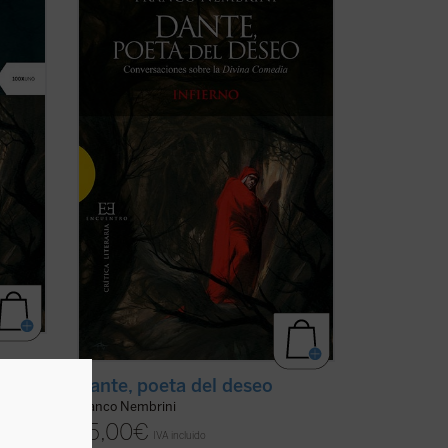
escolares, la
Divina Comedia
remite en
os de
España a un puñado de referencias
rir al
genéricas, tales como el uso del adjetivo
«dantesco» para indicar algo espantoso
o ...
y terrible, sin que se conozca realmente
sus ...
(ver ficha)
Dante, poeta del deseo
Franco Nembrini
15,00
€
IVA incluido