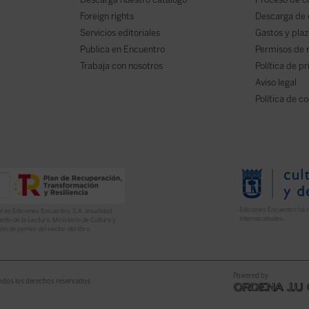
Foreign rights
Descarga de
Servicios editoriales
Gastos y plaz
Publica en Encuentro
Permisos de 
Trabaja con nosotros
Política de p
Aviso legal
Política de c
Ediciones Encuentro ha r
l en Ediciones Encuentro, S.A. anualidad
internacionales.
nto de la Lectura, Ministerio de Cultura y
ón de pymes del sector del libro.
Powered by
odos los derechos reservados.