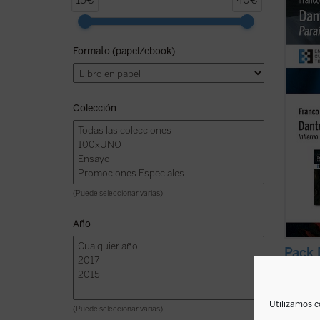
15€
40€
(
Infie
relect
viaje 
Formato (papel/ebook)
Comed
entre l
Colección
(Puede seleccionar varias)
Año
Pack 
Franco 
NO DIS
Utilizamos c
(Puede seleccionar varias)