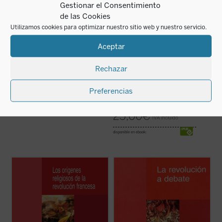
Gestionar el Consentimiento
de las Cookies
Utilizamos cookies para optimizar nuestro sitio web y nuestro servicio.
Aceptar
Los dioses de la
La Guerra de la
Rechazar
Revolución
Independencia: un
conflicto decisivo
Christopher Dawson
Preferencias
(1808-1814)
20,00
€
IVA incluido
José Manuel Cuenca Toribio
25,00
€
IVA incluido
disponible en ebook:
En este nuevo y polémico libro, Dale Van
Este libro recoge seis artículos sobre la
Kley asegura que la Revolución francesa,
Revolución escritos por François Furet
aunque se asocia con el intento de
para la revista
Débat
. Pero también puede
descristianizar al Estado y la ciudadanía
ser leído como una introducción a su
franceses, tuvo, en realidad, orígenes
trabajo de historiador en el que,
religiosos e incluso cristianos, que se
permanentemente atento a las ...
(ver ficha)
fueron ...
(ver ficha)