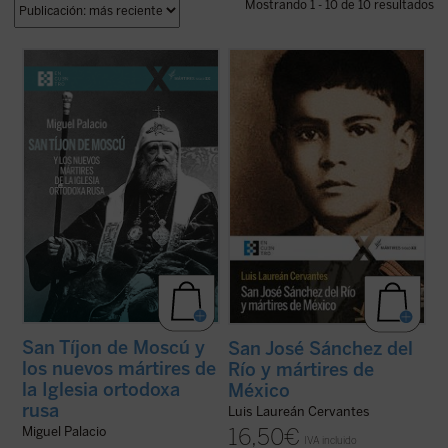
Mostrando 1 - 10 de 10 resultados
Tíjon de Moscú fue elegido patriarca en
¿Qué pasó para que muchos católicos se
1917, en los días de la revolución rusa. Su
alzaran contra el gobierno? ¿Fue legítima la
mandato no duró ni ocho años. Falleció en
guerra de los cristeros? El autor de este
1925, a los sesenta años, casi seguro
libro, natural del pueblo del joven mártir, no
envenenado. En 1989 fue declarado santo,
sólo responde a estas preguntas con
el primero de los nuevos mártires ...
(ver
documentos, sino que logra ...
(ver ficha)
ficha)
San Tíjon de Moscú y
San José Sánchez del
los nuevos mártires de
Río y mártires de
la Iglesia ortodoxa
México
rusa
Luis Laureán Cervantes
16,50
€
Miguel Palacio
IVA incluido