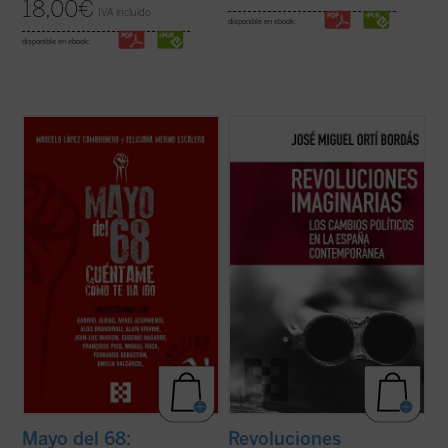
18,00
€
IVA incluido
disponible en ebook:
disponible en ebook:
Este libro aborda, a partir de
Este ensayo evidencia la incapacidad
conversaciones con relevantes
revolucionaria de un país como el nuestro,
personalidades españolas y europeas
inestable políticamente, pero conservador
(protagonistas todas ellas de aquellos
y refractario no solo a la revolución, sino
acontecimientos), diferentes aspectos
incluso a las meras reformas. El autor
fundamentales de aquel frenético mes de
incide en la condición tardígrada del ...
(ver
mayo, tales como la experiencia ...
(ver
ficha)
ficha)
Mayo del 68:
Revoluciones