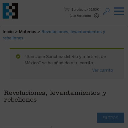
Saltar al contenido.
1 producto
16,50€
Club Encuentro
Inicio
>
Materias
>
Revoluciones, levantamientos y
rebeliones
“San José Sánchez del Río y mártires de
México” se ha añadido a tu carrito.
Ver carrito
Revoluciones, levantamientos y
rebeliones
FILTROS