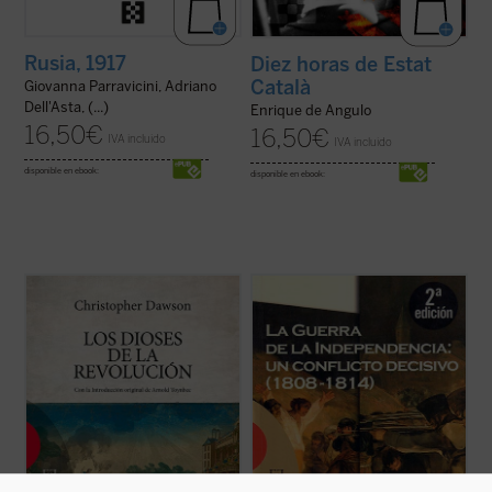
Rusia, 1917
Diez horas de Estat
Català
Giovanna Parravicini, Adriano
Dell'Asta, (...)
Enrique de Angulo
16,50
€
16,50
€
IVA incluido
IVA incluido
disponible en ebook:
disponible en ebook:
Los dioses de la Revolución,
obra póstuma
En vísperas del bicentenario de la Guerra
del historiador inglés Christopher Dawson,
de la Independencia, una de las plumas
es algo más que un libro sobre las
más acreditadas del contemporaneísmo
revoluciones ilustradas, sus causas y sus
español reconstruye, sólida y agudamente,
consecuencias sociales, económicas o
los principales aspectos de aquel decisivo
políticas. La originalidad de su ...
(ver ficha)
conflicto, verdadero pórtico de la ...
(ver
ficha)