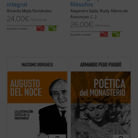
integral
filósofos
Ricardo Mejía Fernández
Alejandro Sada, Rudy Albino de
Assunçao, (...)
24,00
€
IVA incluido
26,00
€
IVA incluido
disponible en ebook:
disponible en ebook:
Este libro pretende recorrer la evolución
Poética del monasterio
reflexiona
del pensamiento filosófico y político de
alrededor de los espacios fundamentales
Augusto Del Noce (1910-1989), pensador
que constituyen el horizonte social y
italiano destacado de la posguerra. Un
antropológico de las tres figuras: el hogar,
camino ideal dominado, en los años 1940-
la escuela y la celda, reivindicando una
1950, por una intención fundamental: la ...
pedagogía humanista fundada en la ...
(ver
(ver ficha)
ficha)