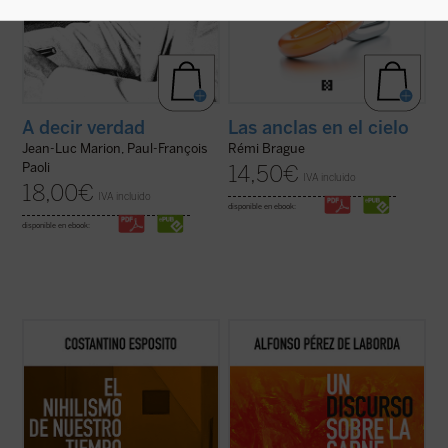
A decir verdad
Las anclas en el cielo
Jean-Luc Marion, Paul-François
Rémi Brague
Paoli
14,50
€
IVA incluido
18,00
€
IVA incluido
disponible en ebook:
disponible en ebook:
El nihilismo se ha convertido en nuestro
Punto omega: punto atractivo de
tiempo en una cuestión abierta. ¿De qué
enamoramiento. Suave suasión carnal de
modo una forma de pensamiento que, en el
amejoramiento. No montonera informe.
pasado, con sus críticas y propuestas,
Punto de encarnación. La realidad se nos
abocaba a una pérdida de valores e ideales,
ofrece en el
vínculo substancial
: el punto se
plantea en estos momentos cuestiones ...
expresa como realidad. Nuestras líneas de
(ver ficha)
...
(ver ficha)