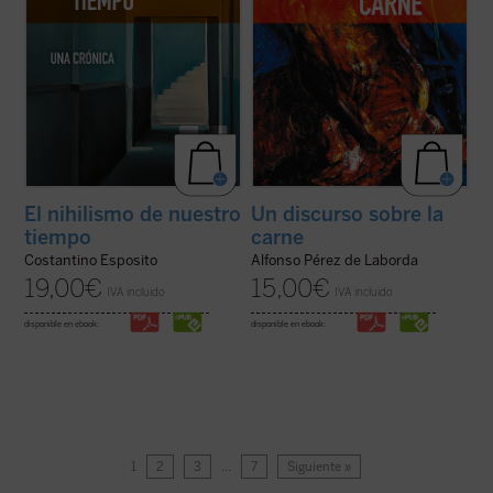
El nihilismo de nuestro
Un discurso sobre la
tiempo
carne
Costantino Esposito
Alfonso Pérez de Laborda
19,00
€
15,00
€
IVA incluido
IVA incluido
disponible en ebook:
disponible en ebook:
1
2
3
…
7
Siguiente »