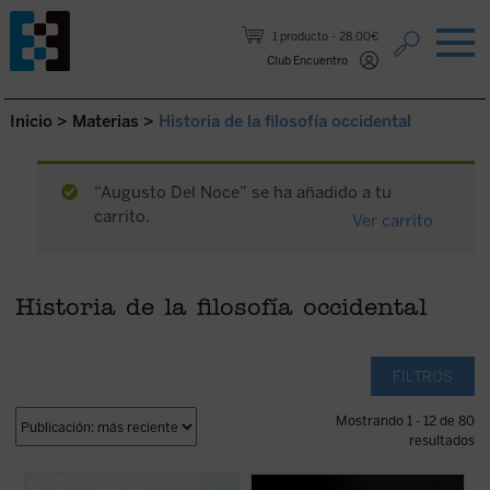
Saltar al contenido.
1 producto
28,00€
Club Encuentro
Inicio
>
Materias
>
Historia de la filosofía occidental
“Augusto Del Noce” se ha añadido a tu
carrito.
Ver carrito
Historia de la filosofía occidental
FILTROS
Mostrando 1 - 12 de 80
resultados