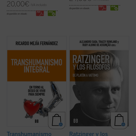
20,00
€
IVA incluido
disponible en ebook:
disponible en ebook:
En esta obra quiero establecer el enlace del
La conversación y el diálogo con filósofos
transhumanismo con la tradición
clásicos y contemporáneos es una de las
humanística de nuestra civilización,
características más sobresalientes en el
ofreciendo nuevos criterios de
pensamiento del papa teólogo. Una
pensamiento y de acción de los desafíos
compilación de los interlocutores más
tecnológicos....
(ver ficha)
relevantes y una visión de conjunto de ...
(ver ficha)
Transhumanismo
Ratzinger y los