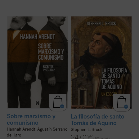
Este libro no solo recupera una faceta
Este libro busca introducir a quienes no son
menos conocida —pero crucial— de una de
expertos al pensamiento de Tomás de
las mentes más incisivas del siglo XX, sino
Aquino, destacando aspectos de su obra
que también ofrece herramientas
que rara vez se mencionan hoy en día y
esenciales para pensar nuestro presente.
ofreciendo una interpretación diferente de
Porque, como muestra Arendt, entender ...
su enseñanza sobre la naturaleza, los ...
(ver ficha)
(ver ficha)
Sobre marxismo y
La filosofía de santo
comunismo
Tomás de Aquino
Hannah Arendt, Agustín Serrano
Stephen L. Brock
de Haro
24,00
€
IVA incluido