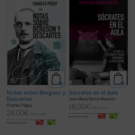
Este libro reúne los dos últimos escritos de
Frente a la tecnificación del aprendizaje y
Charles Péguy antes de su muerte trágica
los eslóganes pedagógicos, este libro
en el frente de la Primera Guerra Mundial:
reivindica el valor del asombro, la palabra y
Nota sobre Henri Bergson y la filosofía
la reflexión como motores genuinos del
bergsoniana
y
Nota conjunta sobre
saber. Una obra inspiradora que devuelve
Descartes y la filosofía ...
(ver ficha)
esperanza y sentido a la docencia: ...
(ver
ficha)
Notas sobre Bergson y
Sócrates en el aula
Descartes
José María Barrio Maestre
18,00
€
Charles Péguy
IVA incluido
24,00
€
IVA incluido
disponible en ebook:
disponible en ebook: