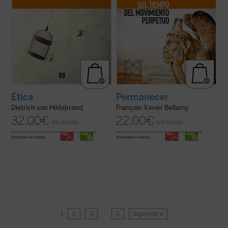
Ética
Permanecer
Dietrich von Hildebrand
François-Xavier Bellamy
32,00
€
22,00
€
IVA incluido
IVA incluido
disponible en ebook:
disponible en ebook:
1
2
3
…
5
Siguiente »