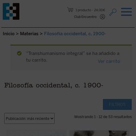
Saltar al contenido.
1 producto
24,00€
Club Encuentro
Inicio
>
Materias
>
Filosofía occidental, c. 1900-
“Transhumanismo integral” se ha añadido a
tu carrito.
Ver carrito
Filosofía occidental, c. 1900-
FILTROS
Mostrando 1 - 12 de 53 resultados
Este libro reúne los dos últimos escritos de
Este libro no solo recupera una faceta