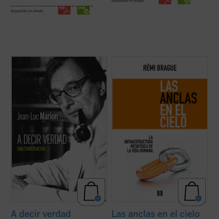
disponible en ebook:
disponible en ebook:
¿Hacia dónde va el mundo? ¿Cuál es el
Lo que el autor nos ofrece aquí, con su
estado de la Iglesia? ¿Qué futuro tiene
combinación característica de erudición e
Europa? Estas son algunas de las
ingenio, no es la narración de una
preguntas formuladas por el periodista
decadencia ni el lamento nostálgico
especializado en el mundo de la cultura
respecto del mundo del pensamiento de
Paul-François Paoli a las que Jean-Luc
una época ya pasada, sino un resumen
Marion ...
(ver ficha)
comprensivo ...
(ver ficha)
A decir verdad
Las anclas en el cielo