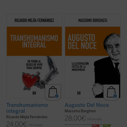
En esta obra quiero establecer el enlace del
Este libro pretende recorrer la evolución
transhumanismo con la tradición
del pensamiento filosófico y político de
humanística de nuestra civilización,
Augusto Del Noce (1910-1989), pensador
ofreciendo nuevos criterios de
italiano destacado de la posguerra. Un
pensamiento y de acción de los desafíos
camino ideal dominado, en los años 1940-
tecnológicos....
(ver ficha)
1950, por una intención fundamental: la ...
(ver ficha)
Transhumanismo
Augusto Del Noce
integral
Massimo Borghesi
28,00
€
Ricardo Mejía Fernández
IVA incluido
24,00
€
IVA incluido