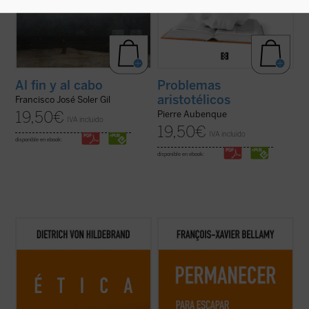
Al fin y al cabo
Problemas
aristotélicos
Francisco José Soler Gil
19,50
€
Pierre Aubenque
IVA incluido
19,50
€
IVA incluido
disponible en ebook:
disponible en ebook:
Este libro es ya un clásico de la filosofía
Bellamy nos presenta un elogio de la
moral contemporánea. Grandioso en la
permanencia exponiendo las
profundidad de sus tesis, deslumbrante en
consecuencias de dejarse arrastrar por
su claridad, abundante en ejemplos, ofrece,
una sociedad acelerada. Mientras recorre
a partir de los datos de la experiencia
con agilidad la historia que nos ha llevado
cotidiana, una descripción global de ...
(ver
hasta aquí, el autor nos anima a
ficha)
detenernos, a disfrutar ...
(ver ficha)