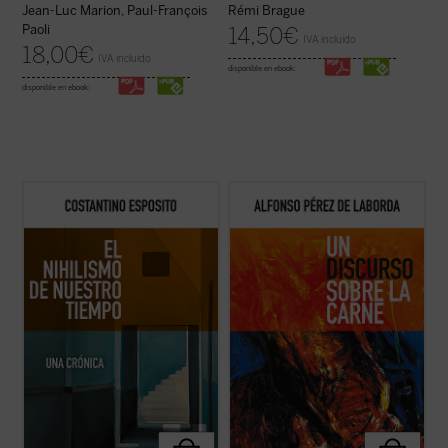
Jean-Luc Marion, Paul-François
Rémi Brague
Paoli
14,50
€
IVA incluido
18,00
€
IVA incluido
disponible en ebook:
disponible en ebook:
El nihilismo se ha convertido en nuestro
Punto omega: punto atractivo de
tiempo en una cuestión abierta. ¿De qué
enamoramiento. Suave suasión carnal de
modo una forma de pensamiento que, en el
amejoramiento. No montonera informe.
pasado, con sus críticas y propuestas,
Punto de encarnación. La realidad se nos
abocaba a una pérdida de valores e ideales,
ofrece en el
vínculo substancial
: el punto se
plantea en estos momentos cuestiones ...
expresa como realidad. Nuestras líneas de
(ver ficha)
...
(ver ficha)