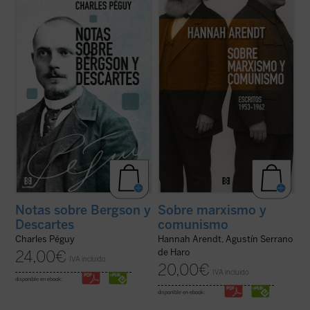
Charles Péguy antes de su muerte trágica
menos conocida —pero crucial— de una de
en el frente de la Primera Guerra Mundial:
las mentes más incisivas del siglo XX, sino
Nota sobre Henri Bergson y la filosofía
que también ofrece herramientas
bergsoniana
y
Nota conjunta sobre
esenciales para pensar nuestro presente.
Descartes y la filosofía ...
(ver ficha)
Porque, como muestra Arendt, entender ...
(ver ficha)
Notas sobre Bergson y
Sobre marxismo y
Descartes
comunismo
Charles Péguy
Hannah Arendt, Agustín Serrano
de Haro
24,00
€
IVA incluido
20,00
€
IVA incluido
disponible en ebook:
disponible en ebook: