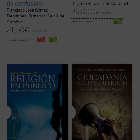
de confusión
Olegario González de Cardedal
25,00
€
Francisco José Gómez
IVA incluido
Fernández, Fernando García de
Cortázar
disponible en ebook:
21,50
€
IVA incluido
disponible en ebook:
Este libro entra de lleno en la cuestión de la
Uno de los problemas más importantes de
presencia pública de la religión estudiando
la ética democrática es la clarificación del
una tradición ---la liberal---, que ha sido
papel que desempeñan las religiones en la
determinante en los últimos siglos del
esfera pública. Con la pretensión de
pensamiento occidental. Es una corriente
superar posiciones confesionalistas o
que, si entre los siglos XVII ...
(ver ficha)
laicistas, la filosofía moral y ...
(ver ficha)