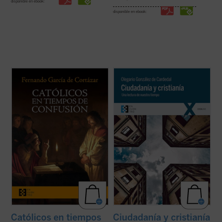
disponible en ebook:
disponible en ebook:
Católicos en tiempos de confusión
es un
Olegario González de Cardedal, premio
manifiesto a favor de que el humanismo de
Joseph Ratzinger 2011, reflexiona aquí
tradición cristiana vuelva a ser la
sobre las actuales relaciones entre
referencia que nos defina, de tal forma que
Humanidad, ciudadanía y cristianía,
nuestros valores, los propios de la
entendiendo esta última como la
civilización occidental, recuperen su ...
(ver
configuración personal de un hombre por
ficha)
las realidades ...
(ver ficha)
Católicos en tiempos
Ciudadanía y cristianía