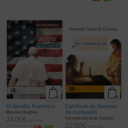
Borghesi analiza el drama interno que hoy
En esta hora grave de España,
Católicos en
desgarra a la Iglesia —que transita entre el
tiempos de confusión
, el nuevo libro de
neoconservadurismo y el «hospital de
Fernando García de Cortázar, es un
campaña»—, sus orígenes y sus
manifiesto a favor de que el humanismo de
protagonistas, y el riesgo de que pueda
tradición cristiana vuelva a ser la
conducir a un «cisma» ...
(ver ficha)
referencia que nos defina, de tal ...
(ver
ficha)
El desafío Francisco
Católicos en tiempos
de confusión
Massimo Borghesi
24,00
€
Fernando García de Cortázar
IVA incluido
22,50
€
IVA incluido