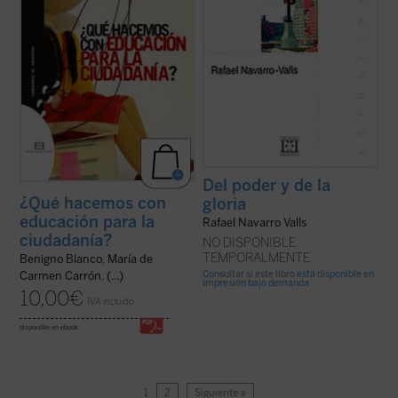
Del poder y de la
¿Qué hacemos con
gloria
educación para la
Rafael Navarro Valls
ciudadanía?
NO DISPONIBLE
TEMPORALMENTE
Benigno Blanco, María de
Consultar si este libro está disponible en
Carmen Carrón, (...)
impresión bajo demanda
10,00
€
IVA incluido
disponible en ebook:
1
2
Siguiente »