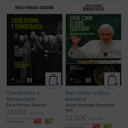
Catolicismo y democracia
recorre la
El propósito de este libro no es otro que
evolución del pensamiento político católico
hacer pensar
, tomando en serio lo que
desde la Revolución francesa hasta hoy.
aporta el anuncio cristiano y su riquísima
Émile Perreau-Saussine analiza cómo la
tradición intelectual. Reúne textos de
Iglesia respondió a la democracia liberal,
Joseph Ratzinger/Benedicto XVI en torno a
un sistema para el que no ...
(ver ficha)
un hilo conductor: su gran ...
(ver ficha)
Catolicismo y
Vivir como si Dios
democracia
existiera
Émile Perreau-Saussine
Joseph Ratzinger (Benedicto
XVI)
24,00
€
IVA incluido
22,50
€
IVA incluido
disponible en ebook:
disponible en ebook: