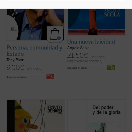
Una nueva laicidad
Persona, comunidad y
Angelo Scola
Estado
21,50
€
IVA incluido
Tony Blair
(Impresión bajo demanda)
9,00
€
IVA incluido
disponible en ebook:
disponible en ebook:
Ningún tema está suscitando tanta
El conjunto de ensayos que se recogen en
polémica como el debate en torno a la
este libro, cuyo título es un préstamo
nueva asignatura
Educación para la
intencionado de la novela más conocida de
ciudadanía
. El presente libro aborda desde
Graham Greene,
Del poder y de la gloria
,
una pluralidad de perspectivas una
por una parte, analiza algunos
cuestión en la que cristalizan las
acontecimientos cuyos protagonistas han
posiciones sobre ...
(ver ficha)
hecho ...
(ver ficha)