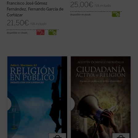
25,00
€
Francisco José Gómez
IVA incluido
Fernández, Fernando García de
Cortázar
disponible en ebook:
21,50
€
IVA incluido
disponible en ebook:
Este libro entra de lleno en la cuestión de la
Uno de los problemas más importantes de
presencia pública de la religión estudiando
la ética democrática es la clarificación del
una tradición ---la liberal---, que ha sido
papel que desempeñan las religiones en la
determinante en los últimos siglos del
esfera pública. Con la pretensión de
pensamiento occidental. Es una corriente
superar posiciones confesionalistas o
que, si entre los siglos XVII ...
(ver ficha)
laicistas, la filosofía moral y ...
(ver ficha)