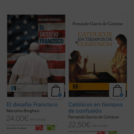
Borghesi analiza el drama interno que hoy
En esta hora grave de España,
Católicos en
desgarra a la Iglesia —que transita entre el
tiempos de confusión
, el nuevo libro de
neoconservadurismo y el «hospital de
Fernando García de Cortázar, es un
campaña»—, sus orígenes y sus
manifiesto a favor de que el humanismo de
protagonistas, y el riesgo de que pueda
tradición cristiana vuelva a ser la
conducir a un «cisma» ...
(ver ficha)
referencia que nos defina, de tal ...
(ver
ficha)
El desafío Francisco
Católicos en tiempos
de confusión
Massimo Borghesi
24,00
€
Fernando García de Cortázar
IVA incluido
22,50
€
IVA incluido
disponible en ebook: