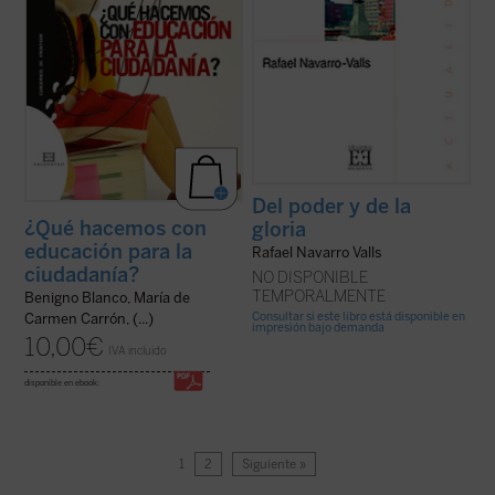
Del poder y de la
¿Qué hacemos con
gloria
educación para la
Rafael Navarro Valls
ciudadanía?
NO DISPONIBLE
TEMPORALMENTE
Benigno Blanco, María de
Consultar si este libro está disponible en
Carmen Carrón, (...)
impresión bajo demanda
10,00
€
IVA incluido
disponible en ebook:
1
2
Siguiente »