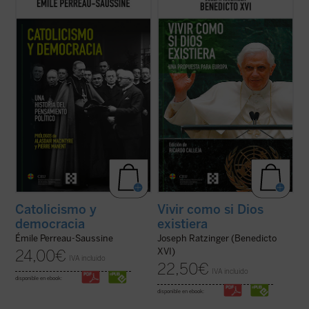
evolución del pensamiento político católico
hacer pensar
, tomando en serio lo que
desde la Revolución francesa hasta hoy.
aporta el anuncio cristiano y su riquísima
Émile Perreau-Saussine analiza cómo la
tradición intelectual. Reúne textos de
Iglesia respondió a la democracia liberal,
Joseph Ratzinger/Benedicto XVI en torno a
un sistema para el que no ...
(ver ficha)
un hilo conductor: su gran ...
(ver ficha)
Catolicismo y
Vivir como si Dios
democracia
existiera
Émile Perreau-Saussine
Joseph Ratzinger (Benedicto
XVI)
24,00
€
IVA incluido
22,50
€
IVA incluido
disponible en ebook:
disponible en ebook: