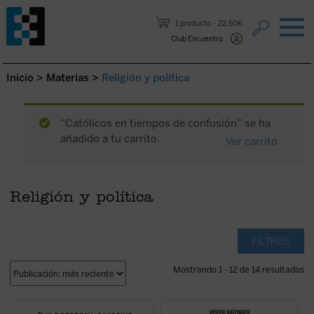
Saltar al contenido.
1 producto
22,50€
Club Encuentro
Inicio
>
Materias
>
Religión y política
“Católicos en tiempos de confusión” se ha
añadido a tu carrito.
Ver carrito
Religión y política
FILTROS
Mostrando 1 - 12 de 14 resultados
Catolicismo y democracia
recorre la
El propósito de este libro no es otro que