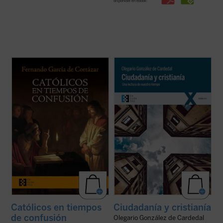
disponible en ebook:
Católicos en tiempos de confusión
es un
Olegario González de Cardedal, premio
manifiesto a favor de que el humanismo de
Joseph Ratzinger 2011, reflexiona aquí
tradición cristiana vuelva a ser la
sobre las actuales relaciones entre
referencia que nos defina, de tal forma que
Humanidad, ciudadanía y cristianía,
nuestros valores, los propios de la
entendiendo esta última como la
civilización occidental, recuperen su ...
(ver
configuración personal de un hombre por
ficha)
las realidades ...
(ver ficha)
Católicos en tiempos
Ciudadanía y cristianía
de confusión
Olegario González de Cardedal