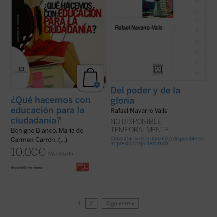
Del poder y de la
¿Qué hacemos con
gloria
educación para la
Rafael Navarro Valls
ciudadanía?
NO DISPONIBLE
TEMPORALMENTE
Benigno Blanco, María de
Consultar si este libro está disponible en
Carmen Carrón, (...)
impresión bajo demanda
10,00
€
IVA incluido
disponible en ebook:
1
2
Siguiente »