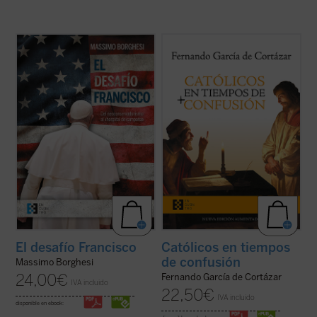
Borghesi analiza el drama interno que hoy
En esta hora grave de España,
Católicos en
desgarra a la Iglesia —que transita entre el
tiempos de confusión
, el nuevo libro de
neoconservadurismo y el «hospital de
Fernando García de Cortázar, es un
campaña»—, sus orígenes y sus
manifiesto a favor de que el humanismo de
protagonistas, y el riesgo de que pueda
tradición cristiana vuelva a ser la
conducir a un «cisma» ...
(ver ficha)
referencia que nos defina, de tal ...
(ver
ficha)
El desafío Francisco
Católicos en tiempos
de confusión
Massimo Borghesi
24,00
€
Fernando García de Cortázar
IVA incluido
22,50
€
IVA incluido
disponible en ebook: