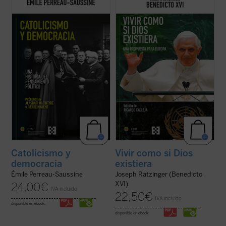
evolución del pensamiento político católico
hacer pensar
, tomando en serio lo que
desde la Revolución francesa hasta hoy.
aporta el anuncio cristiano y su riquísima
Émile Perreau-Saussine analiza cómo la
tradición intelectual. Reúne textos de
Iglesia respondió a la democracia liberal,
Joseph Ratzinger/Benedicto XVI en torno a
un sistema para el que no ...
(ver ficha)
un hilo conductor: su gran ...
(ver ficha)
Catolicismo y
Vivir como si Dios
democracia
existiera
Émile Perreau-Saussine
Joseph Ratzinger (Benedicto
XVI)
24,00
€
IVA incluido
22,50
€
IVA incluido
disponible en ebook:
disponible en ebook: