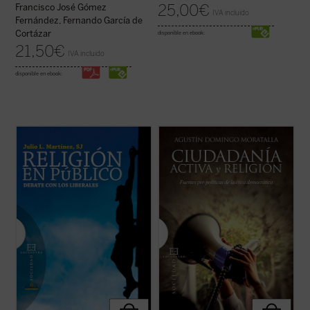
25,00
€
Francisco José Gómez
IVA incluido
Fernández, Fernando García de
Cortázar
disponible en ebook:
21,50
€
IVA incluido
disponible en ebook:
Este libro entra de lleno en la cuestión de la
Uno de los problemas más importantes de
presencia pública de la religión estudiando
la ética democrática es la clarificación del
una tradición ---la liberal---, que ha sido
papel que desempeñan las religiones en la
determinante en los últimos siglos del
esfera pública. Con la pretensión de
pensamiento occidental. Es una corriente
superar posiciones confesionalistas o
que, si entre los siglos XVII ...
(ver ficha)
laicistas, la filosofía moral y ...
(ver ficha)