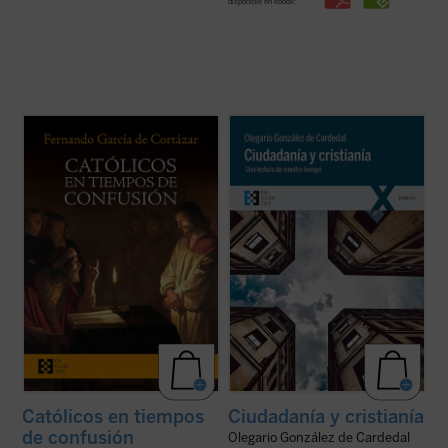
disponible en ebook:
Católicos en tiempos de confusión
es un
Olegario González de Cardedal, premio
manifiesto a favor de que el humanismo de
Joseph Ratzinger 2011, reflexiona aquí
tradición cristiana vuelva a ser la
sobre las actuales relaciones entre
referencia que nos defina, de tal forma que
Humanidad, ciudadanía y cristianía,
nuestros valores, los propios de la
entendiendo esta última como la
civilización occidental, recuperen su ...
(ver
configuración personal de un hombre por
ficha)
las realidades ...
(ver ficha)
Católicos en tiempos
Ciudadanía y cristianía
de confusión
Olegario González de Cardedal