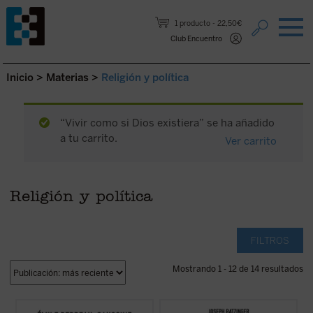
Saltar al contenido.
1 producto
22,50€
Club Encuentro
Inicio
>
Materias
>
Religión y política
“Vivir como si Dios existiera” se ha añadido
a tu carrito.
Ver carrito
Religión y política
FILTROS
Mostrando 1 - 12 de 14 resultados
Catolicismo y democracia
recorre la
El propósito de este libro no es otro que