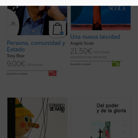
Una nueva laicidad
Persona, comunidad y
Angelo Scola
Estado
21,50
€
IVA incluido
Tony Blair
(Impresión bajo demanda)
9,00
€
IVA incluido
disponible en ebook:
disponible en ebook:
Ningún tema está suscitando tanta
El conjunto de ensayos que se recogen en
polémica como el debate en torno a la
este libro, cuyo título es un préstamo
nueva asignatura
Educación para la
intencionado de la novela más conocida de
ciudadanía
. El presente libro aborda desde
Graham Greene,
Del poder y de la gloria
,
una pluralidad de perspectivas una
por una parte, analiza algunos
cuestión en la que cristalizan las
acontecimientos cuyos protagonistas han
posiciones sobre ...
(ver ficha)
hecho ...
(ver ficha)