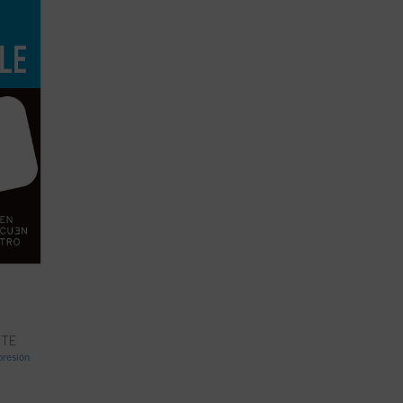
una
cho
NTE
mpresión