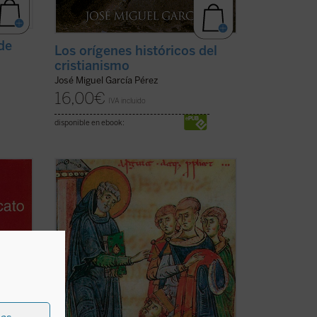
 de
Los orígenes históricos del
cristianismo
José Miguel García Pérez
16,00
€
IVA incluido
disponible en ebook:
 y nos
A medida que transcurren los años y nos
de
vamos haciendo más conscientes de
ampos,
nuestro patrimonio en todos los campos,
e nos
como criestianos y como monjes, se nos
una
hace más sensible la ausencia de una
cho
síntesis ordenada y sencilla del hecho
monástico a ...
(ver ficha)