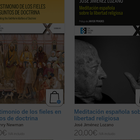
na
es uno de los textos más
de Jiménez Lozano como pequeño
icativos de John Henry Newman en
homenaje a su figura. Tal y como s
pa católica. Publicado en 1859 en
D. Javier Prades, prologuista de es
ista
The Rambler
, aborda una
nueva edición, en la parte final de 
n decisiva en la vida de la ...
(ver
texto este «muta en una especie d
pequeña ...
(ver ficha)
timonio de los fieles en
Meditación española sob
os de doctrina
libertad religiosa
enry Newman
José Jiménez Lozano
0
€
20,00
€
IVA incluido
IVA incluido