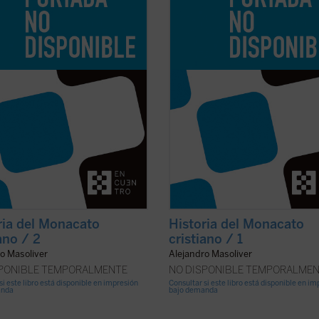
ás sensible la ausencia de una
hace más sensible la ausencia de 
is ordenada y sencilla del hecho
síntesis ordenada y sencilla del he
ico a ...
(ver ficha)
monástico a ...
(ver ficha)
ria del Monacato
Historia del Monacato
ano / 2
cristiano / 1
o Masoliver
Alejandro Masoliver
SPONIBLE TEMPORALMENTE
NO DISPONIBLE TEMPORALME
si este libro está disponible en impresión
Consultar si este libro está disponible en i
anda
bajo demanda