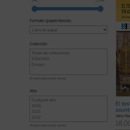
9€
35€
doctri
signif
su eta
Formato (papel/ebook)
la rev
cuestió
ficha)
Colección
(Puede seleccionar varias)
Año
El tes
asunt
John H
18,0
(Puede seleccionar varias)