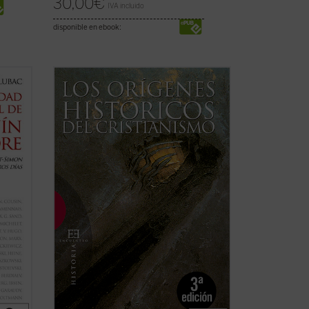
30,00
€
IVA incluido
disponible en ebook:
 Fiore
Una aproximación novedosa a una de las
los
cuestiones más debatidas de la historia
de la humanidad, verdadera piedra de
toque para la razonabilidad actual del
amigo
cristianismo....
(ver ficha)
o de