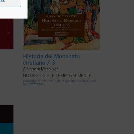
ias
Historia del Monacato
cristiano / 3
Alejandro Masoliver
NO DISPONIBLE TEMPORALMENTE
Consultar si este libro está disponible en impresión
bajo demanda
 y nos
de
ampos,
e nos