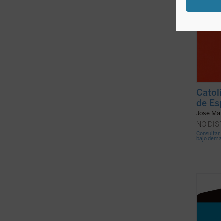
Catol
de Es
José Ma
NO DI
Consultar 
bajo dem
A medi
vamos
nuestr
como c