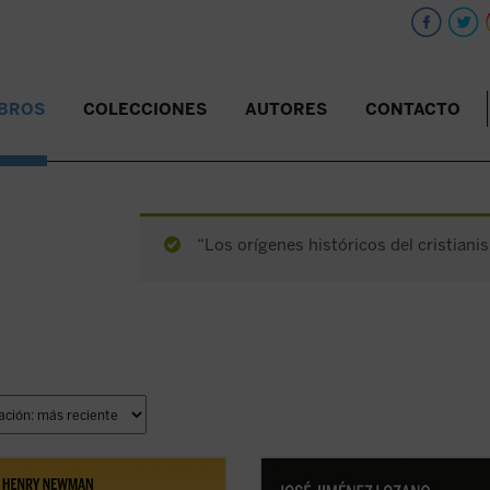
IBROS
COLECCIONES
AUTORES
CONTACTO
“Los orígenes históricos del cristiani
timonio de los fieles en asuntos de
Sirva la reedición de esta primera 