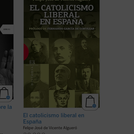
tiende a entender esta historia como un
eñala
enfrentamiento entre liberales,
ta
modernizadores, y católicos,
su
reaccionarios. Esta visión es falsa: desde
e
el catolicismo militante, explícito y
convencido de los autores ...
(ver ficha)
re la
El catolicismo liberal en
España
Felipe-José de Vicente Algueró