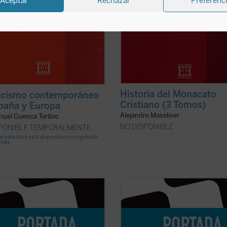
Aceptar
Rechazar
Preferenc
Historia del Monacato
icismo contemporáneo
Cristiano (3 Tomos)
paña y Europa
Alejandro Masoliver
nuel Cuenca Toribio
NO DISPONIBLE
SPONIBLE TEMPORALMENTE
si este libro está disponible en impresión
anda
da que transcurren los años y nos
A medida que transcurren los años
 haciendo más conscientes de
vamos haciendo más conscientes 
o patrimonio en todos los campos,
nuestro patrimonio en todos los c
riestianos y como monjes, se nos
como criestianos y como monjes, s