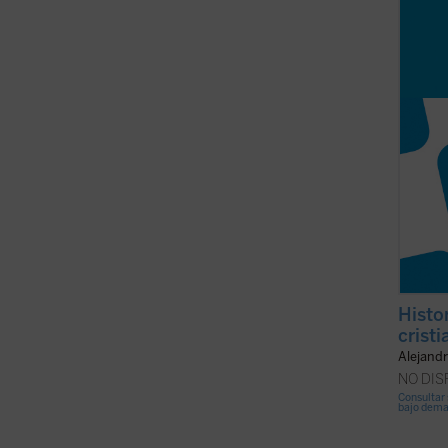
hace m
síntes
monást
Histo
cristi
Alejandr
NO DI
Consultar 
bajo dem