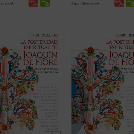
 en ebook:
disponible en ebook:
gmática figura de Joaquín de Fiore
La enigmática figura de Joaquín de
citado escaso interés entre los
ha suscitado escaso interés entre 
iadores de la exégesis y de la
historiadores de la exégesis y de la
ía. Sin embargo, este monje,
teología. Sin embargo, este monje,
or de una orden religiosa y amigo
fundador de una orden religiosa y 
 papas, fue el iniciador de uno de
de los papas, fue el iniciador de un
ver ficha)
los ...
(ver ficha)