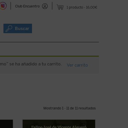
Club Encuentro
1 producto
16,00€
Buscar
smo” se ha añadido a tu carrito.
Ver carrito
Mostrando 1 - 11 de 11 resultados
obra
«Una sesgada visión del XIX español