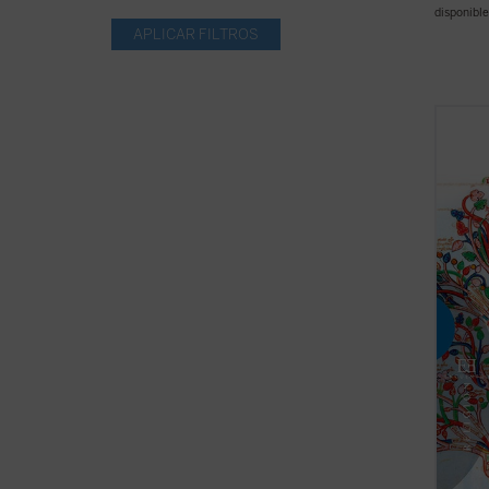
disponible
La eni
ha sus
histor
teolog
fundad
de los
los ...
(