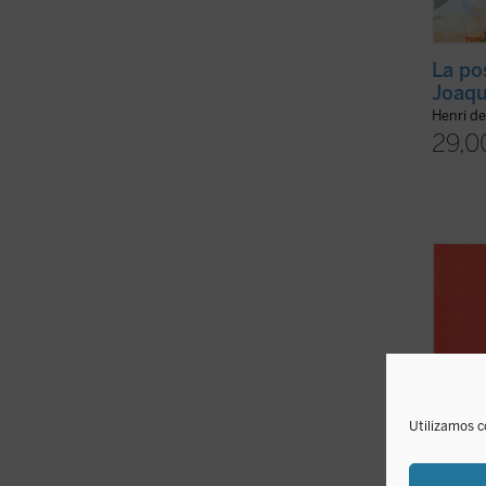
La po
Joaqu
Henri d
29,0
Novedo
catol
que de
experi
italia
cuesti
histori
Utilizamos c