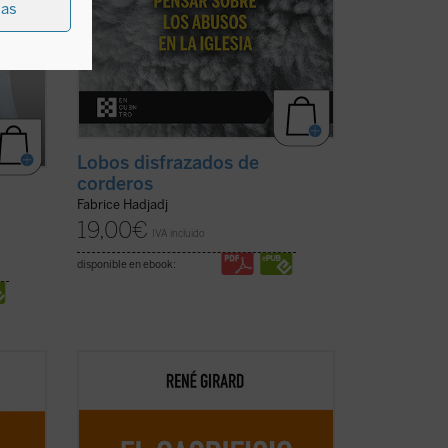
ias
Lobos disfrazados de
corderos
Fabrice Hadjadj
19,00
€
IVA incluido
disponible en ebook:
Esta nueva edición, publicada a modo de
ero,
conmemoración por el centenario del
nacimiento del autor, rescata un texto
ón con
definitivo como piedra angular del