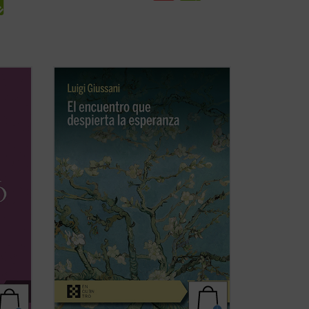
re mis
Estas páginas ofrecen las lecciones, el
n
diálogo en asamblea y la síntesis, hasta
ias
ahora inéditos, de Luigi Giussani con
bra de
jóvenes universitarios de Comunión y
o en
Liberación en 1985. Giussani propone
tar ...
una inversión de perspectiva: las
necesidades ...
(ver ficha)