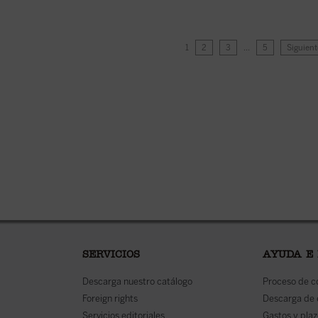
1
2
3
…
5
Siguient
SERVICIOS
AYUDA E
Descarga nuestro catálogo
Proceso de 
Foreign rights
Descarga de
Servicios editoriales
Gastos y plaz