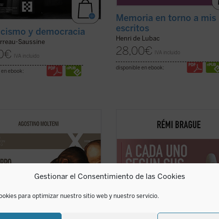
Memoria en torno a mis
escritos
icismo y democracia
Henri de Lubac
erreau-Saussine
28,00
€
0
€
IVA incluido
IVA incluido
disponible en ebook:
 en ebook:
nsayo se adentra en preguntas tan
Este «pequeño tratado» es la
s como profundas: ¿qué significa
continuación de los estudios
sús tuvo un cuerpo como el
emblemáticos de Rémi Brague sobr
ro? ¿Cómo pensó Joseph Ratzinger
concepto de
mundo
. En una sucesi
rpo de Jesús? No como un detalle
breves capítulos expone una teoría
 la fe cristiana, sino como una
Providencia divina en la que Dios 
Gestionar el Consentimiento de las Cookies
ara ...
(ver ficha)
a todos los ...
(ver ficha)
ookies para optimizar nuestro sitio web y nuestro servicio.