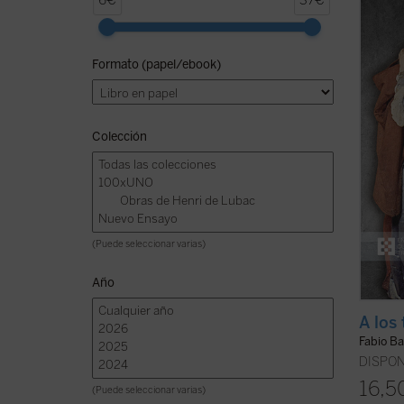
6€
37€
Giussa
libro 
a la l
Formato (papel/ebook)
encend
litera
método
Colección
(Puede seleccionar varias)
Año
A los 
Fabio Ba
DISPON
16,5
(Puede seleccionar varias)