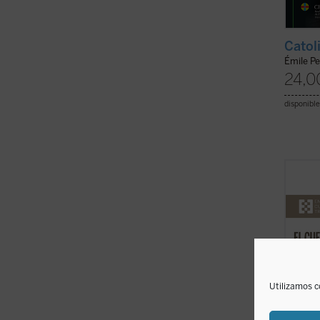
Catol
Émile P
24,0
disponible
Este e
simple
que Je
nuest
el cue
más de
clave p
Utilizamos c