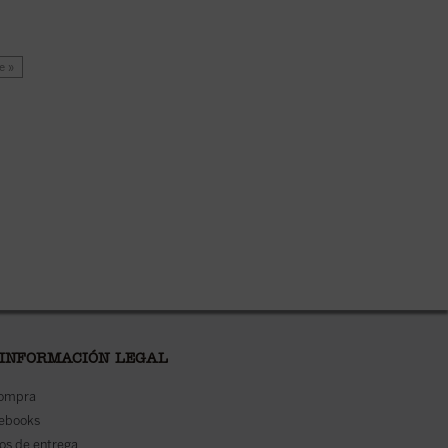
e »
 INFORMACIÓN LEGAL
compra
 ebooks
os de entrega