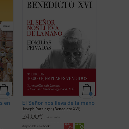
la libertad de espíritu de Joseph
an en
Ratzinger resplandecen plenamente en
9 en
estas páginas, que aúnan la Palabra de
Dios, las referencias a los Padres de la
(ver
Iglesia y la actualidad de la vida del
creyente. ...
(ver ficha)
es en
El Señor nos lleva de la mano
Joseph Ratzinger (Benedicto XVI)
24,00
€
IVA incluido
disponible en ebook: