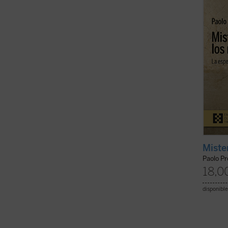
circun
intent
llevan 
Miste
Paolo Pr
18,0
disponible