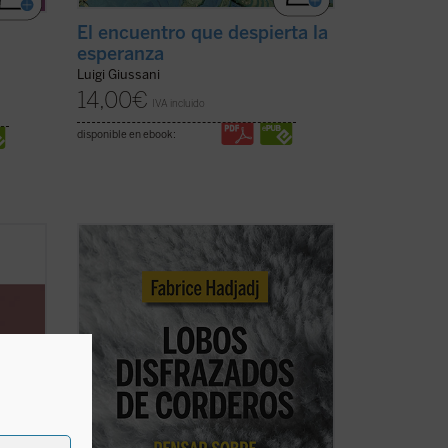
El encuentro que despierta la
esperanza
Luigi Giussani
14,00
€
IVA incluido
disponible en ebook:
Fabrice Hadjadj nos sumerge en las
raíces del mal, donde, según el Evangelio,
e el
«los lobos se disfrazan de corderos».
ón de
Una denuncia de la mentira, la impostura
 de la
y la credulidad. Un alegato a favor de la
provee
fe. Un ensayo vigorizante, ejemplar por
su ...
(ver ficha)