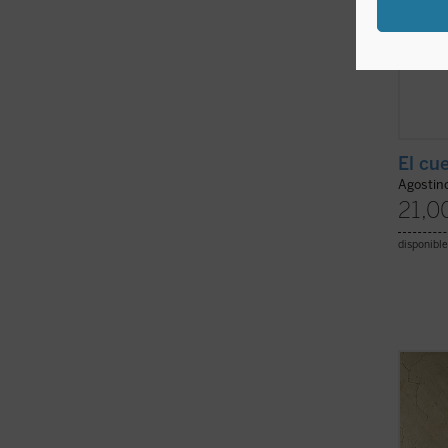
El cu
Agostin
21,0
disponible
Paolo 
ensayo
exhaus
sino q