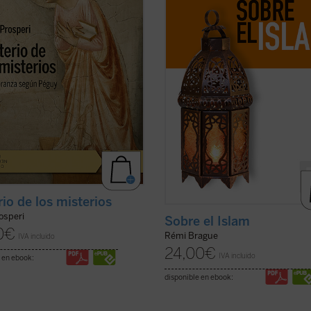
scrito, pero no menos difícil:
sus propios dogmas y normas? ¿U
ar comprender las razones que
civilización? Rémi Brague vuelve s
al autor de este ...
(ver ficha)
estas cuestiones ...
(ver ficha)
rio de los misterios
osperi
Sobre el Islam
0
€
Rémi Brague
IVA incluido
24,00
€
IVA incluido
 en ebook:
disponible en ebook: