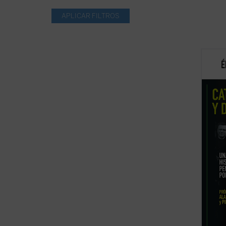
Catoli
evoluc
católi
hasta 
analiz
democr
que no 