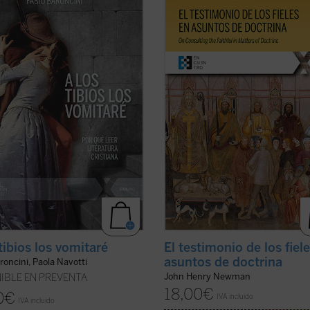
ni en el volumen
Mis lecturas
, este
doctrina
es uno de los textos más
reúne y sintetiza las introducciones
significativos de John Henry Newm
ectura con las que Baroncini
su etapa católica. Publicado en 185
ía en los chavales una pasión
la revista
The Rambler
, aborda una
ria y también comunicaba un
cuestión decisiva en la vida de la ...
 de ...
(ver ficha)
ficha)
tibios los vomitaré
El testimonio de los fiel
asuntos de doctrina
roncini, Paola Navotti
John Henry Newman
IBLE EN PREVENTA
18,00
€
0
€
IVA incluido
IVA incluido