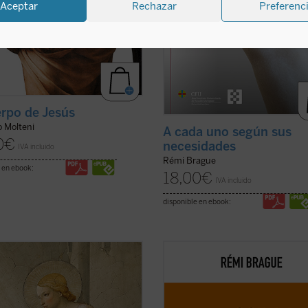
Aceptar
Rechazar
Preferenc
erpo de Jesús
o Molteni
A cada uno según sus
0
€
necesidades
IVA incluido
Rémi Brague
 en ebook:
18,00
€
IVA incluido
disponible en ebook:
Prosperi no pretende en este
El Islam es objeto de interminables
 ofrecer un comentario
controversias y mucha confusión. P
tivo sobre los
Misterios
de Péguy,
¿qué es el Islam? ¿Una forma de
ue se fija un objetivo más
relacionarse con Dios? ¿Una religi