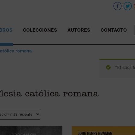
IBROS
COLECCIONES
AUTORES
CONTACTO
católica romana
“El sacrif
lesia católica romana
surco trazado por el mismo
El testimonio de los fieles en asunt