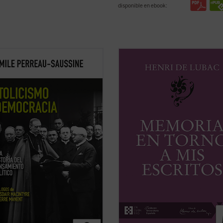
disponible en ebook:
cismo y democracia
recorre la
Este volumen incluye
Memoria sob
ión del pensamiento político
primeros veinte años
y
Memoria e
co desde la Revolución francesa
torno a mis escritos
. Ambas Memor
hoy. Émile Perreau-Saussine
nos permiten conocer la vida y la o
a cómo la Iglesia respondió a la
Henri de Lubac desde su nacimient
acia liberal, un sistema para el
1896 hasta el final de su período mili
...
(ver ficha)
(ver ficha)