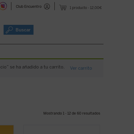
Club Encuentro
1 producto
12,00€
Buscar
icio” se ha añadido a tu carrito.
Ver carrito
Mostrando 1 - 12 de 60 resultados
os de
La riqueza espiritual, el genio teológico y