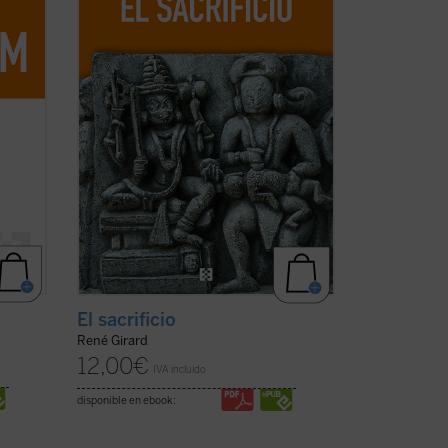
na
edificio girardiano, pues el sacrificio no
obre
es un tema cualquiera de la antropología
o de la ...
(ver ficha)
El sacrificio
René Girard
12,00
€
IVA incluido
disponible en ebook: