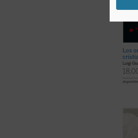
Los o
cristi
Luigi Gi
18,0
disponible
Giussa
este t
la car
esenci