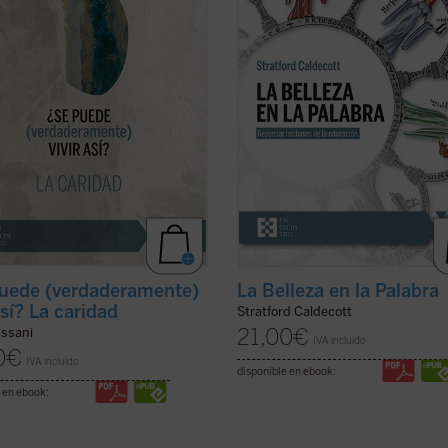
a, la virginidad....
(ver ficha)
educación? o ¿para qué sirve?, Str
Caldecott ensaya una respuesta
arrojando una nueva ...
(ver ficha)
uede (verdaderamente)
La Belleza en la Palabra
así? La caridad
Stratford Caldecott
21,00
€
ussani
IVA incluido
0
€
IVA incluido
disponible en ebook:
 en ebook: