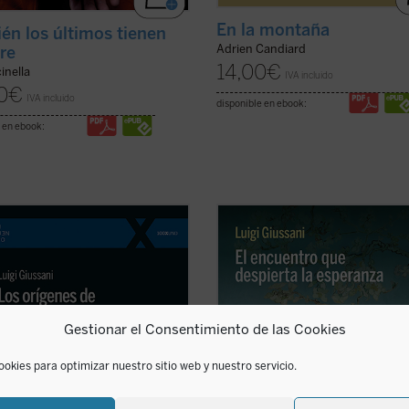
En la montaña
én los últimos tienen
Adrien Candiard
re
14,00
€
inella
IVA incluido
0
€
IVA incluido
disponible en ebook:
 en ebook:
e libro lúcido y provocador, Luigi
Estas páginas ofrecen las lecciones,
ni se adentra en la cuestión
diálogo en asamblea y la síntesis, 
va del cristianismo: su pretensión
ahora inéditos, de Luigi Giussani c
e irreductible.
Los orígenes de la
jóvenes universitarios de Comunión
sión cristiana
no es un tratado
Liberación en 1985. Giussani propo
ico, sino una propuesta ...
(ver
una inversión de perspectiva: las
Gestionar el Consentimiento de las Cookies
necesidades ...
(ver ficha)
ookies para optimizar nuestro sitio web y nuestro servicio.