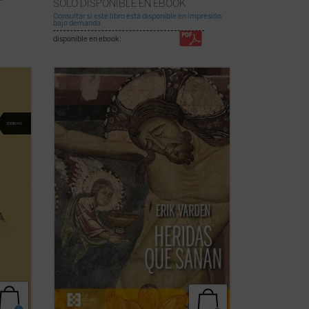
SÓLO DISPONIBLE EN EBOOK
Consultar si este libro está disponible en impresión
bajo demanda
disponible en ebook:
e al
¿Qué hacer cuando el sufrimiento se
allí
vuelve insoportable y las respuestas
convencionales ya no bastan? El monje y
ncias
obispo Erik Varden nos propone un
los
camino. Inspirándose en un antiguo
poema cisterciense, este libro nos invita
a contemplar ...
(ver ficha)