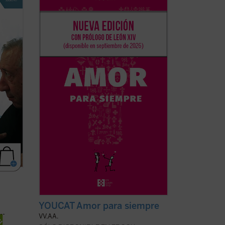
te de
de más de treinta países, y elaborado
uigi
por sacerdotes, matrimonios y teólogos,
este libro acompaña a la pareja antes,
ciales
durante y después de la preparación
matrimonial, ayudándola a reflexionar, ...
(ver ficha)
YOUCAT Amor para siempre
VV.AA.