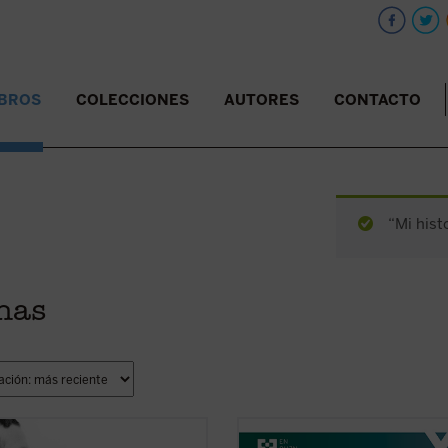
IBROS
COLECCIONES
AUTORES
CONTACTO
“Mi hist
anas
as conferencias, la voz profética de
¿Quién era Enzo Piccinini, el ciruja