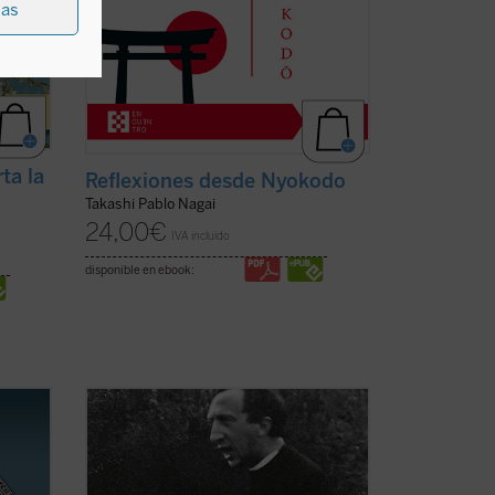
ias
ta la
Reflexiones desde Nyokodo
Takashi Pablo Nagai
24,00
€
IVA incluido
disponible en ebook:
Los textos reunidos en este libro
pertenecen a un momento delicado y
A los
crucial de la historia de Comunión y
Liberación (CL). Se remontan a los años