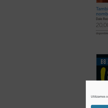
Tambi
nomb
Dale Rec
20,0
disponible
En est
Giussa
decisi
única 
preten
teológ
ficha)
Utilizamos c