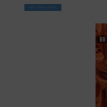
Con un
Recine
nadie 
detrás
ningún
tiempo
perman