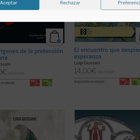
Aceptar
Rechazar
Preferenc
El encuentro que despier
rígenes de la pretensión
esperanza
ana
Luigi Giussani
ussani
14,00
€
0
€
IVA incluido
IVA incluido
disponible en ebook:
 en ebook:
ni continúa su diálogo abierto en
La Belleza en la Palabra
es una
ercer y último volumen dedicado a
contribución única para devolver la
idad, junto con su condición
realidad al centro del aprendizaje. 
al, el sacrificio, y su consecuencia
interrogantes ¿qué es una buena