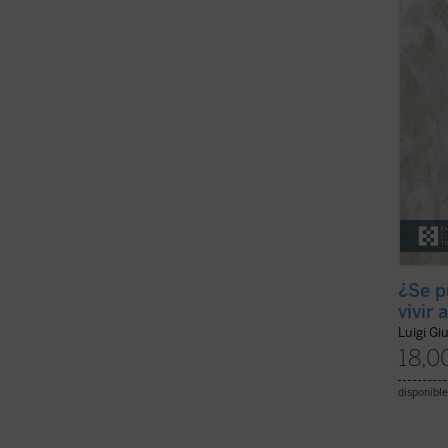
práctic
¿Se p
vivir 
Luigi Gi
18,0
disponible