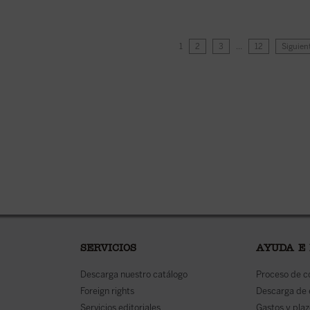
1
2
3
…
12
Siguien
SERVICIOS
AYUDA E
Descarga nuestro catálogo
Proceso de 
Foreign rights
Descarga de
Servicios editoriales
Gastos y plaz