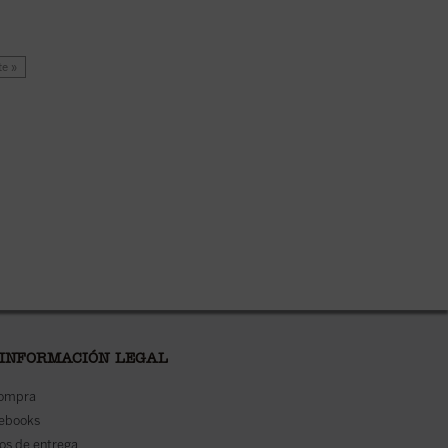
te »
 INFORMACIÓN LEGAL
compra
 ebooks
os de entrega