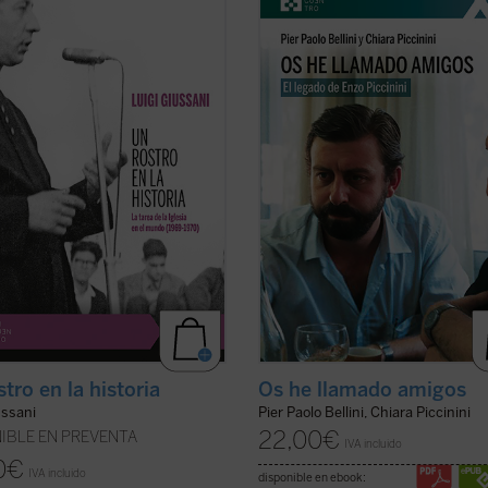
Giussani es capaz de señalar,
murió trágicamente en un acciden
o en ese momento histórico
coche en mayo de 1999, amigo de L
so entre 1969 y 1970, un camino de
Giussani e incansable impulsor de
nza y verdad para el hombre
numerosas iniciativas religiosas, so
mporáneo.
Un rostro en la historia
y culturales en su región de Emilia
..
(ver ficha)
Romaña y ...
(ver ficha)
tro en la historia
Os he llamado amigos
ussani
Pier Paolo Bellini, Chiara Piccinini
22,00
€
IBLE EN PREVENTA
IVA incluido
0
€
IVA incluido
disponible en ebook: