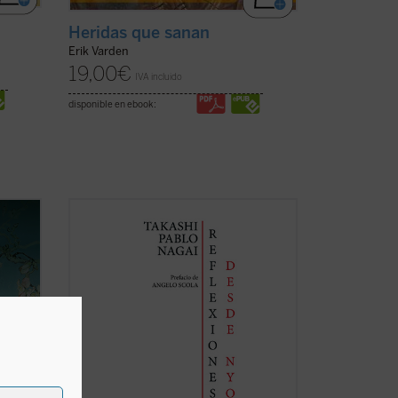
Heridas que sanan
Erik Varden
19,00
€
IVA incluido
disponible en ebook:
 el
Reflexiones desde Nyokodō
reúne una
hasta
serie de escritos breves, meditaciones y
on
cartas suyas que conforman una obra
 y
valiosísima para seguir, a través de una
ne
intimidad familiar con él, los pasos de
Takashi hacia el encuentro final con ...
(ver ficha)