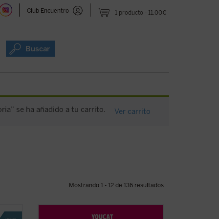
Club Encuentro
1 producto
11,00€
Buscar
oria” se ha añadido a tu carrito.
Ver carrito
Mostrando 1 - 12 de 136 resultados
no que
Basado en casi mil preguntas de jóvenes