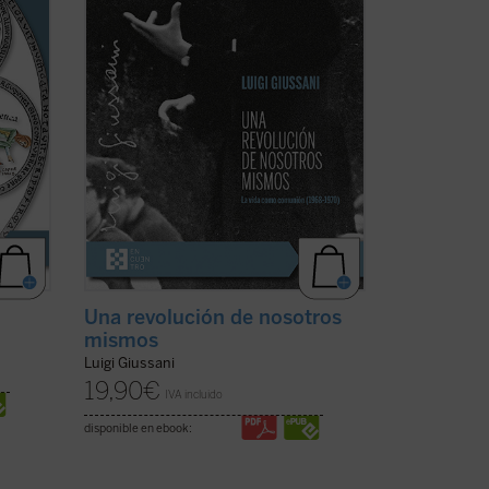
atford
1968-1970, período en el que la
experiencia nacida de don Giussani en
1954 sufrió una profunda ...
(ver ficha)
Una revolución de nosotros
mismos
Luigi Giussani
19,90
€
IVA incluido
disponible en ebook: