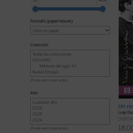
1€
40€
Luigi 
inclus
convul
Formato (papel/ebook)
espera
conte
es un .
Colección
(Puede seleccionar varias)
Año
Un ros
Luigi Gi
DISPON
18,0
(Puede seleccionar varias)