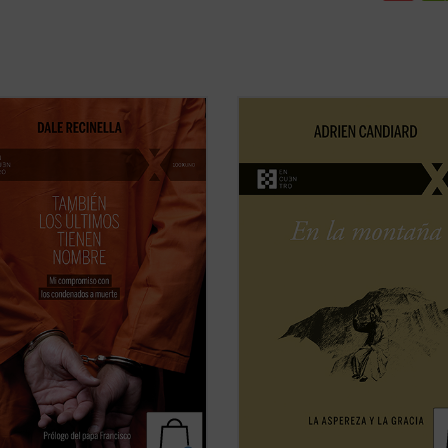
a mirada profunda y compasiva,
En
En la montaña. La aspereza y la
lla nos invita a ver lo que casi
gracia
, Adrien Candiard nos conduc
quiere mirar: el rostro humano
corazón del Sermón de la Montaña, 
 de una sentencia, el clamor que
donde Jesús proclama las
 tribunal alcanza a oír. Mientras el
Bienaventuranzas y propone exige
 se acerca a su final, él
que parecen inalcanzables: amar a 
ece junto ...
(ver ficha)
enemigos, perdonar ...
(ver ficha)