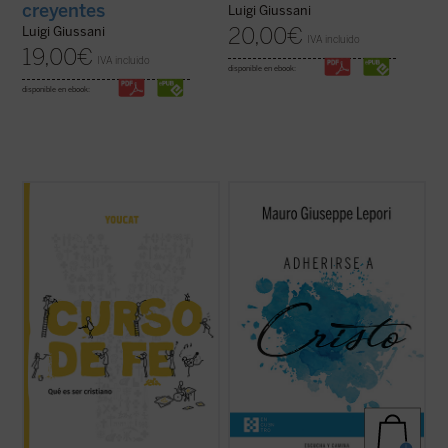
creyentes
Luigi Giussani
20,00
€
Luigi Giussani
IVA incluido
19,00
€
IVA incluido
disponible en ebook:
disponible en ebook:
El CURSO DE FE YOUCAT, explica la
Este segundo volumen de la serie
Escucha
esencia de la fe católica en 26 entretenidos
y camina
recoge un nuevo ciclo de
capítulos e invita a reflexionar y dialogar
meditaciones que, siguiendo el estilo
sobre sus contenidos. Es un perfecto
monástico de los «sermones capitulares»,
complemento al YOUCAT, pero también
ofrece el P. Mauro Lepori. «La cuestión
puede ser leído sin su «hermano mayor». El
sobre si Jesucristo es la alegría de ...
(ver
...
(ver ficha)
ficha)