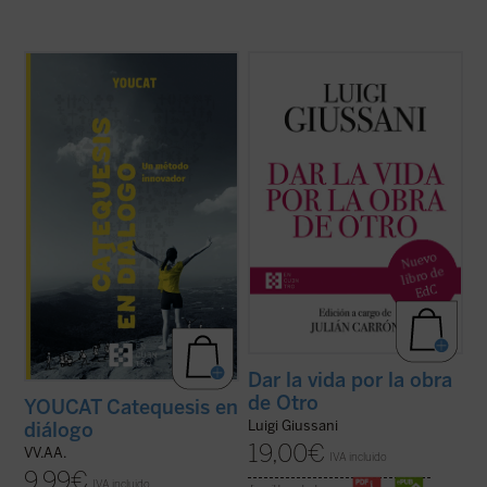
Catequesis en diálogo. Un método
Dar la vida por la obra de Otro
(1997-
innovador
es el manual para todo el que
2004) es el sexto y último volumen
quiera saber cómo hacer la catequesis de
dedicado a las intervenciones de don Luigi
una forma nueva dejando una huella
Giussani en los Ejercicios espirituales de la
profunda en la gente joven. Una
Fraternidad de Comunión y Liberación. En
introducción general a la catequesis
sus páginas Giussani pone de ...
(ver ficha)
moderna, pero ...
(ver ficha)
Dar la vida por la obra
de Otro
YOUCAT Catequesis en
Luigi Giussani
diálogo
19,00
€
VV.AA.
IVA incluido
9,99
€
IVA incluido