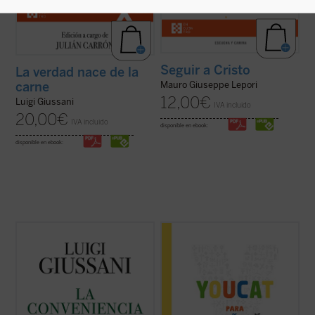
Seguir a Cristo
La verdad nace de la
carne
Mauro Giuseppe Lepori
12,00
€
Luigi Giussani
IVA incluido
20,00
€
IVA incluido
disponible en ebook:
disponible en ebook:
El presente volumen recoge las lecciones
El YOUCAT para niños, escrito en un
de don Luigi Giussani en los Ejercicios
lenguaje adaptado a chicos y chicas de
espirituales de la Fraternidad de Comunión
entre 8 y 13 años, contiene el conjunto de la
y Liberación celebrados entre 1985 y 1987
fe católica tal y como ha sido expuesta en
y los diálogos que éstas suscitaron.
el Catecismo de la Iglesia Católica, sin que
En sus páginas se lanza un ...
(ver ficha)
se pretenda abarcar la totalidad de ...
(ver
ficha)