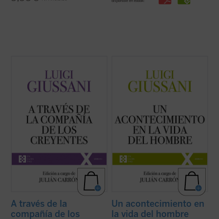
disponible en ebook:
A través de la compañía de los creyentes
Un acontecimiento en la vida del hombre
es
es el quinto volumen de la serie dedicada a
el cuarto volumen de la serie dedicada a las
las intervenciones realizadas por don Luigi
lecciones y diálogos de don Luigi Giussani
Giussani durante los Ejercicios espirituales
durante los Ejercicios espirituales de la
de la Fraternidad de Comunión y Liberación
Fraternidad de Comunión y Liberación
(1994-1996). ...
(ver ficha)
(1991-1993). «Las páginas ...
(ver ficha)
A través de la
Un acontecimiento en
compañía de los
la vida del hombre