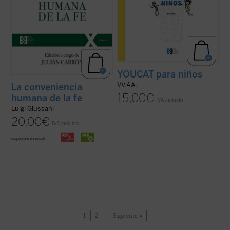
YOUCAT para niños
VV.AA.
La conveniencia
15,00
€
humana de la fe
IVA incluido
Luigi Giussani
20,00
€
IVA incluido
disponible en ebook:
1
2
Siguiente »