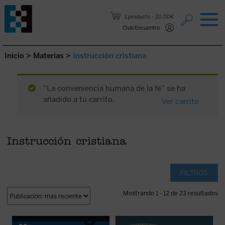
Saltar al contenido.
1 producto
20,00€
Club Encuentro
Inicio
>
Materias
>
Instrucción cristiana
“La conveniencia humana de la fe” se ha
añadido a tu carrito.
Ver carrito
Instrucción cristiana
FILTROS
Mostrando 1 - 12 de 23 resultados
En este libro lúcido y provocador, Luigi
La Belleza en la Palabra
es una