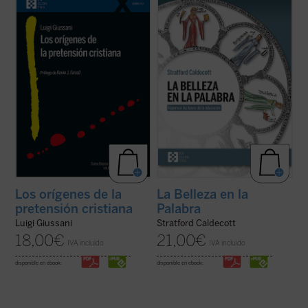
Giussani se adentra en la cuestión decisiva
contribución única para devolver la
del cristianismo: su pretensión única e
realidad al centro del aprendizaje. A los
irreductible.
Los orígenes de la pretensión
interrogantes ¿qué es una buena
cristiana
no es un tratado teológico, sino
educación? o ¿para qué sirve?, Stratford
una propuesta ...
(ver ficha)
Caldecott ensaya una respuesta arrojando
una nueva ...
(ver ficha)
Los orígenes de la
La Belleza en la
pretensión cristiana
Palabra
Luigi Giussani
Stratford Caldecott
18,00
€
21,00
€
IVA incluido
IVA incluido
disponible en ebook:
disponible en ebook: