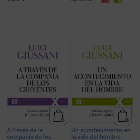
disponible en ebook:
A través de la compañía de los creyentes
Un acontecimiento en la vida del hombre
es
es el quinto volumen de la serie dedicada a
el cuarto volumen de la serie dedicada a las
las intervenciones realizadas por don Luigi
lecciones y diálogos de don Luigi Giussani
Giussani durante los Ejercicios espirituales
durante los Ejercicios espirituales de la
de la Fraternidad de Comunión y Liberación
Fraternidad de Comunión y Liberación
(1994-1996). ...
(ver ficha)
(1991-1993). «Las páginas ...
(ver ficha)
A través de la
Un acontecimiento en
compañía de los
la vida del hombre