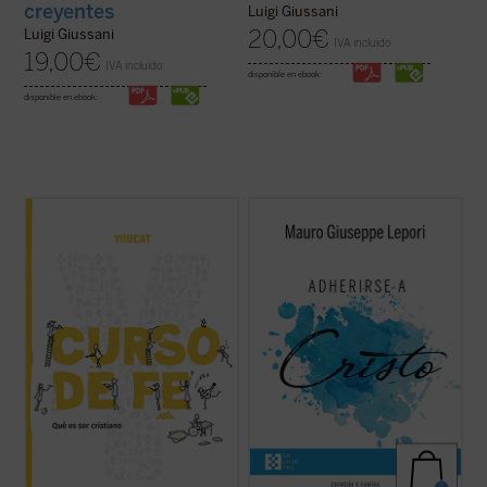
creyentes
Luigi Giussani
20,00
€
Luigi Giussani
IVA incluido
19,00
€
IVA incluido
disponible en ebook:
disponible en ebook:
El CURSO DE FE YOUCAT, explica la
Este segundo volumen de la serie
Escucha
esencia de la fe católica en 26 entretenidos
y camina
recoge un nuevo ciclo de
capítulos e invita a reflexionar y dialogar
meditaciones que, siguiendo el estilo
sobre sus contenidos. Es un perfecto
monástico de los «sermones capitulares»,
complemento al YOUCAT, pero también
ofrece el P. Mauro Lepori. «La cuestión
puede ser leído sin su «hermano mayor». El
sobre si Jesucristo es la alegría de ...
(ver
...
(ver ficha)
ficha)