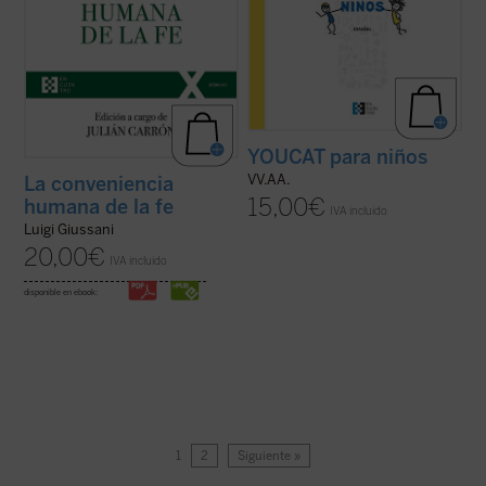
YOUCAT para niños
VV.AA.
La conveniencia
15,00
€
humana de la fe
IVA incluido
Luigi Giussani
20,00
€
IVA incluido
disponible en ebook:
1
2
Siguiente »