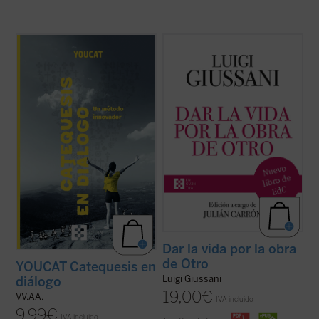
Catequesis en diálogo. Un método
Dar la vida por la obra de Otro
(1997-
innovador
es el manual para todo el que
2004) es el sexto y último volumen
quiera saber cómo hacer la catequesis de
dedicado a las intervenciones de don Luigi
una forma nueva dejando una huella
Giussani en los Ejercicios espirituales de la
profunda en la gente joven. Una
Fraternidad de Comunión y Liberación. En
introducción general a la catequesis
sus páginas Giussani pone de ...
(ver ficha)
moderna, pero ...
(ver ficha)
Dar la vida por la obra
de Otro
YOUCAT Catequesis en
Luigi Giussani
diálogo
19,00
€
VV.AA.
IVA incluido
9,99
€
IVA incluido