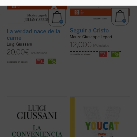
Seguir a Cristo
La verdad nace de la
carne
Mauro Giuseppe Lepori
12,00
€
Luigi Giussani
IVA incluido
20,00
€
IVA incluido
disponible en ebook:
disponible en ebook:
El presente volumen recoge las lecciones
El YOUCAT para niños, escrito en un
de don Luigi Giussani en los Ejercicios
lenguaje adaptado a chicos y chicas de
espirituales de la Fraternidad de Comunión
entre 8 y 13 años, contiene el conjunto de la
y Liberación celebrados entre 1985 y 1987
fe católica tal y como ha sido expuesta en
y los diálogos que éstas suscitaron.
el Catecismo de la Iglesia Católica, sin que
En sus páginas se lanza un ...
(ver ficha)
se pretenda abarcar la totalidad de ...
(ver
ficha)