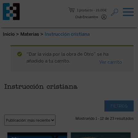
Saltar al contenido.
1 producto
19,00€
Club Encuentro
Inicio
>
Materias
>
Instrucción cristiana
“Dar la vida por la obra de Otro” se ha
añadido a tu carrito.
Ver carrito
Instrucción cristiana
FILTROS
Mostrando 1 - 12 de 23 resultados
En este libro lúcido y provocador, Luigi
La Belleza en la Palabra
es una