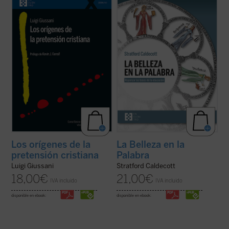
Giussani se adentra en la cuestión decisiva
contribución única para devolver la
del cristianismo: su pretensión única e
realidad al centro del aprendizaje. A los
irreductible.
Los orígenes de la pretensión
interrogantes ¿qué es una buena
cristiana
no es un tratado teológico, sino
educación? o ¿para qué sirve?, Stratford
una propuesta ...
(ver ficha)
Caldecott ensaya una respuesta arrojando
una nueva ...
(ver ficha)
Los orígenes de la
La Belleza en la
pretensión cristiana
Palabra
Luigi Giussani
Stratford Caldecott
18,00
€
21,00
€
IVA incluido
IVA incluido
disponible en ebook:
disponible en ebook: