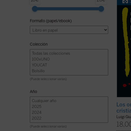
10€
28€
Giussa
decisi
única 
Formato (papel/ebook)
preten
teológ
ficha)
Colección
(Puede seleccionar varias)
Año
Los o
cristi
Luigi Gi
18,0
(Puede seleccionar varias)