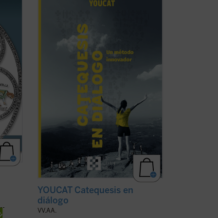
innovador
es el manual para todo el que
A los
quiera saber cómo hacer la catequesis
de una forma nueva dejando una huella
atford
profunda en la gente joven. Una
introducción general a la catequesis
moderna, pero ...
(ver ficha)
YOUCAT Catequesis en
diálogo
VV.AA.