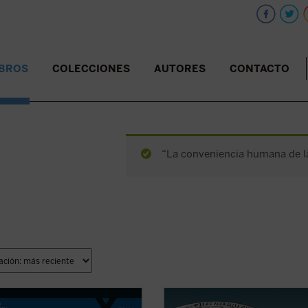
IBROS
COLECCIONES
AUTORES
CONTACTO
“La conveniencia humana de la 
e libro lúcido y provocador, Luigi
La Belleza en la Palabra
es una