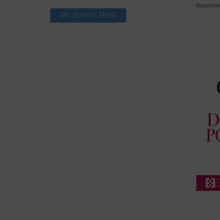
disponible
Dar la
2004) 
dedica
Luigi 
espiri
Comuni
Giussa