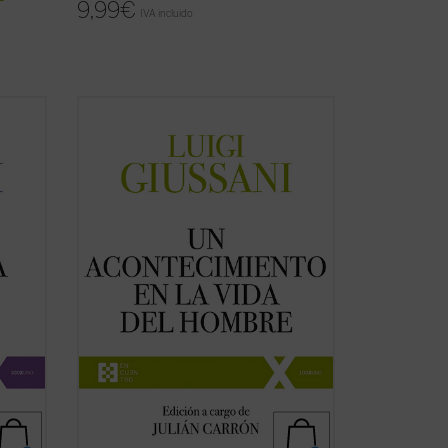
9,99
€
IVA incluido
yentes
Un acontecimiento en la vida del hombre
dicada
es el cuarto volumen de la serie dedicada
 don
a las lecciones y diálogos de don Luigi
s
Giussani durante los Ejercicios
espirituales de la Fraternidad de
...
Comunión y Liberación (1991-1993). «Las
páginas ...
(ver ficha)