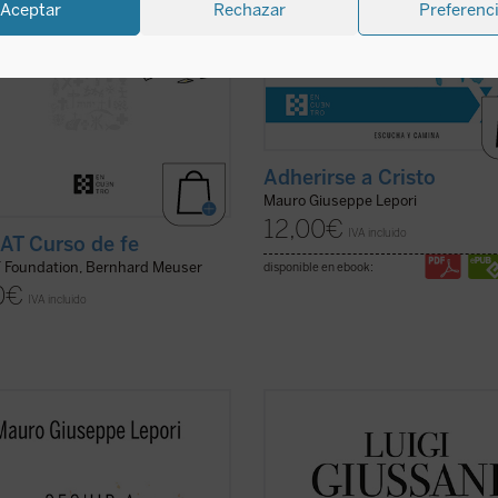
Aceptar
Rechazar
Preferenc
Adherirse a Cristo
Mauro Giuseppe Lepori
12,00
€
IVA incluido
T Curso de fe
Foundation, Bernhard Meuser
disponible en ebook:
0
€
IVA incluido
ste universidad, curso de
El presente volumen recoge las lec
ión, estudio, que pueda enseñar
de don Luigi Giussani en los Ejercic
an grande y verdadero como la
espirituales de la Fraternidad de
encia de la amistad de Cristo. Las
Comunión y Liberación celebrados 