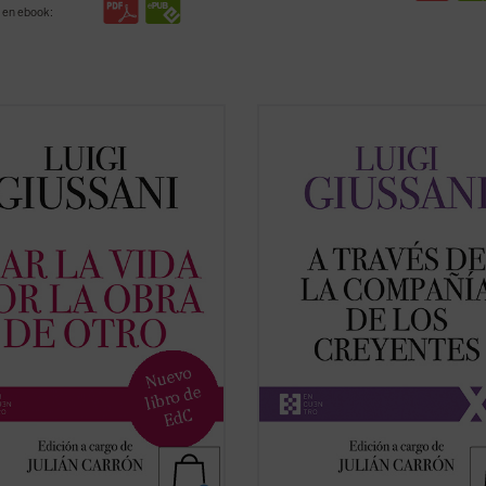
 en ebook:
 vida por la obra de Otro
(1997-
A través de la compañía de los cre
es el sexto y último volumen
es el quinto volumen de la serie de
do a las intervenciones de don
a las intervenciones realizadas por
Giussani en los Ejercicios
Luigi Giussani durante los Ejercicio
tuales de la Fraternidad de
espirituales de la Fraternidad de
ón y Liberación. En sus páginas
Comunión y Liberación (1994-1996). 
ni pone de ...
(ver ficha)
(ver ficha)