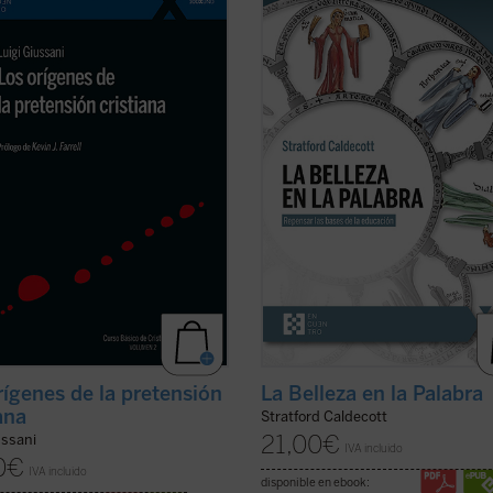
ni se adentra en la cuestión
contribución única para devolver la
va del cristianismo: su pretensión
realidad al centro del aprendizaje. 
e irreductible.
Los orígenes de la
interrogantes ¿qué es una buena
sión cristiana
no es un tratado
educación? o ¿para qué sirve?, Str
ico, sino una propuesta ...
(ver
Caldecott ensaya una respuesta
arrojando una nueva ...
(ver ficha)
rígenes de la pretensión
La Belleza en la Palabra
ana
Stratford Caldecott
21,00
€
ussani
IVA incluido
0
€
IVA incluido
disponible en ebook: