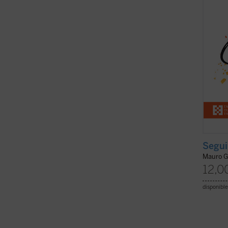
medita
son br
Lepori 
Segui
Mauro G
12,0
disponible