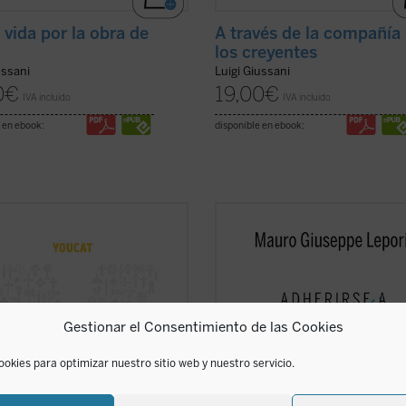
 vida por la obra de
A través de la compañía
los creyentes
ussani
Luigi Giussani
0
€
19,00
€
IVA incluido
IVA incluido
 en ebook:
disponible en ebook:
SO DE FE YOUCAT, explica la
Este segundo volumen de la serie
a de la fe católica en 26
Escucha y camina
recoge un nuevo 
enidos capítulos e invita a
de meditaciones que, siguiendo el e
ionar y dialogar sobre sus
monástico de los «sermones
idos. Es un perfecto complemento
capitulares», ofrece el P. Mauro Lep
CAT, pero también puede ser leído
«La cuestión sobre si Jesucristo es
Gestionar el Consentimiento de las Cookies
 «hermano mayor». El ...
(ver ficha)
alegría de ...
(ver ficha)
ookies para optimizar nuestro sitio web y nuestro servicio.