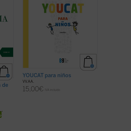
s
en el Catecismo de la Iglesia Católica, sin
que se pretenda abarcar la totalidad de
icha)
...
(ver ficha)
YOUCAT para niños
VV.AA.
 de
15,00
€
IVA incluido