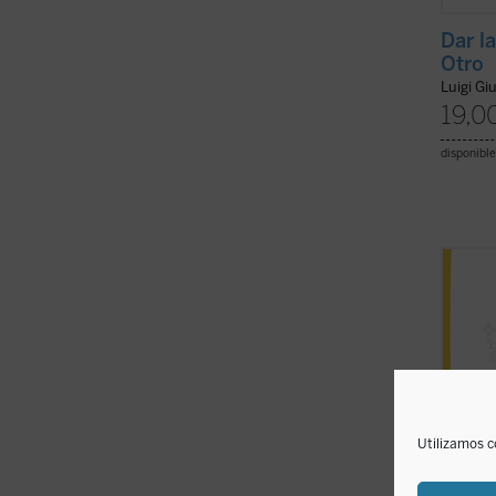
Dar la
Otro
Luigi Gi
19,0
disponible
El CUR
esenci
entret
reflex
conten
al YOU
sin su
Utilizamos c