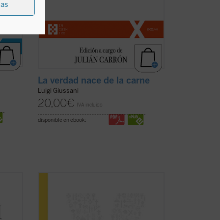
ias
La verdad nace de la carne
Luigi Giussani
20,00
€
IVA incluido
disponible en ebook:
ciones
El YOUCAT para niños, escrito en un
ios
lenguaje adaptado a chicos y chicas de
entre 8 y 13 años, contiene el conjunto de
entre
la fe católica tal y como ha sido expuesta