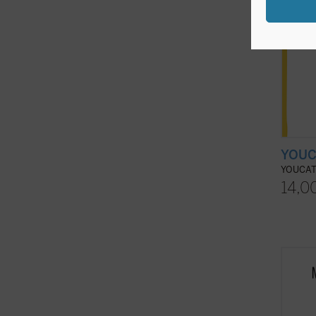
YOUCA
YOUCAT 
14,0
No exi
formac
algo t
experi