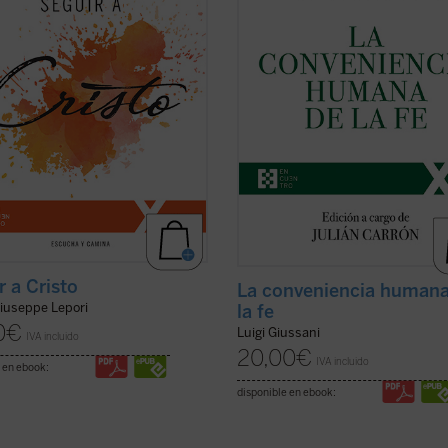
ciones recogidas en este volumen
1985 y 1987 y los diálogos que ésta
eves enseñanzas que el P. Mauro
suscitaron.
ofrece, en el ...
(ver ficha)
En sus páginas se lanza un ...
(ver f
r a Cristo
La conveniencia humana
iuseppe Lepori
la fe
0
€
Luigi Giussani
IVA incluido
20,00
€
IVA incluido
 en ebook:
disponible en ebook: