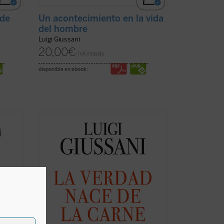
 de
Un acontecimiento en la vida
del hombre
Luigi Giussani
20,00
€
IVA incluido
disponible en ebook:
Este libro recoge las lecciones
ciclo
pronunciadas por Giussani en los
stilo
Ejercicios Espirituales de la Fraternidad
de Comunión y Liberación celebrados
ori.
entre 1988 y 1990. ¿Qué es el
 la
cristianismo sino el acontecimiento de
un hombre nuevo que, por su ...
(ver
ficha)