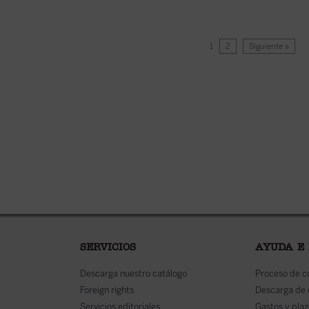
1
2
Siguiente »
SERVICIOS
AYUDA E
Descarga nuestro catálogo
Proceso de 
Foreign rights
Descarga de
Servicios editoriales
Gastos y plaz