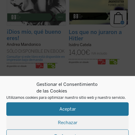
¡Dios mío, qué bueno
Los que no juraron a
eres!
Hitler
Andrea Mandonico
Isidro Catela
14,00
€
SÓLO DISPONIBLE EN EBOOK
IVA incluido
Consultar si este libro está disponible en
impresión bajo demanda
disponible en ebook:
disponible en ebook:
Gestionar el Consentimiento
de las Cookies
Utilizamos cookies para optimizar nuestro sitio web y nuestro servicio.
Cartas de sangre
relata la historia de Lin
Grégoire Ahongbonon ha realizado un
Zhao, una poeta y periodista china
pequeño milagro en Costa de Marfil, Benín,
Aceptar
arrestada por el régimen de Mao en 1960 y
Togo y Burkina Faso: rescatar en tan solo
ejecutada en la cúspide de la Revolución
veinticinco años a sesenta mil personas
Cultural. Sola entre las víctimas de la
con enfermedad mental, estigmatizadas,
Rechazar
dictadura maoísta, mantuvo una ...
(ver
marginadas, encadenadas por ser ...
(ver
ficha)
ficha)