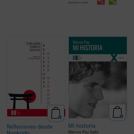
disponible en ebook:
Reflexiones desde Nyokodō
reúne una
«Es algo extraño hablar de 'mi historia'
serie de escritos breves, meditaciones y
puesto que lo único interesante en ella, lo
cartas suyas que conforman una obra
único que la salva de ser una historia
valiosísima para seguir, a través de una
aburrida y plana es lo que Cristo ha hecho
intimidad familiar con él, los pasos de
en mi vida. Por lo tanto, es más bien la
Takashi hacia el encuentro final con ...
(ver
historia de lo que Cristo ha hecho ...
(ver
ficha)
ficha)
Mi historia
Reflexiones desde
Nyokodo
Marcos Pou Gallo