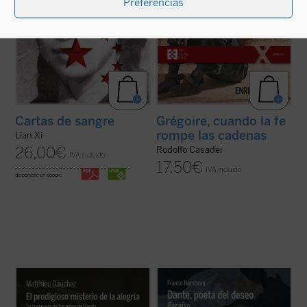
Preferencias
Cartas de sangre
Grégoire, cuando la fe
rompe las cadenas
Lian Xi
26,00
€
Rodolfo Casadei
IVA incluido
17,50
€
IVA incluido
disponible en ebook:
El padre Matthieu Dauchez, sacerdote
Este Pack recoge los tres volumenes
francés afincado en Filipinas, convive
(
Infierno
,
Purgatorio
y
Paraíso
) de la
desde hace más de 20 años con los niños
relectura que hace Franco Nembrini del
de la calle en Manila. En el segundo de sus
viaje emprendido por Dante en
La Divina