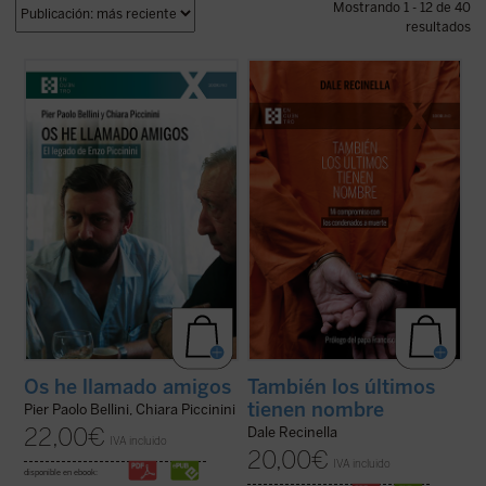
Mostrando 1 - 12 de 40
resultados
¿Quién era Enzo Piccinini, el cirujano que
Con una mirada profunda y compasiva,
murió trágicamente en un accidente de
Recinella nos invita a ver lo que casi nadie
coche en mayo de 1999, amigo de Luigi
quiere mirar: el rostro humano detrás de
Giussani e incansable impulsor de
una sentencia, el clamor que ningún
numerosas iniciativas religiosas, sociales y
tribunal alcanza a oír. Mientras el tiempo se
culturales en su región de Emilia Romaña y
acerca a su final, él permanece junto ...
(ver
...
(ver ficha)
ficha)
Os he llamado amigos
También los últimos
tienen nombre
Pier Paolo Bellini, Chiara Piccinini
22,00
€
Dale Recinella
IVA incluido
20,00
€
IVA incluido
disponible en ebook: