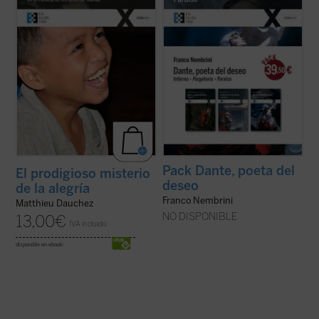
libros dedicado a ellos nos hace partícipes
Comedia
, mostrando la relación viva entre
de un extraordinario descubrimiento: ...
(ver
la experiencia ...
(ver ficha)
ficha)
Pack Dante, poeta del
El prodigioso misterio
deseo
de la alegría
Franco Nembrini
Matthieu Dauchez
NO DISPONIBLE
13,00
€
IVA incluido
disponible en ebook: