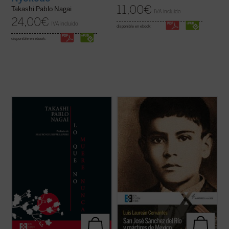
11,00
€
Takashi Pablo Nagai
IVA incluido
24,00
€
IVA incluido
disponible en ebook:
disponible en ebook:
Lo que no muere nunca
es la autobiografía
¿Qué pasó para que muchos católicos se
de Takashi Nagai, en la que el autor recorre
alzaran contra el gobierno? ¿Fue legítima la
su vida, desde la infancia hasta el día de la
guerra de los cristeros? El autor de este
explosión de la bomba atómica, captando
libro, natural del pueblo del joven mártir, no
los numerosos acontecimientos que se
sólo responde a estas preguntas con
desarrollan como la ...
(ver ficha)
documentos, sino que logra ...
(ver ficha)