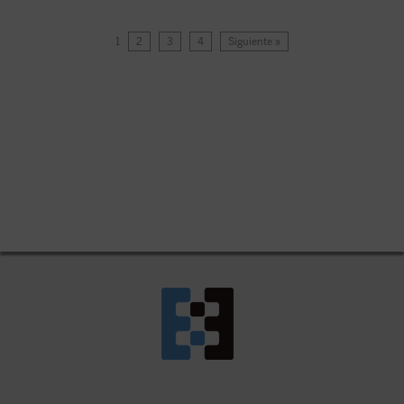
1
2
3
4
Siguiente »