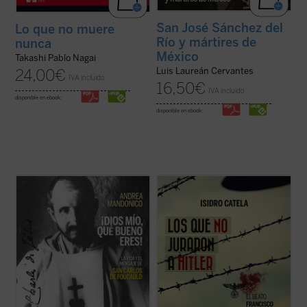
San José Sánchez del
Lo que no muere
Río y mártires de
nunca
México
Takashi Pablo Nagai
Luis Laureán Cervantes
24,00
€
IVA incluido
16,50
€
IVA incluido
disponible en ebook:
disponible en ebook:
Esta biografía del recién proclamado santo
El joven campesino austriaco, beato
Carlos de Foucauld, escrita por quien ha
Francisco Jägerstätter, fue uno de los
sido vicepostulador de su causa de
laicos que, en nombre de su conciencia de
canonización, se centra en los aspectos
católico, no quiso jurar fidelidad a Hitler.
más sobresalientes de su espiritualidad y
Aquí se narra su vida y su martirio,
de su actividad pastoral. El libro arranca ...
testimonio de luz para la Iglesia y la ...
(ver
(ver ficha)
ficha)