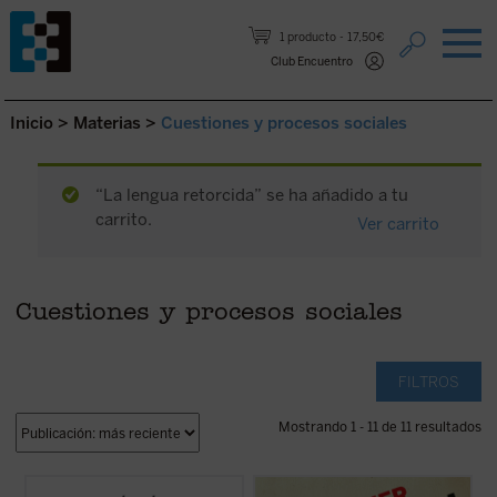
Saltar al contenido.
1 producto
17,50€
Club Encuentro
Inicio
>
Materias
>
Cuestiones y procesos sociales
“La lengua retorcida” se ha añadido a tu
carrito.
Ver carrito
Cuestiones y procesos sociales
FILTROS
Mostrando 1 - 11 de 11 resultados
He aquí un inagotable suministro de
El periodista y escritor Rod Dreher, autor