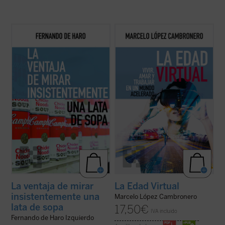
De Haro aborda temas que han ido
Este libro intenta mostrar que la confusión
acompañándole durante su actividad
reinante no está causada por este cambio
profesional, como las crisis económicas
tecnológico acelerado sino que, más bien,
recientes, el cristianismo, la democracia y
sucedería al revés: una radical
la cultura, siempre en el tono de quien se
transformación de nuestra mirada sobre la
reconoce humilde ante el conocimiento, ...
realidad habría provocado el inicio de ...
(ver
(ver ficha)
ficha)
La ventaja de mirar
La Edad Virtual
insistentemente una
Marcelo López Cambronero
lata de sopa
17,50
€
IVA incluido
Fernando de Haro Izquierdo