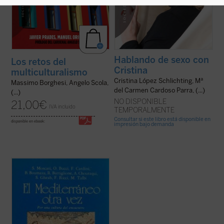
Hablando de sexo con
Los retos del
Cristina
multiculturalismo
Cristina López Schlichting, Mª
Massimo Borghesi, Angelo Scola,
del Carmen Cardoso Parra, (...)
(...)
NO DISPONIBLE
21,00
€
IVA incluido
TEMPORALMENTE
Consultar si este libro está disponible en
disponible en ebook:
impresión bajo demanda
El Mediterráneo es el lugar donde
diferentes pueblos y culturas se han
encontrado y han dialogado a lo largo de los
siglos. Con todo, este mar parece
actualmente un escenario de guerras y
divisiones, de modo que, en su conjunto, los
pueblos que a ...
(ver ficha)