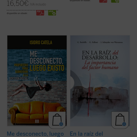
disponible en ebook:
16,50
€
IVA incluido
disponible en ebook:
La escena en la que un grupo de jóvenes (o
Existe actualmente un fuerte debate sobre
no tan jóvenes) ha quedado a tomar unas
la eficacia de las ayudas internacionales al
cervezas y, abortos en las pantallas, con la
desarrollo y sobre el tipo de políticas que
cerviz agachada, permanecen
favorecen el crecimiento económico. La
whatsappeando
cada uno por su lado, se
enorme cantidad de recursos destinados a
nos ha hecho por desgracia habitual. No es
los países más pobres y las ...
(ver ficha)
...
(ver ficha)
Me desconecto, luego
En la raíz del