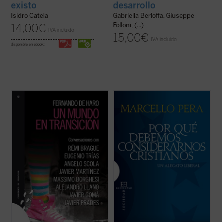
existo
desarrollo
Isidro Catela
Gabriella Berloffa, Giuseppe
Folloni, (...)
14,00
€
IVA incluido
15,00
€
IVA incluido
disponible en ebook:
Este es un libro de entrevistas a un grupo
¿Por qué deberíamos considerarnos
de hombres de pensamiento y de acción a
cristianos? Hoy somos liberales y, por
los que se les plantean las grandes
consiguiente, no necesitamos dirigirnos al
preguntas con las que nos enfrentamos en
cristianismo para justificar nuestros
este comienzo del siglo XXI. No es un libro
derechos y libertades fundamentales.
para filósofos o para teóricos, es un ...
(ver
Somos laicos y, en consecuencia, podemos
ficha)
considerar las ...
(ver ficha)