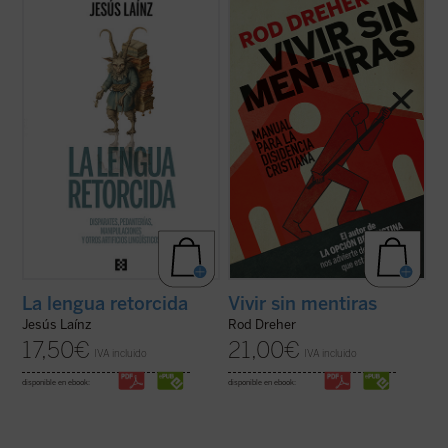
ocurrencias en el uso cotidiano de la lengua
del aclamado
La opción benedictina
, hace
española, sabrosos episodios de su
en este libro de altavoz a Solzhenitsyn y
historia, manipulaciones de los incansables
otros muchos disidentes de Europa del
separatistas, ridiculeces de políticos y
Este que nos alertan del peligro no tan
otros pedantes... Y lo más grave: ...
(ver
lejano de que Estados Unidos y el ...
(ver
ficha)
ficha)
La lengua retorcida
Vivir sin mentiras
Jesús Laínz
Rod Dreher
17,50
€
21,00
€
IVA incluido
IVA incluido
disponible en ebook:
disponible en ebook: