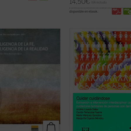
14,50
€
IVA incluido
disponible en ebook:
uentroMadrid se ha convertido a lo
Si no fuese por los cuidadores
de los años, desde la singularidad
informales, que dedican una impor
experiencia cristiana, en ámbito de
parte de su vida a atender a sus
ntro entre hombres y mujeres
familiares, con una media de 70 ho
nados por la realidad.
la semana para esta tarea, la mayo
 elección del lema «Inteligencia de
los enfermos con demencia no serí
.
(ver ficha)
capaces de sobrevivir, dado ...
(ver 