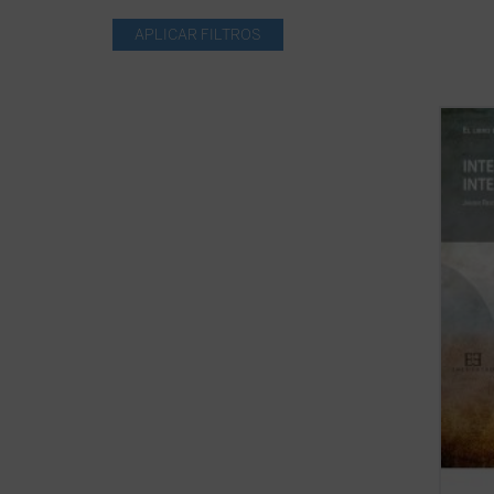
El Enc
largo 
de la 
encue
apasio
Con la
la fe, ..