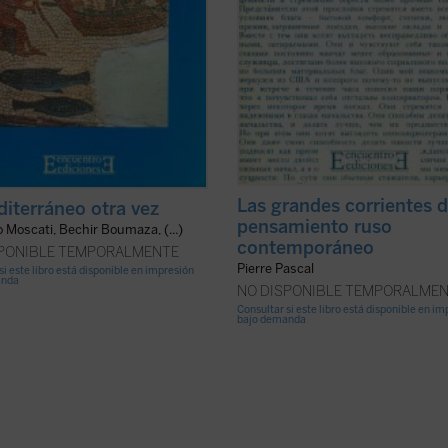
Las grandes corrientes d
diterráneo otra vez
pensamiento ruso
 Moscati, Bechir Boumaza, (...)
contemporáneo
SPONIBLE TEMPORALMENTE
Pierre Pascal
si este libro está disponible en impresión
anda
NO DISPONIBLE TEMPORALME
Consultar si este libro está disponible en i
bajo demanda