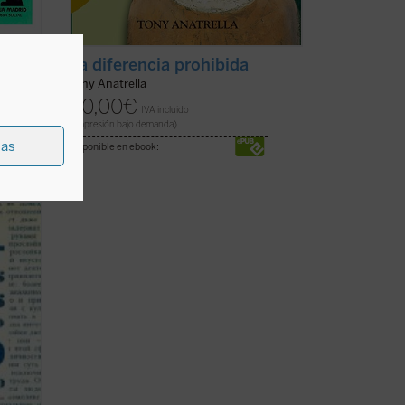
La diferencia prohibida
coba,
Tony Anatrella
30,00
€
IVA incluido
NTE
(Impresión bajo demanda)
mpresión
ias
disponible en ebook:
 había
l
antes.
tá