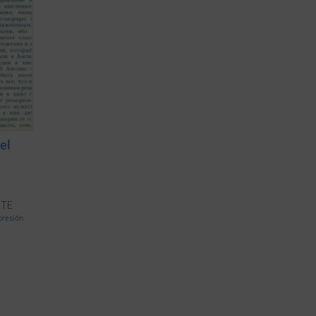
el
NTE
mpresión