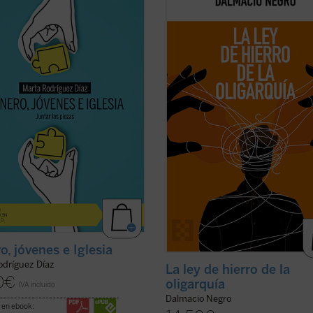
 brecha que separa a padres e
interesante recorrido de la historia
 nietos y abuelos. No hay quien se
política occidental con una aguda
da y se escuche. En las familias es
interpretación de la realidad actual
 de disputa, los hijos no se sienten
ayuda a recuperar un modo realist
os y los padres se frustran ante
ver el fenómeno político, muy pega
..
(ver ficha)
los hechos ...
(ver ficha)
o, jóvenes e Iglesia
odríguez Díaz
La ley de hierro de la
0
€
oligarquía
IVA incluido
Dalmacio Negro
 en ebook: