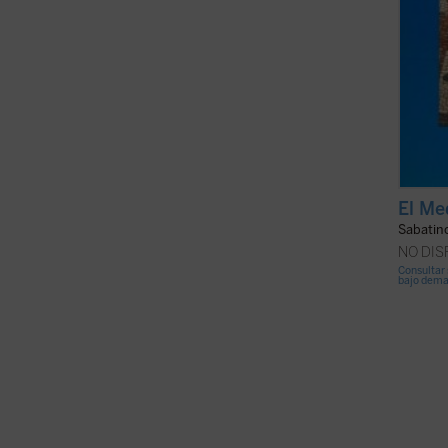
El Me
Sabatino
NO DI
Consultar 
bajo dem