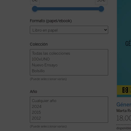
6€
30€
enorme
hijos,
entien
Formato (papel/ebook)
motivo
acogid
ideas .
Colección
(Puede seleccionar varias)
Año
Géner
Marta R
18,0
(Puede seleccionar varias)
disponible