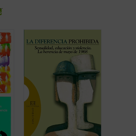
Nunca, ni con tanta fuerza, nuestra
tante
sociedad reivindicó para sus miembros el
derecho a la diferencia: diferencia de
ras a
gustos, de culturas y de valores,
ría de
diferencia de opciones de vida, de formas
an
de amar, de modelos de familia... Nunca,
ficha)
sin embargo, el ...
(ver ficha)