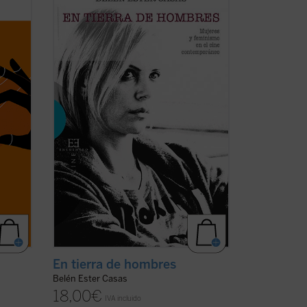
 de la
revolucionarios 60, el personaje
femenino en el cine?
, nos
En tierra de hombres. Mujeres y
a de
feminismo en el cine contemporáneo
do a
presenta un análisis profundo y sin
prejuicios de las claves de la «nueva ...
(ver ficha)
En tierra de hombres
Belén Ester Casas
18,00
€
IVA incluido