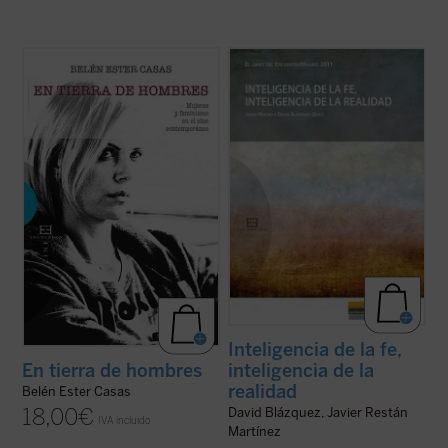
¿Cómo ha cambiado, desde los
El EncuentroMadrid se ha convertido a lo
revolucionarios 60, el personaje femenino
largo de los años, desde la singularidad de
en el cine?
la experiencia cristiana, en ámbito de
En tierra de hombres. Mujeres y feminismo
encuentro entre hombres y mujeres
en el cine contemporáneo
presenta un
apasionados por la realidad.
análisis profundo y sin prejuicios de las
Con la elección del lema «Inteligencia de la
claves de la «nueva ...
(ver ficha)
fe, ...
(ver ficha)
Inteligencia de la fe,
inteligencia de la
En tierra de hombres
realidad
Belén Ester Casas
18,00
€
David Blázquez, Javier Restán
IVA incluido
Martínez