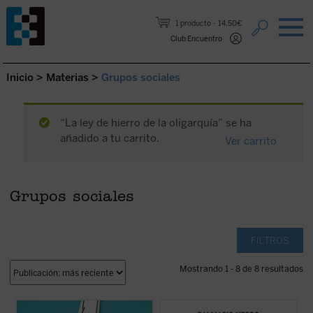
Saltar al contenido.
1 producto
14,50€
Club Encuentro
Inicio
>
Materias
>
Grupos sociales
“La ley de hierro de la oligarquía” se ha
añadido a tu carrito.
Ver carrito
Grupos sociales
FILTROS
Mostrando 1 - 8 de 8 resultados
Alrededor del género se ha abierto una
Este ensayo, en el que se combina un