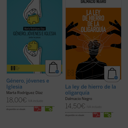
enorme brecha que separa a padres e
interesante recorrido de la historia de la
hijos, nietos y abuelos. No hay quien se
política occidental con una aguda
entienda y se escuche. En las familias es
interpretación de la realidad actual, nos
motivo de disputa, los hijos no se sienten
ayuda a recuperar un modo realista de ver
acogidos y los padres se frustran ante
el fenómeno político, muy pegado a los
ideas ...
(ver ficha)
hechos ...
(ver ficha)
Género, jóvenes e
Iglesia
La ley de hierro de la
oligarquía
Marta Rodríguez Díaz
18,00
€
Dalmacio Negro
IVA incluido
14,50
€
IVA incluido
disponible en ebook:
disponible en ebook: