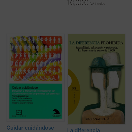
10,00
€
IVA incluido
Si no fuese por los cuidadores informales,
Nunca, ni con tanta fuerza, nuestra
que dedican una importante parte de su
sociedad reivindicó para sus miembros el
vida a atender a sus familiares, con una
derecho a la diferencia: diferencia de
media de 70 horas a la semana para esta
gustos, de culturas y de valores, diferencia
tarea, la mayoría de los enfermos con
de opciones de vida, de formas de amar, de
demencia no serían capaces de sobrevivir,
modelos de familia... Nunca, sin embargo, el
dado ...
(ver ficha)
...
(ver ficha)
Cuidar cuidándose
La diferencia