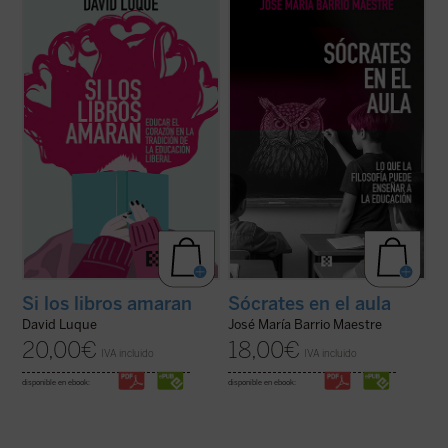
«educación liberal» a fin de hablar sobre el
los eslóganes pedagógicos, este libro
amor: el amor a los libros, el amor a las
reivindica el valor del asombro, la palabra y
criaturas y el amor divino. Un conjunto de
la reflexión como motores genuinos del
ensayos que pueden ser leídos
saber. Una obra inspiradora que devuelve
separadamente o en conjunto por
esperanza y sentido a la docencia: ...
(ver
cualquiera ...
(ver ficha)
ficha)
Si los libros amaran
Sócrates en el aula
David Luque
José María Barrio Maestre
20,00
€
18,00
€
IVA incluido
IVA incluido
disponible en ebook:
disponible en ebook: