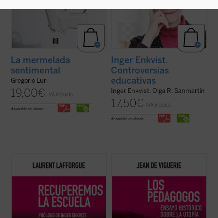
La mermelada
Inger Enkvist.
sentimental
Controversias
educativas
Gregorio Luri
19,00
€
Inger Enkvist, Olga R. Sanmartín
IVA incluido
17,50
€
IVA incluido
disponible en ebook:
disponible en ebook:
El matemático francés Laurent Lafforgue,
Jean de Viguerie ilumina a los padres sobre
Medalla Fields del año 2002, ha intervenido
lo que han hecho algunos de los más
en los últimos años en numerosas
conocidos pedagogos contemporáneos,
ocasiones en el debate público actual sobre
como Freinet, Ferrière, Piaget, Meirieu:
la educación y la escuela francesa y
desarrollar los sistemas utópicos
europea. Este libro recoge algunas de ...
propuestos hace siglos por pensadores
(ver ficha)
como Erasmo o ...
(ver ficha)