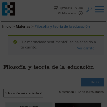
Saltar al contenido.
1 producto
19,00€
Club Encuentro
Inicio
>
Materias
>
Filosofía y teoría de la educación
“La mermelada sentimental” se ha añadido a
tu carrito.
Ver carrito
Filosofía y teoría de la educación
FILTROS
Mostrando 1 - 12 de 14 resultados
David Luque investiga la teoría de la
Frente a la tecnificación del aprendizaje y