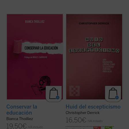
Descubre un libro que invita a detenerse,
Derrick nos ofrece un replanteamiento de
respirar hondo y repensar el rumbo de la
la educación, especialmente de la
educación. En un mundo donde todo parece
educación católica, en la que «la verdad
moverse al ritmo vertiginoso de la
cuente para algo»....
(ver ficha)
innovación constante,
Conservar la
educación
nos ofrece una propuesta tan ...
(ver ficha)
Conservar la
Huid del escepticismo
educación
Christopher Derrick
16,50
€
Bianca Thoilliez
IVA incluido
19,50
€
IVA incluido