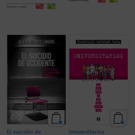
disponible en ebook:
disponible en ebook:
Este libro ofrece una imagen clara de cómo
El profesor Francisco Esteban Bara explica
poco a poco sucedió la decadencia de la
con hondura, cercanía y fluidez en este
educación occidental —desde Francia
ensayo que lo mejor que puede ofrecer la
hasta los EE.UU., pasando por España;
Universidad al mundo y una de las cosas
desde personajes como Rousseau hasta el
que más necesita el mundo son
wokismo y la Ley Celaá—, con la ...
(ver
buscadores de verdad, belleza y bondad, y
ficha)
no solo ...
(ver ficha)
El suicidio de
Universitarios