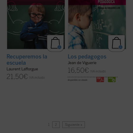
Recuperemos la
Los pedagogos
escuela
Jean de Viguerie
16,50
€
Laurent Lafforgue
IVA incluido
21,50
€
IVA incluido
disponible en ebook:
1
2
Siguiente »