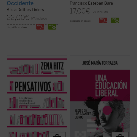
Occidente
Francisco Esteban Bara
17,00
€
Alicia Delibes Liniers
IVA incluido
22,00
€
IVA incluido
disponible en ebook:
disponible en ebook:
Pensativos
es un recordatorio apasionado
«En estas páginas, José María Torralba se
y oportuno de que una vida rica en el
ocupa de la historia de la educación liberal
ámbito del pensamiento es una vida plena.
y sus principios teóricos, así como de los
Una invitación a aprender por el mero
problemas prácticos que suelen impedir o
placer de hacerlo y a renovar nuestra vida
dificultar la formación de los alumnos en
interior para preservar nuestra ...
(ver
las humanidades, con ...
(ver ficha)
ficha)