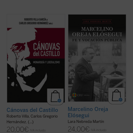
Este volumen es una aproximación
«Siempre quise saber más sobre la vida de
biográfica al personaje a partir de las
mi padre, a quien no conocí, ya que fue
nuevas aportaciones que se han realizado
asesinado en Mondragón el 5 de octubre de
desde el centenario de su fallecimiento, y
1934 estando mi madre embarazada de su
abarca su ejecutoria como ministro de
primer y único hijo; yo nací el 13 de febrero
Isabel II hasta su último y difícil gobierno, ...
de 1935.
(ver ficha)
Hace años ...
(ver ficha)
Marcelino Oreja
Cánovas del Castillo
Elósegui
Roberto Villa, Carlos Gregorio
Lara Nebreda Martín
Hernández, (...)
24,00
€
20,00
€
IVA incluido
IVA incluido