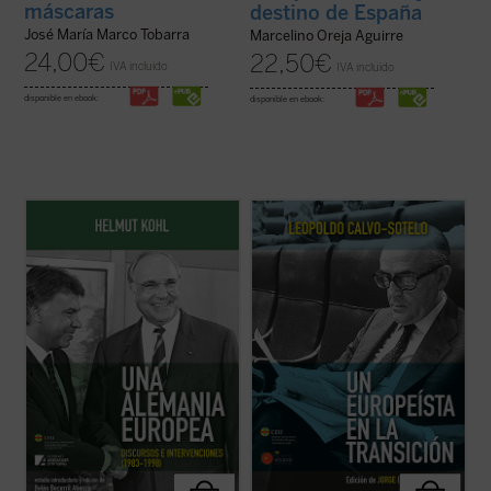
máscaras
destino de España
José María Marco Tobarra
Marcelino Oreja Aguirre
24,00
€
22,50
€
IVA incluido
IVA incluido
disponible en ebook:
disponible en ebook:
Este libro recoge algunas de las
El presente volumen recoge una cuidada
intervenciones más significativas de la vida
selección de los discursos y conferencias
política de Helmut Kohl, llamado el
sobre Europa, pronunciados por Leopoldo
«Canciller de la Unidad», como el debate
Calvo-Sotelo, divididos en dos partes: la
sobre la instalación de misiles
primera recopila algunas intervenciones
norteamericanos en suelo alemán, sus
durante su periodo en la primera línea de ...
palabras tras ...
(ver ficha)
(ver ficha)