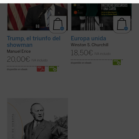
Trump, el triunfo del
Europa unida
showman
Winston S. Churchill
18,50
€
Manuel Erice
IVA incluido
20,00
€
IVA incluido
disponible en ebook:
disponible en ebook:
Junto con Jean Monnet, Robert Schuman o
Alcide De Gasperi, el canciller alemán
Konrad Adenauer fue uno de los padres de
Europa, verdadero protagonista del
proceso de integración puesto en marcha
tras la Segunda Guerra Mundial. Se
recogen en esta ...
(ver ficha)