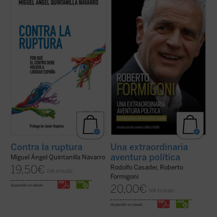
analítica, la trayectoria del sistema político
de Italia, vividos y vistos a través de los
desde la Transición hasta la España de hoy.
ojos de un joven político extraordinario de
El autor identifica el avance de un «bloque
la región de Lombardía. No es solo la
de ruptura», formado por populismos de
historia de un individuo, sino también la
izquierda, de ...
(ver ficha)
historia de un pueblo ...
(ver ficha)
Contra la ruptura
Una extraordinaria
aventura política
Miguel Ángel Quintanilla Navarro
19,50
€
Rodolfo Casadei, Roberto
IVA incluido
Formigoni
20,00
€
disponible en ebook:
IVA incluido
disponible en ebook: