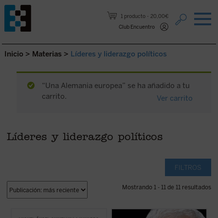
Saltar al contenido.
1 producto
20,00€
Club Encuentro
Inicio
>
Materias
>
Líderes y liderazgo políticos
“Una Alemania europea” se ha añadido a tu
carrito.
Ver carrito
Líderes y liderazgo políticos
FILTROS
Mostrando 1 - 11 de 11 resultados
Este libro describe, con claridad y precisión
Este libro relata sesenta años de historia