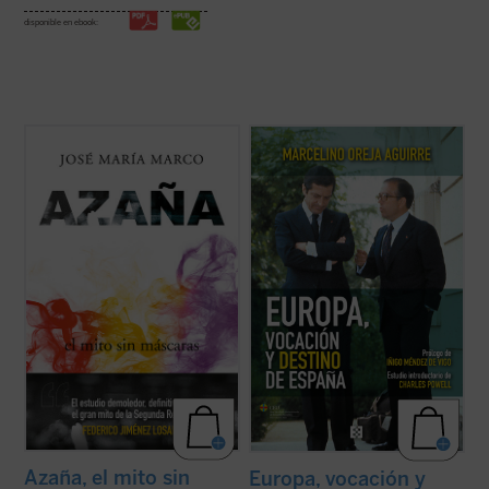
disponible en ebook:
El profesor, escritor y columnista José
El libro recoge una antología,
María Marco, autor hace ya treinta años de
cuidadosamente seleccionada, de algunos
una de las más importantes biografías de
de los escritos que Marcelino Oreja ha ido
Manuel Azaña, ha compuesto este nuevo
pergeñando a lo largo de su dilatada vida
ensayo histórico-político sobre el escritor y
política sobre el asunto que, en buena
político de Alcalá de Henares ...
(ver ficha)
medida, constituye el leitmotiv de toda su ...
(ver ficha)
Azaña, el mito sin
Europa, vocación y