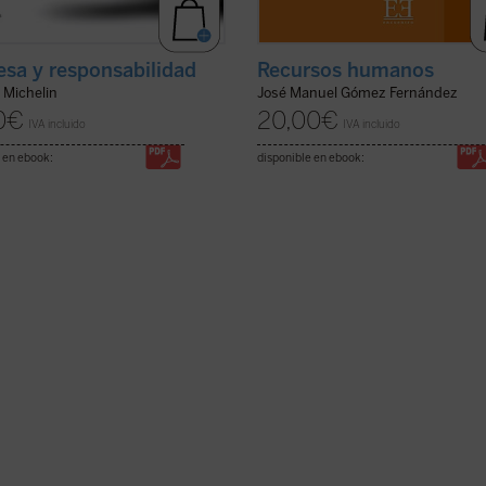
sa y responsabilidad
Recursos humanos
 Michelin
José Manuel Gómez Fernández
0
€
20,00
€
IVA incluido
IVA incluido
 en ebook:
disponible en ebook: