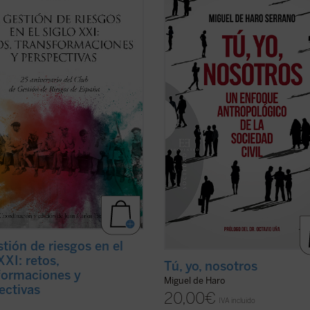
ub de Gestión de Riesgos de
---Tú, yo, nosotros.
 (1997). En este cuarto de siglo
Con esta escueta fórmula, el autor
storia ha sido generosa en la
resume el fundamento de la socie
ción de acontecimientos de
civil: cuando yo, desde mi soledad,
, como si quisiera darles la razón a
al otro, cuando lo necesito o me
dadores del ...
(ver ficha)
necesita; cuando otros ...
(ver ficha
stión de riesgos en el
XXI: retos,
Tú, yo, nosotros
formaciones y
Miguel de Haro
ectivas
20,00
€
IVA incluido