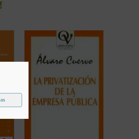
es
La privatización de la empresa pública no
es un mero capricho o una táctica
sión?
política. En realidad, es la conciencia del
comportamiento ineficiente de la misma
 se
lo que ha desencadenado los procesos
al
de privatización.
El profesor Álvaro ...
(ver ficha)
ias