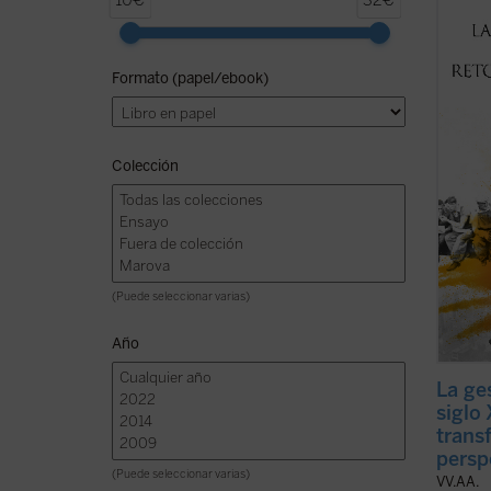
10€
32€
del Cl
España
«la hi
Formato (papel/ebook)
produc
riesgo
los fun
Colección
(Puede seleccionar varias)
Año
La ge
siglo 
trans
persp
(Puede seleccionar varias)
VV.AA.