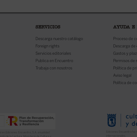
SERVICIOS
AYUDA E
Descarga nuestro catálogo
Proceso de 
Foreign rights
Descarga de
Servicios editoriales
Gastos y plaz
Publica en Encuentro
Permisos de 
Trabaja con nosotros
Política de p
Aviso legal
Política de c
Ediciones Encuentro ha r
l en Ediciones Encuentro, S.A. anualidad
internacionales.
nto de la Lectura, Ministerio de Cultura y