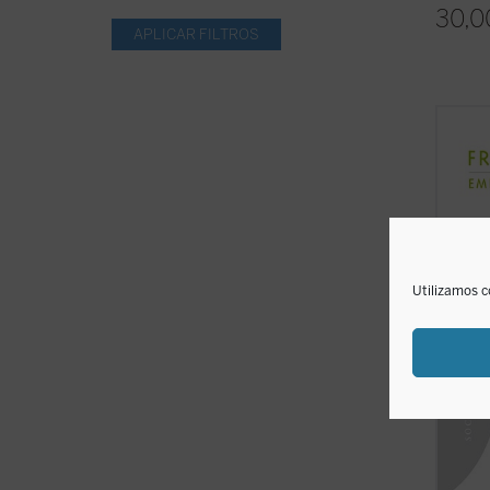
30,0
Son po
aborda
proble
la emp
para l
y, por 
convier
Utilizamos c