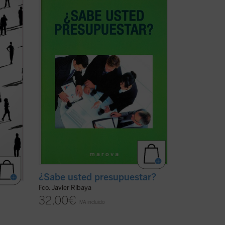
Presupuesto como herramienta de
Planificación y Control, tuvieron su
dad
origen a finales del siglo XVIII cuando se
 busco
presentaba al Parlamento Británico los
planes del gastos del reino y se daban
)
pautas sobre ...
(ver ficha)
¿Sabe usted presupuestar?
Fco. Javier Ribaya
32,00
€
IVA incluido