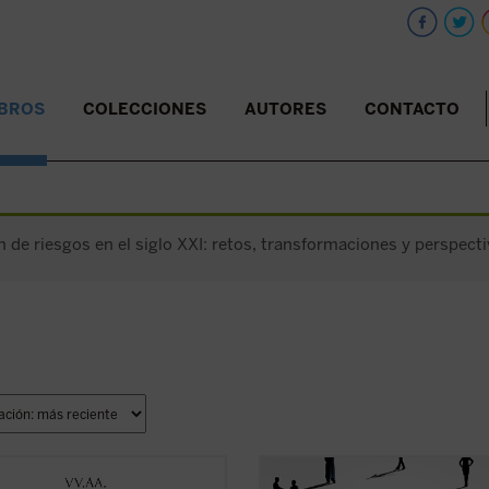
IBROS
COLECCIONES
AUTORES
CONTACTO
n de riesgos en el siglo XXI: retos, transformaciones y perspecti
ibro conmemora el 25 aniversario
---¿Qué es la sociedad civil?