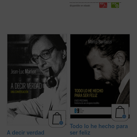
disponible en ebook:
¿Hacia dónde va el mundo? ¿Cuál es el
En mayo de 1999, 7.000 personas
estado de la Iglesia? ¿Qué futuro tiene
abarrotaron la basílica de San Petronio en
Europa? Estas son algunas de las
Bolonia para dar su último adiós a Enzo
preguntas formuladas por el periodista
Piccinini, cirujano del hospital de
especializado en el mundo de la cultura
Sant'Orsola. ¿Quién era este joven médico
Paul-François Paoli a las que Jean-Luc
que había sido capaz de dejar una huella
Marion ...
(ver ficha)
tan ...
(ver ficha)
Todo lo he hecho para
ser feliz
A decir verdad