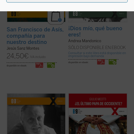
¡Dios mío, qué bueno
San Francisco de Asís,
eres!
compañía para
Andrea Mandonico
nuestro destino
SÓLO DISPONIBLE EN EBOOK
Jesús Sanz Montes
Consultar si este libro está disponible en
24,50
€
impresión bajo demanda
IVA incluido
disponible en ebook:
disponible en ebook:
Pionero de la genética moderna,
«Joseph Ratzinger ha sido, como Meotti lo
deslumbrado por la belleza de cada vida
describe, un coloso, finalmente 'derrotado'
humana, el profesor Jérôme Lejeune ha
en sus esfuerzos por salvar a la
hecho historia al defender a los que no
civilización occidental, pero que ha dejado
tienen voz. Siguiendo su conciencia de
detrás de sí los códigos que aún pueden
médico fiel al juramento hipocrático y de
permitir a la humanidad arreglar las ...
(ver
cristiano ...
(ver ficha)
ficha)