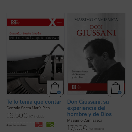
El autor cuenta, con buena pluma y de
Don Luigi Giussani fue uno de los más
manera casi epistolar, la llegada a su vida
grandes educadores del siglo XX. Esta
de su esposa, sus hijos —entre ellos
obra, escrita por uno de sus más
Santiago, diagnosticado con autismo—, y
estrechos colaboradores a lo largo de
otros muchos acontecimientos
cuarenta años, conforma una sintética
enmarcados en la historia reciente de
biografía espiritual que permite conocer
España ...
(ver ficha)
con precisión ...
(ver ficha)
Te lo tenía que contar
Don Giussani, su
experiencia del
Gonzalo Santa María Pico
hombre y de Dios
16,50
€
IVA incluido
Massimo Camisasca
disponible en ebook:
17,00
€
IVA incluido