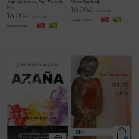
Marco Bardazzi
Jean-Luc Marion, Paul-François
Paoli
18,00
€
IVA incluido
18,00
€
IVA incluido
disponible en ebook:
disponible en ebook:
El profesor, escritor y columnista José
San José fue llamado a materializar la
María Marco, autor hace ya treinta años de
paternidad de Dios hacia el Hijo encarnado.
una de las más importantes biografías de
Una vocación, un camino, vividos en el
Manuel Azaña, ha compuesto este nuevo
silencio, porque tendía a la escucha de una
ensayo histórico-político sobre el escritor y
Palabra que se hizo Presencia en su casa.
político de Alcalá de Henares ...
(ver ficha)
Con él, Dios Padre no ha querido ...
(ver
ficha)