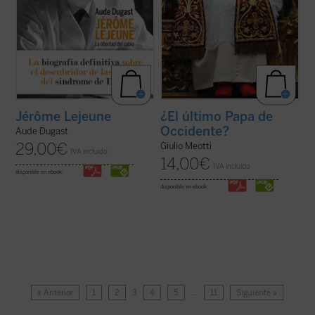
Jérôme Lejeune
¿El último Papa de
Occidente?
Aude Dugast
29,00
€
Giulio Meotti
IVA incluido
14,00
€
IVA incluido
disponible en ebook:
disponible en ebook:
« Anterior
1
2
3
4
5
…
11
Siguiente »