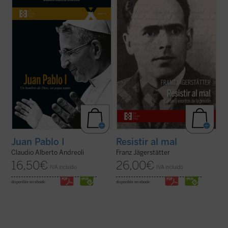
el Siervo de Dios Albino Luciani, quien fue
casado, padre de tres niñas y ferviente
papa con el nombre de Juan Pablo I, con
católico, fue ejecutado en 1943 por negarse
uno de los pontificados más breves de la
a servir en el ejército nazi. Se publican aquí
historia. El autor, que ha tenido la gracia de
por primera vez en castellano todos los
conocer personalmente al beato ...
(ver
escritos de Jägerstätter ...
(ver ficha)
ficha)
Juan Pablo I
Resistir al mal
Claudio Alberto Andreoli
Franz Jägerstätter
16,50
€
26,00
€
IVA incluido
IVA incluido
disponible en ebook:
disponible en ebook: