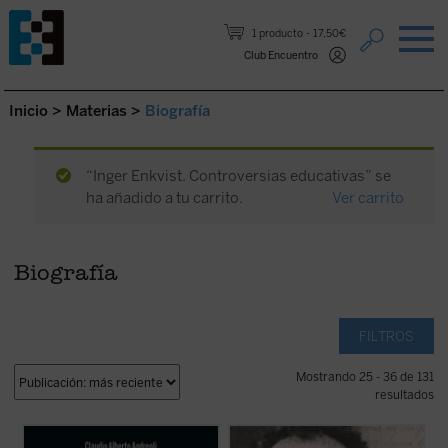
Saltar al contenido.
1 producto
17,50€
Club Encuentro
Inicio
>
Materias
>
Biografía
“Inger Enkvist. Controversias educativas” se
ha añadido a tu carrito.
Ver carrito
Biografía
FILTROS
Mostrando 25 - 36 de 131
resultados
El 4 de septiembre de 2022 fue beatificado
Franz Jägerstätter, campesino austriaco,