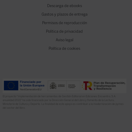
Descarga de ebooks
Gastos y plazos de entrega
Permisos de reproducción
Política de privacidad
Aviso legal
Política de cookies
El proyecto “Implementación de herramientas de Gestión Editorial en Ediciones Encuentro, S.A.
anualidad 2022” ha sido financiado por la Dirección General del Libro y Fomento de la Lectura,
Ministerio de Cultura y Deporte. La finalidad de este apoyo es contribuir a la modernización de pymes
del sector del libro.