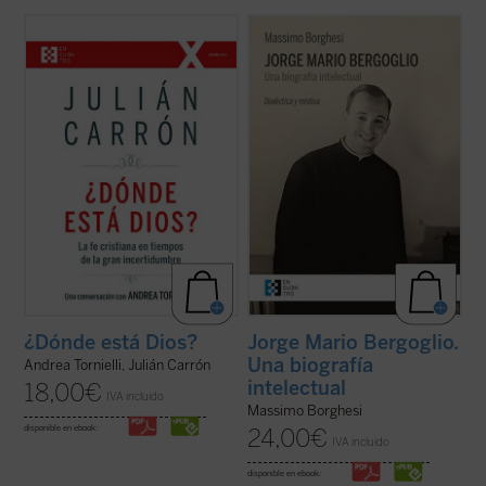
En intenso y lúcido diálogo con el conocido
Se presenta por primera vez al lector una
vaticanista Andrea Tornielli, Julián Carrón --
exposición y un análisis detallado de la
responsable de Comunión y Liberación
formación intelectual de Jorge Mario
desde 2005 hasta 2021-- responde a estas
Bergoglio, lo que permite comprender la
y otras muchas cuestiones sobre el núcleo
mirada amplia y de carácter poliédrico que
esencial de la fe cristiana, ...
(ver ficha)
marca el actual pontificado del papa ...
(ver
ficha)
¿Dónde está Dios?
Jorge Mario Bergoglio.
Una biografía
Andrea Tornielli, Julián Carrón
intelectual
18,00
€
IVA incluido
Massimo Borghesi
disponible en ebook:
24,00
€
IVA incluido
disponible en ebook: