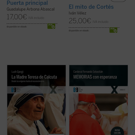
Puerta principal
El mito de Cortés
Guadalupe Arbona Abascal
Iván Vélez
17,00
€
IVA incluido
25,00
€
IVA incluido
disponible en ebook:
disponible en ebook:
Este libro, escrito por el sacerdote kosovar
«Los que hemos vivido a lo largo de estos
Lush Gjergji cuando la santa todavía estaba
años pasados tenemos la obligación de
en vida, es una de las biografías de
ayudar a los más jóvenes a conocer la
referencia sobre la Madre Teresa de
compleja realidad de nuestra historia en
Calcuta. Partiendo de múltiples testimonios
toda su verdad. En nuestra sociedad hay
directos y de varias conversaciones ...
(ver
demasiadas tensiones, demasiados
ficha)
rechazos, ...
(ver ficha)