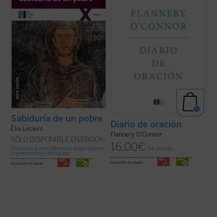
relectura de la «sabiduría» del Pobrecillo de
una cosa inaudita, cuando lo terminó era
Asís, llena de fuerte sensibilidad poética y
evidente que la escritura del diario había
con una perspectiva totalmente ...
(ver
supuesto un cambio en su vida....
(ver ficha)
ficha)
Sabiduría de un pobre
Diario de oración
Éloi Leclerc
Flannery O'Connor
SÓLO DISPONIBLE EN EBOOK
16,00
€
Consultar si este libro está disponible en
IVA incluido
impresión bajo demanda
disponible en ebook:
disponible en ebook: