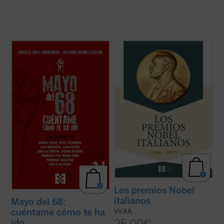
Este libro aborda, a partir de
Desde su creación en 1901, los Premios
conversaciones con relevantes
Nobel, considerados los más prestigiosos
personalidades españolas y europeas
a nivel internacional en el campo del
(protagonistas todas ellas de aquellos
conocimiento, tuvieron un fuerte vínculo
acontecimientos), diferentes aspectos
con Italia, pues fue en San Remo donde
fundamentales de aquel frenético mes de
Alfred Nobel pasó sus últimos años de vida
mayo, tales como la experiencia ...
(ver
y ...
(ver ficha)
ficha)
Los premios Nobel
italianos
Mayo del 68:
cuéntame cómo te ha
VV.AA.
ido