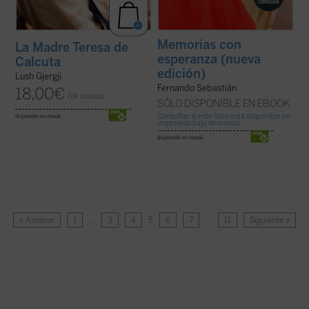
Memorias con
La Madre Teresa de
esperanza (nueva
Calcuta
edición)
Lush Gjergji
Fernando Sebastián
18,00
€
IVA incluido
SÓLO DISPONIBLE EN EBOOK
Consultar si este libro está disponible en
disponible en ebook:
impresión bajo demanda
disponible en ebook:
« Anterior
1
…
3
4
5
6
7
…
11
Siguiente »