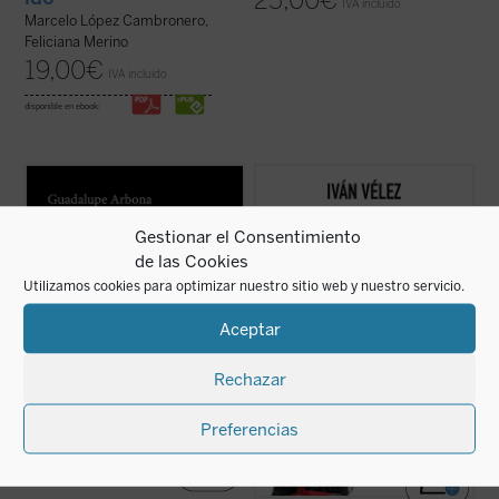
25,00
€
IVA incluido
Marcelo López Cambronero,
Feliciana Merino
19,00
€
IVA incluido
disponible en ebook:
Este cuaderno de notas recoge todo lo que
En
El mito de Cortés
se aborda la figura del
su autora observa, siente y piensa a lo
conquistador español desde las visiones
largo de unos intensos meses que,
que de él se han tenido a lo largo de los
marcados por la enfermedad, le permiten
siglos, empezando por las de sus
Gestionar el Consentimiento
tener una mirada transparente sobre sus
contemporáneos y llegando hasta las de
cosas y personas. Es el retrato de una
nuestro presente, al tiempo que se ...
(ver
de las Cookies
conciencia ...
(ver ficha)
ficha)
Utilizamos cookies para optimizar nuestro sitio web y nuestro servicio.
Aceptar
Rechazar
Preferencias