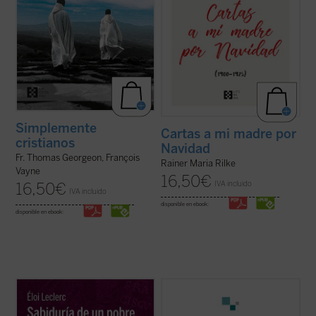
Simplemente
Cartas a mi madre por
cristianos
Navidad
Fr. Thomas Georgeon, François
Rainer Maria Rilke
Vayne
16,50
€
IVA incluido
16,50
€
IVA incluido
disponible en ebook:
disponible en ebook:
En este gran clásico de la literatura
Flannery O'Connor escribió un diario que
espiritual, el franciscano francés Éloi
contenía una serie de «cartas dirigidas a
Leclerc lleva a cabo una entrañable
Dios». Consciente de que estaba haciendo