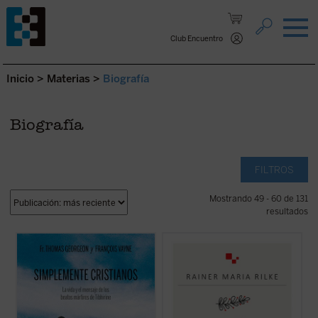
Saltar al contenido.
Club Encuentro
Inicio
>
Materias
>
Biografía
Biografía
FILTROS
Mostrando 49 - 60 de 131
resultados
En
Simplemente cristianos
, el P. Thomas
R. M. Rilke mantuvo una peculiar
Georgeon, postulador de su causa de
correspondencia navideña con su madre
beatificación, presenta de forma sencilla
desde 1900 hasta 1925. Estas cartas están
pero profunda el semblante espiritual de
escritas con gran delicadeza lingüística y
los siete mártires de Tibhirine, monjes
contienen algunos rasgos conmovedores,
trapenses cuyas vidas nos ofrecen un ...
como el que la correspondencia nunca se ...
(ver ficha)
(ver ficha)