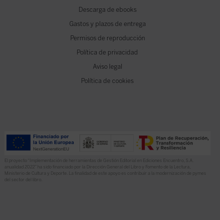
Descarga de ebooks
Gastos y plazos de entrega
Permisos de reproducción
Política de privacidad
Aviso legal
Política de cookies
El proyecto “Implementación de herramientas de Gestión Editorial en Ediciones Encuentro, S.A.
anualidad 2022” ha sido financiado por la Dirección General del Libro y Fomento de la Lectura,
Ministerio de Cultura y Deporte. La finalidad de este apoyo es contribuir a la modernización de pymes
del sector del libro.