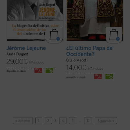
Jérôme Lejeune
¿El último Papa de
Occidente?
Aude Dugast
29,00
€
Giulio Meotti
IVA incluido
14,00
€
IVA incluido
disponible en ebook:
disponible en ebook:
« Anterior
1
2
3
4
5
…
11
Siguiente »