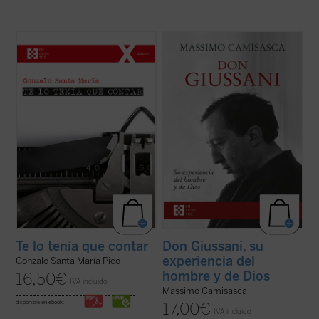
El autor cuenta, con buena pluma y de
Don Luigi Giussani fue uno de los más
manera casi epistolar, la llegada a su vida
grandes educadores del siglo XX. Esta
de su esposa, sus hijos —entre ellos
obra, escrita por uno de sus más
Santiago, diagnosticado con autismo—, y
estrechos colaboradores a lo largo de
otros muchos acontecimientos
cuarenta años, conforma una sintética
enmarcados en la historia reciente de
biografía espiritual que permite conocer
España ...
(ver ficha)
con precisión ...
(ver ficha)
Te lo tenía que contar
Don Giussani, su
experiencia del
Gonzalo Santa María Pico
hombre y de Dios
16,50
€
IVA incluido
Massimo Camisasca
disponible en ebook:
17,00
€
IVA incluido