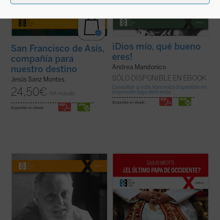
¡Dios mío, qué bueno
San Francisco de Asís,
eres!
compañía para
Andrea Mandonico
nuestro destino
SÓLO DISPONIBLE EN EBOOK
Jesús Sanz Montes
Consultar si este libro está disponible en
24,50
€
impresión bajo demanda
IVA incluido
disponible en ebook:
disponible en ebook:
Pionero de la genética moderna,
«Joseph Ratzinger ha sido, como Meotti lo
deslumbrado por la belleza de cada vida
describe, un coloso, finalmente 'derrotado'
humana, el profesor Jérôme Lejeune ha
en sus esfuerzos por salvar a la
hecho historia al defender a los que no
civilización occidental, pero que ha dejado
tienen voz. Siguiendo su conciencia de
detrás de sí los códigos que aún pueden
médico fiel al juramento hipocrático y de
permitir a la humanidad arreglar las ...
(ver
cristiano ...
(ver ficha)
ficha)