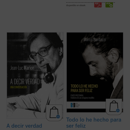
disponible en ebook:
¿Hacia dónde va el mundo? ¿Cuál es el
En mayo de 1999, 7.000 personas
estado de la Iglesia? ¿Qué futuro tiene
abarrotaron la basílica de San Petronio en
Europa? Estas son algunas de las
Bolonia para dar su último adiós a Enzo
preguntas formuladas por el periodista
Piccinini, cirujano del hospital de
especializado en el mundo de la cultura
Sant'Orsola. ¿Quién era este joven médico
Paul-François Paoli a las que Jean-Luc
que había sido capaz de dejar una huella
Marion ...
(ver ficha)
tan ...
(ver ficha)
Todo lo he hecho para
ser feliz
A decir verdad