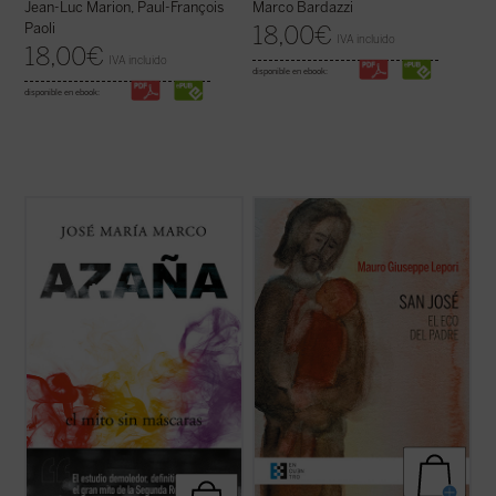
Marco Bardazzi
Jean-Luc Marion, Paul-François
Paoli
18,00
€
IVA incluido
18,00
€
IVA incluido
disponible en ebook:
disponible en ebook:
El profesor, escritor y columnista José
San José fue llamado a materializar la
María Marco, autor hace ya treinta años de
paternidad de Dios hacia el Hijo encarnado.
una de las más importantes biografías de
Una vocación, un camino, vividos en el
Manuel Azaña, ha compuesto este nuevo
silencio, porque tendía a la escucha de una
ensayo histórico-político sobre el escritor y
Palabra que se hizo Presencia en su casa.
político de Alcalá de Henares ...
(ver ficha)
Con él, Dios Padre no ha querido ...
(ver
ficha)