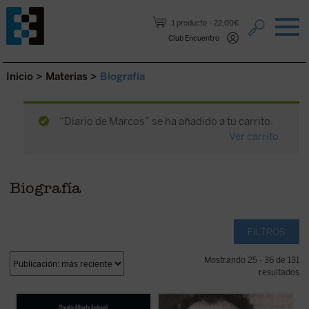
Saltar al contenido.
1 producto
22,00€
Club Encuentro
Inicio
>
Materias
>
Biografía
“Diario de Marcos” se ha añadido a tu carrito.
Ver carrito
Biografía
FILTROS
Mostrando 25 - 36 de 131
resultados
El 4 de septiembre de 2022 fue beatificado
Franz Jägerstätter, campesino austriaco,