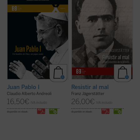
el Siervo de Dios Albino Luciani, quien fue
casado, padre de tres niñas y ferviente
papa con el nombre de Juan Pablo I, con
católico, fue ejecutado en 1943 por negarse
uno de los pontificados más breves de la
a servir en el ejército nazi. Se publican aquí
historia. El autor, que ha tenido la gracia de
por primera vez en castellano todos los
conocer personalmente al beato ...
(ver
escritos de Jägerstätter ...
(ver ficha)
ficha)
Juan Pablo I
Resistir al mal
Claudio Alberto Andreoli
Franz Jägerstätter
16,50
€
26,00
€
IVA incluido
IVA incluido
disponible en ebook:
disponible en ebook: