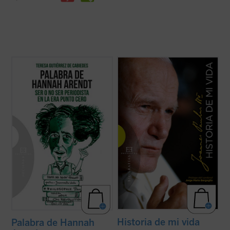
Ilustración de portada: Hervé Alústiza.
Una verdadera "autobiografía" del papa
Wojtyla elaborada a partir de las
Sofía es una universitaria en crisis que se
confidencias personales que él mismo fue
está planteando dejar la carrera de
revelando en los cerca de quince mil textos
Económicas y Derecho a pesar de sus
y discursos que llevo a cabo durante sus
brillantes calificaciones. Tras ver una
27 años de pontificado....
(ver ficha)
película sobre la filósofa y ...
(ver ficha)
Historia de mi vida
Palabra de Hannah