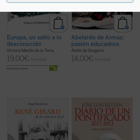
Europa, un salto a lo
Abelardo de Armas:
desconocido
pasión educadora
Victoria Martín de la Torre
Abilio de Gregorio
19,00
€
14,00
€
IVA incluido
IVA incluido
disponible en ebook:
¿Por qué un libro sobre René Girard? ¿En
La Iglesia, dijo a los seminaristas de Roma,
qué consiste su relevancia intelectual?
es el árbol de Dios, y por eso no hay motivo
¿Por qué la teología se siente interpelada e
para que nos dejemos impresionar por los
incómoda por su teoría? ¿Por qué algunos
truenos de dentro o de fuera. Y aunque el
le llaman el «Darwin de la cultura», otros el
vendaval arranque las ramas secas y
«Hegel del ...
(ver ficha)
otras parezcan a punto de morir, el ...
(ver
ficha)