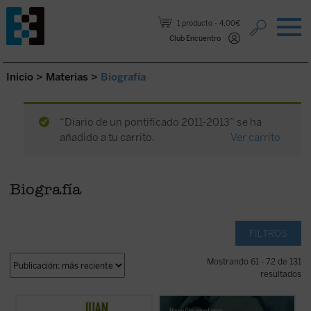
Saltar al contenido.
1 producto
4,00€
Club Encuentro
Inicio
>
Materias
>
Biografía
“Diario de un pontificado 2011-2013” se ha
añadido a tu carrito.
Ver carrito
Biografía
FILTROS
Mostrando 61 - 72 de 131
resultados
Este libro recoge los recuerdos y
Simón, llamado Pedro
es una recreación