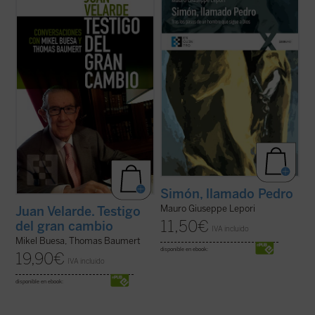
memorias del profesor Juan Velarde a
sencilla, profunda y apasionada de la vida
través de una serie de conversaciones con
de san Pedro desde que conoció a Jesús y,
los profesores Mikel Buesa y Thomas
dejándolo todo, lo siguió, hasta su último
Baumert, en las que, de forma rigurosa
encuentro con él en la orilla del lago. El P.
pero distendida, se repasan los principales
Lepori nos ...
(ver ficha)
episodios de ...
(ver ficha)
Simón, llamado Pedro
Mauro Giuseppe Lepori
Juan Velarde. Testigo
11,50
€
del gran cambio
IVA incluido
Mikel Buesa, Thomas Baumert
disponible en ebook:
19,90
€
IVA incluido
disponible en ebook: