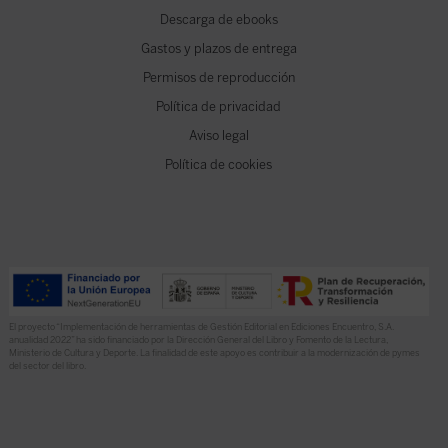
Descarga de ebooks
Gastos y plazos de entrega
Permisos de reproducción
Política de privacidad
Aviso legal
Política de cookies
El proyecto “Implementación de herramientas de Gestión Editorial en Ediciones Encuentro, S.A.
anualidad 2022” ha sido financiado por la Dirección General del Libro y Fomento de la Lectura,
Ministerio de Cultura y Deporte. La finalidad de este apoyo es contribuir a la modernización de pymes
del sector del libro.