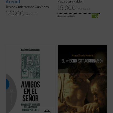
Arendt
Papa Juan Pablo II
15,00
€
Teresa Gutiérrez de Cabiedes
IVA incluido
12,00
€
IVA incluido
disponible en ebook:
La experiencia de amistad, profundamente
Manuel García Morente, uno de los
arraigada en el ser humano, quedó
filósofos españoles más importantes del
circunscrita en la antigüedad a la relación
siglo XX, relata magistralmente, en una
entre varones; apenas se mencionan --y
carta enviada a su amigo el P. José María
siempre con sospecha--amistades entre
García Lahiguera, «el hecho
mujeres. Las relaciones de amistad
extraordinario» de su conversión, ocurrida
intersexual ...
(ver ficha)
durante su ...
(ver ficha)