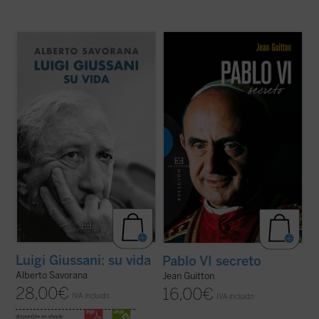
Esta biografía del fundador de Comunión y
El presente libro, publicado originalmente
Liberación, escrita por uno de sus más
un año después de la muerte de Pablo VI,
estrechos colaboradores tras años de
recoge las notas tomadas por Jean Guitton
intenso trabajo de recopilación de miles de
a lo largo de veintisiete años (1950-1977)
documentos escritos y de testimonios
de encuentros con Montini, de quien fue
personales, nos permite conocer, a ...
(ver
amigo, y quien le confió sus ...
(ver ficha)
ficha)
Luigi Giussani: su vida
Pablo VI secreto
Alberto Savorana
Jean Guitton
28,00
€
16,00
€
IVA incluido
IVA incluido
disponible en ebook: