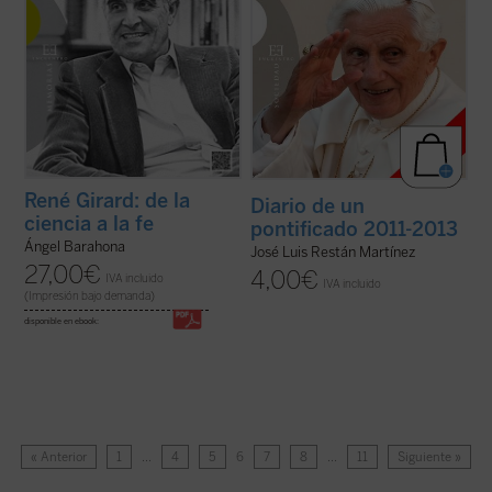
René Girard: de la
Diario de un
ciencia a la fe
pontificado 2011-2013
Ángel Barahona
José Luis Restán Martínez
27,00
€
4,00
€
IVA incluido
IVA incluido
(Impresión bajo demanda)
disponible en ebook:
« Anterior
1
…
4
5
6
7
8
…
11
Siguiente »