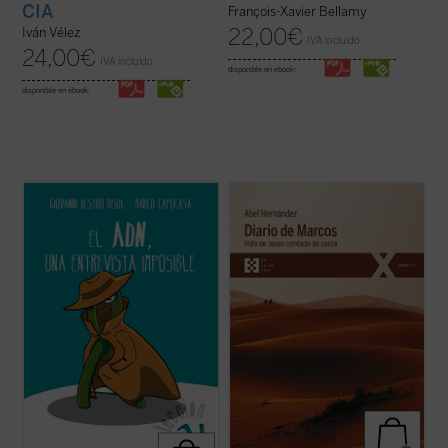
CIA
François-Xavier Bellamy
22,00
€
Iván Vélez
IVA incluido
24,00
€
IVA incluido
disponible en ebook:
disponible en ebook:
Este libro presenta, con lenguaje para todo
El autor afila su pluma y despliega su
público y mucho humor, los principales
maestría como cronista para dar color y
hitos del descubrimiento de la molécula
vida a la historia de Jesús de Nazaret, que
más famosa del planeta y sus
es «contada de cerca» por un aún joven e
consecuencias más relevantes para
inexperto evangelista Marcos, a quien
nuestras vidas. En la entrevista final a
Jesús le encarga, nada más conocerle ...
«míster ...
(ver ficha)
(ver ficha)