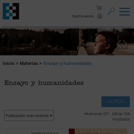
Saltar al contenido.
Club Encuentro
Inicio
>
Materias
>
Ensayo y humanidades
Ensayo y humanidades
FILTROS
Mostrando 157 - 168 de 728
resultados
Explora este mundo, la realidad que te
En tiempos de fuertes rechazos y dudas