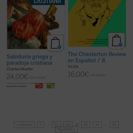
The Chesterton Review
Sabiduría griega y
en Español / 8
paradoja cristiana
VV.AA.
Charles Moeller
16,00
€
24,00
€
IVA incluido
IVA incluido
disponible en ebook:
« Anterior
1
…
12
13
14
15
16
…
61
Siguiente »