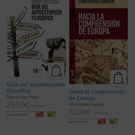
rodea y la que te constituye. La obra que
sobre la validez del proyecto europeo y,
tienes ahora en tus manos pretende
más aún, de afirmación generalizada de la
rastrear los enclaves principales en
decadencia de Occidente,
Hacia la
compañía de los grandes pensadores.
comprensión de Europa
resulta un texto
Además, te ofrece herramientas para
tan iluminador como cuando se publicó por
localizar tu propio ...
(ver ficha)
...
(ver ficha)
Guía del autoestopista
filosófico
Hacia la comprensión
de Europa
Ramón Caro Plaza
29,50
€
Christopher Dawson
IVA incluido
22,00
€
IVA incluido
disponible en ebook:
disponible en ebook: