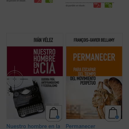
disponible en ebook:
disponible en ebook:
Iván Vélez presenta en este minucioso
Bellamy nos presenta un elogio de la
ensayo, fruto de una tenaz labor
permanencia exponiendo las
investigadora, la génesis, el desarrollo y los
consecuencias de dejarse arrastrar por
principales protagonistas del comité
una sociedad acelerada. Mientras recorre
español del Congreso por la Libertad de la
con agilidad la historia que nos ha llevado
Cultura y sus iniciativas, así como sus ...
hasta aquí, el autor nos anima a
(ver ficha)
detenernos, a disfrutar ...
(ver ficha)
Nuestro hombre en la
Permanecer