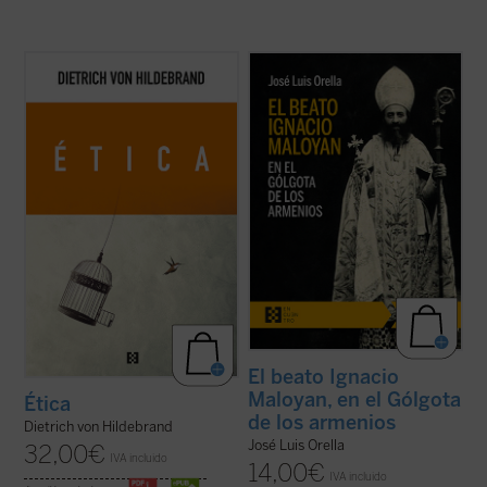
Este libro es ya un clásico de la filosofía
El beato Ignacio Maloyan, arzobispo de
moral contemporánea. Grandioso en la
Mardin (Turquía), martirizado en 1915, es
profundidad de sus tesis, deslumbrante en
uno de los seis obispos armenios católicos
su claridad, abundante en ejemplos, ofrece,
que fueron víctimas del genocidio armenio
a partir de los datos de la experiencia
en las primeras décadas del siglo XX. Este
cotidiana, una descripción global de ...
(ver
libro descubre aquella hermosa y ...
(ver
ficha)
ficha)
El beato Ignacio
Maloyan, en el Gólgota
Ética
de los armenios
Dietrich von Hildebrand
José Luis Orella
32,00
€
IVA incluido
14,00
€
IVA incluido