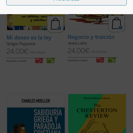
Negocio y traición
Mi deseo es la ley
Jesús Laínz
Grégor Puppinck
24,00
€
24,00
€
IVA incluido
IVA incluido
disponible en ebook:
disponible en ebook:
Moeller analiza y contrasta las relaciones
The Chesterton Review es una publicación
entre el mundo griego y el cristianismo a
periódica del Instituto G. K. Chesterton
través de sus respectivas concepciones
para la Fe y Cultura fundada en el año 1974
del mal, del pecado y de la libertad,
por el Padre Ian Boyd, C.S.B. para
ciñéndose a grandes autores como Virgilio,
promover el conocimiento y la divulgación
Shakespeare, Platón y Dostoievski. El ...
de la figura y obra de G. K. Chesterton y ...
(ver ficha)
(ver ficha)